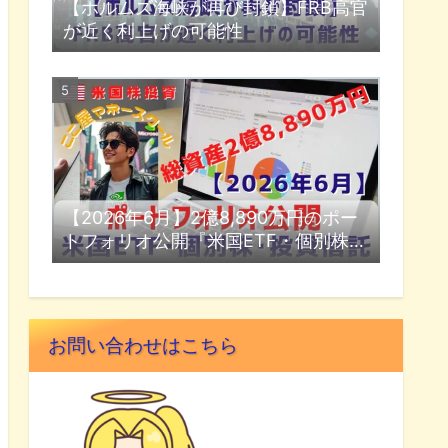
【ホルムズ海峡が再び封鎖】FRB高官
が近く利上げの可能性
【2026年6月】2億8,890万円のポー
トフォリオ公開『米国ETF・個別株・
投資信託』
お問い合わせはこちら