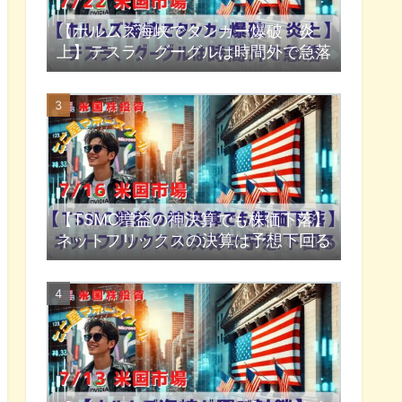
【ホルムズ海峡でタンカー爆破・炎
上】テスラ、グーグルは時間外で急落
【TSMC増益の神決算でも株価下落】
ネットフリックスの決算は予想下回る