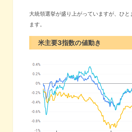
S&P500ヒートマップ
セクター別パフォーマンス
大統領選挙が盛り上がっていますが、ひと
ます。
S&P500チャート分析
米国市場のトピックス
米主要3指数の値動き
トランプトレードの見直し進む
S&P500年内に6,100に到達の
パランティアAI需要で株価爆上
11月の注目イベントについて
まとめ