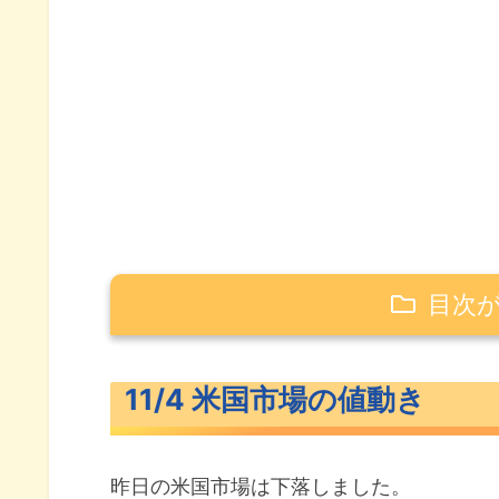
目次
11/4 米国市場の値動き
11/4 米国市場の値動き
米主要3指数の値動き
10年債利回り（長期金利）
昨日の米国市場は下落しました。