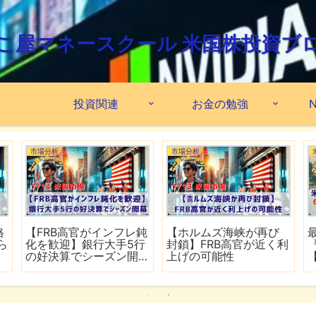
こ屋マネースクール 米国株投資ブ
投資関連
お金の勉強
N
市場分析
市場分析
格
【FRB高官がインフレ鈍
【ホルムズ海峡が再び
ら
化を歓迎】銀行大手5行
封鎖】FRB高官が近く利
の好決算でシーズン開
上げの可能性
幕