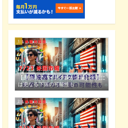
【原油高でハイテク株が全滅】来週に
は更なる下落の可能性も