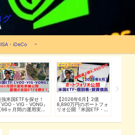
ログ
ISA・iDeCo
米国ETF
ポートフォリオ
市場分析
最強米国ETFを探せ！
【2026年6月】2億
【マイ
『VOO・VIG・VONG』
8,890万円のポートフォ
爆上げ
【66ヶ月間の運用実績
リオ公開『米国ETF・個
マゾン
公開】
別株・投資信託』
れる