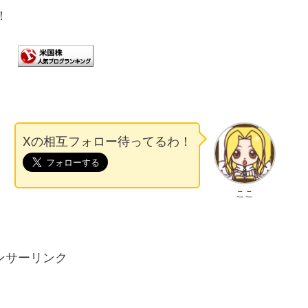
！
Xの相互フォロー待ってるわ！
ここ
ンサーリンク