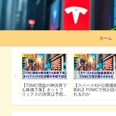
こ
ホーム
市場分析
市場分析
続でイラ
【TSMC増益の神決算で
【スペースXが公開価
は全面
も株価下落】ネットフ
割れ】FOMCで何が語
行
リックスの決算は予想
れるのか
下回る