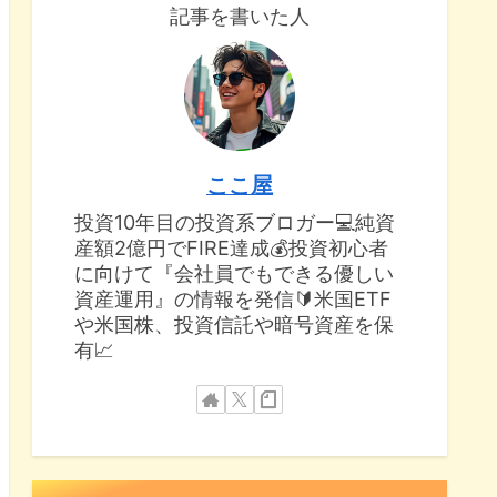
記事を書いた人
ここ屋
投資10年目の投資系ブロガー💻純資
産額2億円でFIRE達成💰投資初心者
に向けて『会社員でもできる優しい
資産運用』の情報を発信🔰米国ETF
や米国株、投資信託や暗号資産を保
有📈