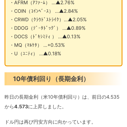
・AFRM（ｱﾌｧｰﾑ） …▲2.76%
・COIN（ｺｲﾝﾍﾞｰｽ） …▲2.84%
・CRWD（ｸﾗｳﾄﾞｽﾄﾗｲｸ）…▲2.05%
・DDOG（ﾃﾞｰﾀﾄﾞｯｸﾞ） …▲0.89%
・DOCS（ﾄﾞｷｼﾐﾃｨ ） …▲0.13%
・MQ（ﾏﾙｹﾀ） …+0.53%
・U（ﾕﾆﾃｨ） …▲0.18%
10年債利回り（長期金利）
昨日の長期金利（米10年債利回り）は、前日の4.535
から
4.573
に上昇しました。
ドル円は再び円安方向に向かっています。