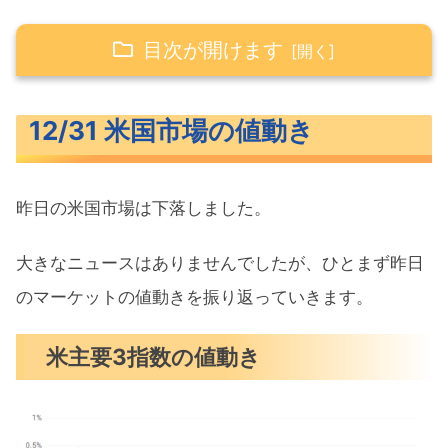
目次が開けます
12/31 米国市場の値動き
12/31 米国市場の値動き
米主要3指数の値動き
10年債利回り（長期金利）
昨日の米国市場は下落しました。
S&P500ヒートマップ
セクター別パフォーマンス
大きなニュースはありませんでしたが、ひとまず昨日
S&P500チャート分析
のマーケットの値動きを振り返っていきます。
米国市場のトピックス
米主要3指数の値動き
ビットコインETF史上最高のデビュー
テスラ年間販売台数が10年ぶり減少か