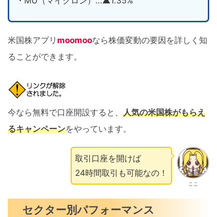
・MU（マイクロン）…▲1.35%
米国株アプリ
moomoo
なら株価変動の要因を詳しく知
ることができます。
今なら無料で口座開設すると、
人気の米国株がもらえ
るキャンペーン
をやっています。
取引口座を開けば
24時間取引も可能なの！
ここ
セクター別パフォーマンス