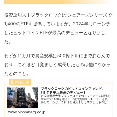
投資運用大手ブラックロックはiシェアーズシリーズで
1,400のETFを提供していますが、2024年にローンチ
したビットコインETFが最高のデビューとなりまし
た。
わずか11カ月で資産規模は500億ドルにまで膨らんで
おり、これほど目覚ましく成長したものは他になかっ
たとのこと。
ブラックロックのビットコインファンド、
｢ＥＴＦ史上最高のデビュー｣
米投資運用大手ブラックロックのｉシェアーズ部門は
世界中で1400を超える上場投資信託（ＥＴＦ）を提
供しているが、これほど目覚ましく成長したものはな
かった。
www.bloomberg.co.jp