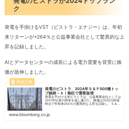
発電のビストラが2024トップラン
ク
発電を手掛けるVST（ビストラ・エナジー）は、年初
来リターンが+264％と公益事業会社として驚異的な上
昇を記録しました。
AIとデータセンターの成長による電力需要を背景に株
価が急伸しました。
発電のビストラ、2024年Ｓ＆Ｐ500種トッ
プ銘柄－ＡＩ熱狂で需要急増
発電を手がける米ビストラは、公益事業会社としては
2001年以来の快挙を成し遂げた。株価は30日の終値
時点で年初来264％の驚異的な上昇を記録し、Ｓ＆Ｐ
500種株価指数のトップ銘柄となった。
www.bloomberg.co.jp