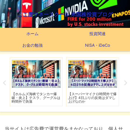
ここ屋マネースクール 米国株投資ブログ
ホーム
投資関連
お金の勉強
NISA・iDeCo
市場分析
市場分析
つ
滅】
【ホルムズ海峡でタンカー爆
【スーパーマイクロ時間外で爆
【
性も
破・炎上】テスラ、グーグルは
上げ】4日ぶりの反発はダマし
つ
時間外で急落
上げなのか
実
当サイトは広告費で運営費をまかなっており、個人サ