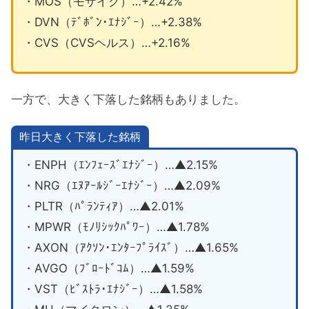
・MOS（モザイク）…+2.42%
・DVN（ﾃﾞﾎﾞﾝ･ｴﾅｼﾞｰ）…+2.38%
・CVS（CVSヘルス）…+2.16%
一方で、大きく下落した銘柄もありました。
昨日大きく下落した銘柄
・ENPH（ｴﾝﾌｪｰｽﾞｴﾅｼﾞｰ）…▲2.15%
・NRG（ｴﾇｱｰﾙｼﾞｰｴﾅｼﾞｰ）…▲2.09%
・PLTR（ﾊﾟﾗﾝﾃｨｱ）…▲2.01%
・MPWR（ﾓﾉﾘｼｯｸﾊﾟﾜｰ）…▲1.78%
・AXON（ｱｸｿﾝ･ｴﾝﾀｰﾌﾟﾗｲｽﾞ）…▲1.65%
・AVGO（ﾌﾞﾛｰﾄﾞｺﾑ）…▲1.59%
・VST（ﾋﾞｽﾄﾗ･ｴﾅｼﾞｰ）…▲1.58%