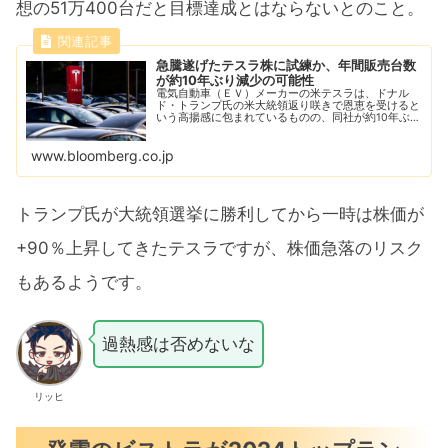
想の51万400台だと目標達成とはならないとのこと。
急騰遂げたテスラ株に試練か、年間販売台数
が約10年ぶり減少の可能性
電気自動車（ＥＶ）メーカーの米テスラは、ドナル
ド・トランプ氏の米大統領返り咲きで恩恵を受けると
いう高揚感に包まれているものの、同社が約10年ぶり
の年間販売減少を回避できるかどうかウォール街に確
信はない。
www.bloomberg.co.jp
トランプ氏が大統領選挙に勝利してから一時は株価が
+90％上昇してきたテスラですが、株価急落のリスク
もあるようです。
過熱感は否めないな
リッヒ