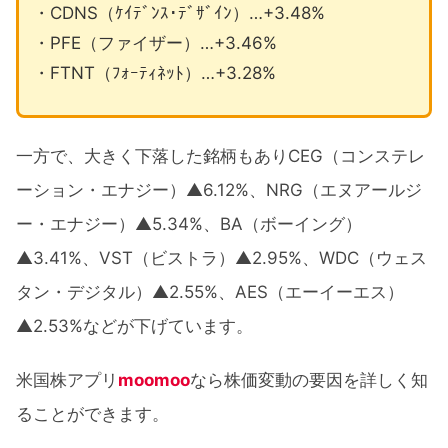
・CDNS（ｹｲﾃﾞﾝｽ･ﾃﾞｻﾞｲﾝ）…+3.48%
・PFE（ファイザー）…+3.46%
・FTNT（ﾌｫｰﾃｨﾈｯﾄ）…+3.28%
一方で、大きく下落した銘柄もありCEG（コンステレ
ーション・エナジー）▲6.12%、NRG（エヌアールジ
ー・エナジー）▲5.34%、BA（ボーイング）
▲3.41%、VST（ビストラ）▲2.95%、WDC（ウェス
タン・デジタル）▲2.55%、AES（エーイーエス）
▲2.53%などが下げています。
米国株アプリ
moomoo
なら株価変動の要因を詳しく知
ることができます。