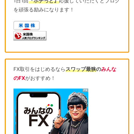
1日1回
『ポチっと』
応援していただくとブログ
を頑張る励みになります！
FX取引をはじめるなら
スワップ最狭
の
みんな
のFX
がおすすめ！