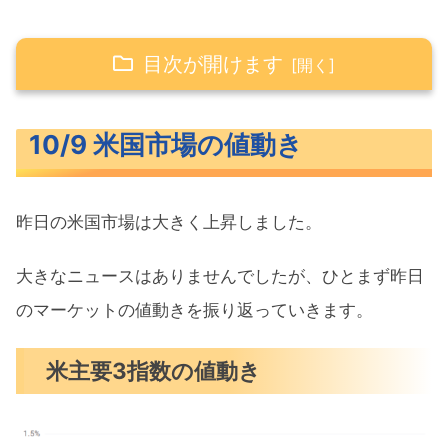
目次が開けます
10/9 米国市場の値動き
10/9 米国市場の値動き
米主要3指数の値動き
S&P500ヒートマップ
昨日の米国市場は大きく上昇しました。
セクター別パフォーマンス
S&P500チャート分析
大きなニュースはありませんでしたが、ひとまず昨日
のマーケットの値動きを振り返っていきます。
米国市場のトピックス
メタのチャットボット新たに21か国で
米主要3指数の値動き
利用可能
ロボタクシーにテスラの未来を託す