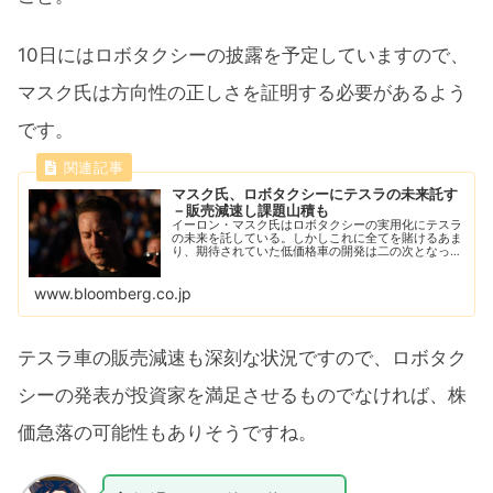
10日にはロボタクシーの披露を予定していますので、
マスク氏は方向性の正しさを証明する必要があるよう
です。
マスク氏、ロボタクシーにテスラの未来託す
－販売減速し課題山積も
イーロン・マスク氏はロボタクシーの実用化にテスラ
の未来を託している。しかしこれに全てを賭けるあま
り、期待されていた低価格車の開発は二の次となって
いる可能性があり、他のプロジェクトに取り組む複数
のチームは骨抜きとなった。テスラ車の販売減速も
www.bloomberg.co.jp
深...
テスラ車の販売減速も深刻な状況ですので、ロボタク
シーの発表が投資家を満足させるものでなければ、株
価急落の可能性もありそうですね。