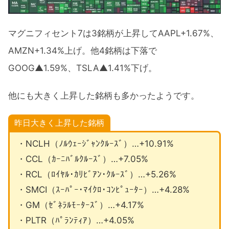
マグニフィセント7は3銘柄が上昇してAAPL+1.67%、
AMZN+1.34%上げ。他4銘柄は下落で
GOOG▲1.59%、TSLA▲1.41%下げ。
他にも大きく上昇した銘柄も多かったようです。
昨日大きく上昇した銘柄
・NCLH（ﾉﾙｳｪｰｼﾞｬﾝｸﾙｰｽﾞ）…+10.91%
・CCL（ｶｰﾆﾊﾞﾙｸﾙｰｽﾞ）…+7.05%
・RCL（ﾛｲﾔﾙ･ｶﾘﾋﾞｱﾝ･ｸﾙｰｽﾞ）…+5.26%
・SMCI（ｽｰﾊﾟｰ･ﾏｲｸﾛ･ｺﾝﾋﾟｭｰﾀｰ）…+4.28%
・GM（ｾﾞﾈﾗﾙﾓｰﾀｰｽﾞ）…+4.17%
・PLTR（ﾊﾟﾗﾝﾃｨｱ）…+4.05%