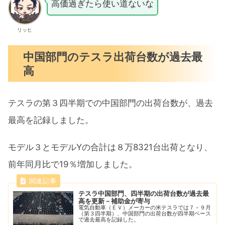
高価過ぎたら使い道ないな
リッヒ
中国部門のテスラ出荷台数が過去最
高
テスラの第３四半期での中国部門の出荷台数が、過去
最高を記録しました。
モデル３とモデルYの合計は８万8321台出荷となり、
前年同月比で19％増加しました。
テスラ中国部門、四半期の出荷台数が過去最
高を更新－補助金が寄与
電気自動車（ＥＶ）メーカーの米テスラでは７－９月
（第３四半期）、中国部門の出荷台数が四半期ベース
で過去最高を記録した。