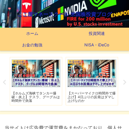
ここ屋マネースクール 米国株投資ブログ
ホーム
投資関連
お金の勉強
NISA・iDeCo
市場分析
市場分析
つ
滅】
【ホルムズ海峡でタンカー爆
【スーパーマイクロ時間外で爆
【
性も
破・炎上】テスラ、グーグルは
上げ】4日ぶりの反発はダマし
つ
時間外で急落
上げなのか
実
当サイトは広告費で運営費をまかなっており、個人サ