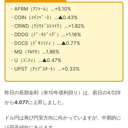
・AFRM（ｱﾌｧｰﾑ）…+5.10%
・COIN（ｺｲﾝﾍﾞｰｽ）…▲0.43%
・CRWD（ｸﾗｳﾄﾞｽﾄﾗｲｸ）…+1.82%
・DDOG（ﾃﾞｰﾀﾄﾞｯｸﾞ）…+1.16%
・DOCS（ﾄﾞｷｼﾐﾃｨ ）…▲0.77%
・MQ（ﾏﾙｹﾀ）…1.86%
・U（ﾕﾆﾃｨ）…▲0.47%
・UPST（ｱｯﾌﾟｽﾀｰﾄ）…+0.33%
昨日の長期金利（米10年債利回り）は、前日の4.029
から
4.077
に上昇しました。
ドル円は再び円安方向に向かっていますが、中期的に
は円高傾向にあります。