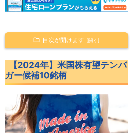
目次が開けます
【2024年】米国株有望テンバガー候補10銘
【2024年】米国株有望テンバ
柄
ガー候補10銘柄
2024年米国株テンバガー候補の10銘柄
【2024年】米国株有望テンバガー候補10銘
柄概要
MQ（マルケタ）概要
DOCS（ドクシミティ）概要