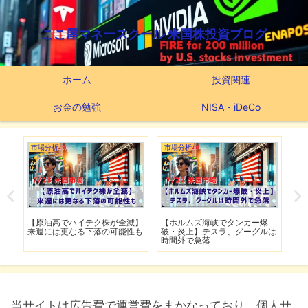
ここ屋マネースクール 米国株投資ブログ
ホーム
投資関連
お金の勉強
NISA・iDeCo
市場分析
市場分析
市
げ】
【原油高でハイテク株が全滅】
【ホルムズ海峡でタンカー爆
【
明暗
来週には更なる下落の可能性も
破・炎上】テスラ、グーグルは
上
時間外で急落
上
当サイトは広告費で運営費をまかなっており、個人サ