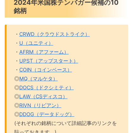
2024年米国株テンバガー候補の10
銘柄
・
CRWD（クラウドストライク）
・
U（ユニティ）
・
AFRM（アファーム）
・
UPST（アップスタート）
・
COIN（コインベース）
◎
MQ（マルケタ）
◎
DOCS（ドクシミティ）
◎
LAW（CSディスコ）
◎
RIVN（リビアン）
◎
DDOG（データドッグ）
(それぞれの銘柄について詳細記事のリンクを
貼っておきます。)