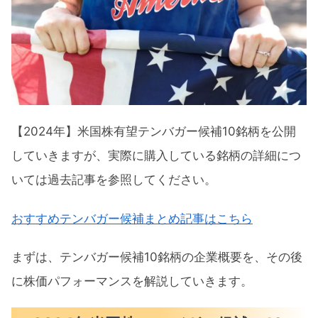
LAW（CSディスコ）概要
RIVN（リビアン）概要
DDOG（データドッグ）概要
米国株有望テンバガー候補10銘柄パフォー
マンス
【2024年】米国株有望テンバガー候補10銘柄を公開
MQ（マルケタ）チャート分析
していきますが、実際に購入している銘柄の詳細につ
DOCS（ドクシミティ）チャート分析
いては過去記事を参照してください。
LAW（CSディスコ）チャート分析
おすすめテンバガー候補まとめ記事はこちら
RIVN（リビアン）チャート分析
DDOG（データドッグ）チャート分析
まずは、テンバガー候補10銘柄の企業概要を、その後
に株価パフォーマンスを解説していきます。
2024年5月テンバガー候補のパフォーマン
スまとめ