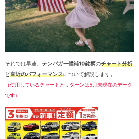
それでは早速、
テンバガー候補10銘柄
の
チャート分析
と
直近のパフォーマンス
について解説します。
（使用しているチャートとリターンは5月末現在のデータ
です）