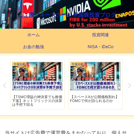
ここ屋マネースクール 米国株投資ブログ
ホーム
投資関連
お金の勉強
NISA・iDeCo
市場分析
市場分析
市
【TSMC増益の神決算でも株価
【スペースXが公開価格割れ】
【
戦に
下落】ネットフリックスの決算
FOMCで何が語られるのか
迎
は予想下回る
ー
当サイトは広告費で運営費をまかなっており、個人サ