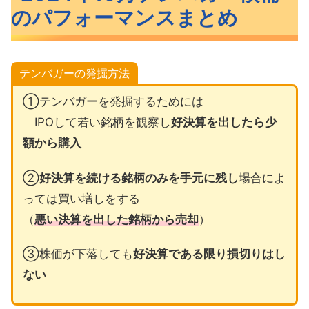
のパフォーマンスまとめ
テンバガーの発掘方法
①テンバガーを発掘するためには
IPOして若い銘柄を観察し
好決算を出したら少
額から購入
②
好決算を続ける銘柄のみを手元に残し
場合によ
っては買い増しをする
（
悪い決算を出した銘柄から売却
）
③株価が下落しても
好決算である限り損切りはし
ない