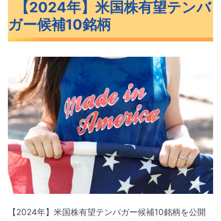
【2024年】米国株有望テンバ
柄
ガー候補10銘柄
2024年米国株テンバガー候補の10銘柄
【2024年】米国株有望テンバガー候補10銘
柄概要
CRWD（クラウドストライク）概要
U（ユニティ）概要
AFRM（アファーム）概要
UPST（アップスタート）概要
COIN（コインベース）概要
米国株有望テンバガー候補10銘柄パフォー
マンス
【2024年】米国株有望テンバガー候補10銘柄を公開