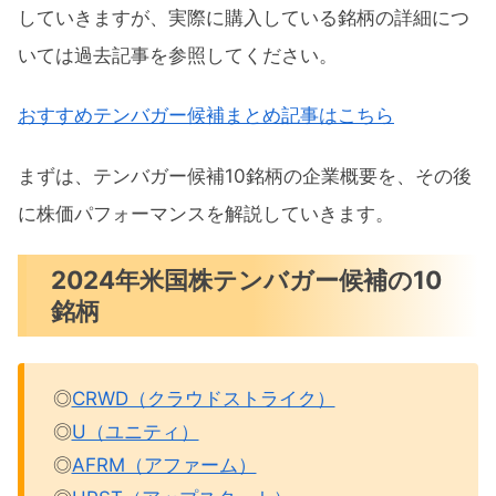
CRWD（クラウドストライク）チャー
していきますが、実際に購入している銘柄の詳細につ
ト分析
いては過去記事を参照してください。
U（ユニティ）チャート分析
おすすめテンバガー候補まとめ記事はこちら
AFRM（アファーム）チャート分析
UPST（アップスタート）チャート分析
まずは、テンバガー候補10銘柄の企業概要を、その後
COIN（コインベース）チャート分析
に株価パフォーマンスを解説していきます。
2024年10月テンバガー候補のパフォーマン
2024年米国株テンバガー候補の10
スまとめ
銘柄
◎
CRWD（クラウドストライク）
◎
U（ユニティ）
◎
AFRM（アファーム）