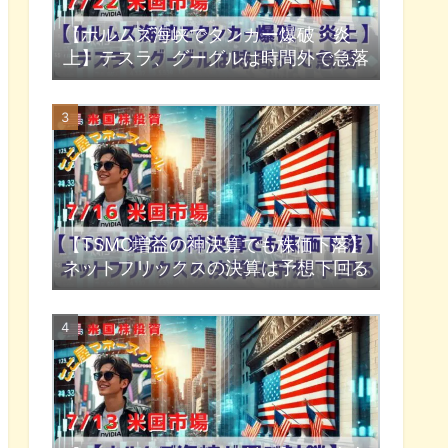
【ホルムズ海峡でタンカー爆破・炎
上】テスラ、グーグルは時間外で急落
【TSMC増益の神決算でも株価下落】
ネットフリックスの決算は予想下回る