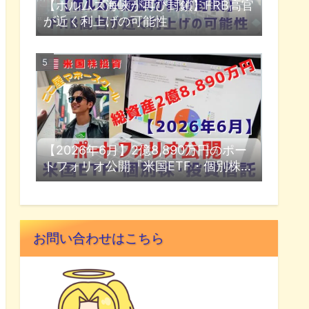
【ホルムズ海峡が再び封鎖】FRB高官
が近く利上げの可能性
【2026年6月】2億8,890万円のポー
トフォリオ公開『米国ETF・個別株・
投資信託』
お問い合わせはこちら