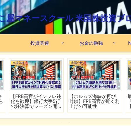
こ屋マネースクール 米国株投資ブ
投資関連
お金の勉強
N
市場分析
市場分析
格
【FRB高官がインフレ鈍
【ホルムズ海峡が再び
ら
化を歓迎】銀行大手5行
封鎖】FRB高官が近く利
の好決算でシーズン開
上げの可能性
幕