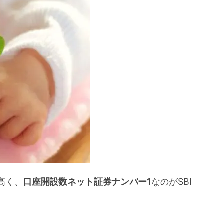
購入できる
きる
サービスを開始
oが充実している
高く、
口座開設数ネット証券ナンバー1
なのがSBI