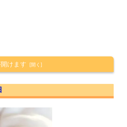
が開けます
由
柄数が多い
い
とドル転手数料が安い
できる