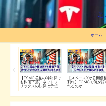
こ
ホーム
市場分析
市場分析
続でイラ
【TSMC増益の神決算で
【スペースXが公開価
は全面
も株価下落】ネットフ
割れ】FOMCで何が語
行
リックスの決算は予想
れるのか
下回る