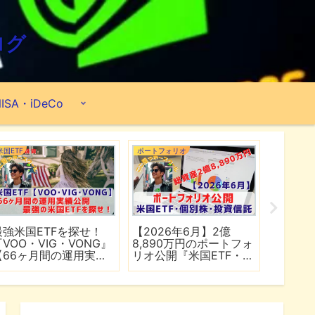
ログ
ISA・iDeCo
米国ETF
ポートフォリオ
市場分析
最強米国ETFを探せ！
【2026年6月】2億
【マイ
『VOO・VIG・VONG』
8,890万円のポートフォ
爆上げ
【66ヶ月間の運用実績
リオ公開『米国ETF・個
マゾン
公開】
別株・投資信託』
れる