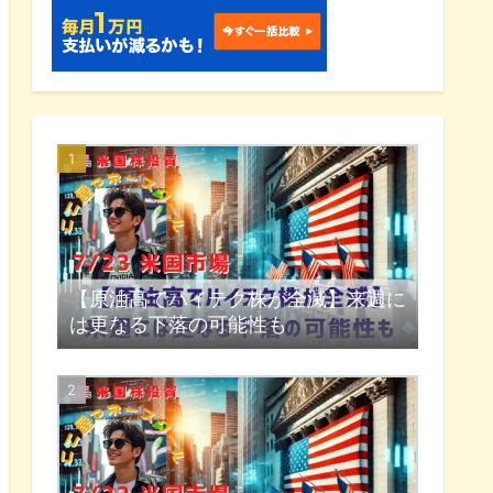
【原油高でハイテク株が全滅】来週に
は更なる下落の可能性も