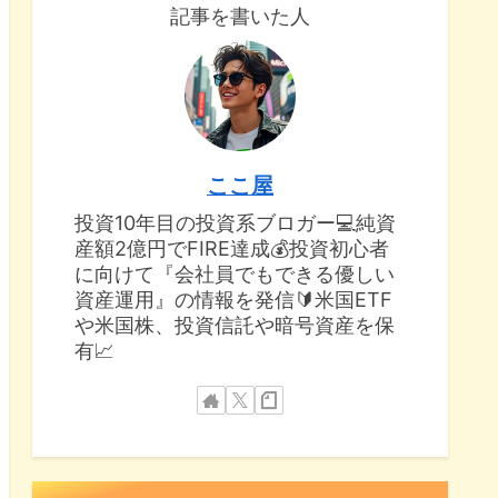
記事を書いた人
ここ屋
投資10年目の投資系ブロガー💻純資
産額2億円でFIRE達成💰投資初心者
に向けて『会社員でもできる優しい
資産運用』の情報を発信🔰米国ETF
や米国株、投資信託や暗号資産を保
有📈