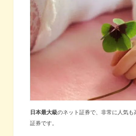
ジュニアNISAでも米国ETFが
SBI証券その他のメリット
SBI証券はIPOに強い
SBI証券ではTポイントを投資で
Yahooファイナンスとの連携
米国以外の外国株の種類も多い
NISA・つみたてNISA・iDeC
単元未満株の取引ができる
株以外の商品の取り扱いも充実
日本最大級
のネット証券で、非常に人気も
新サービス開始『クレカ積立』
証券です。