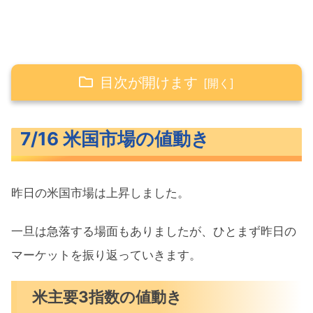
目次が開けます
7/16 米国市場の値動き
7/16 米国市場の値動き
米主要3指数の値動き
10年債利回り（長期金利）
昨日の米国市場は上昇しました。
S&P500ヒートマップ
セクター別パフォーマンス
一旦は急落する場面もありましたが、ひとまず昨日の
S&P500チャート分析
マーケットを振り返っていきます。
米国市場のトピックス
米主要3指数の値動き
パウエル議長解任の可能性は低い