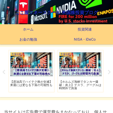
ここ屋マネースクール 米国株投資ブログ
ホーム
投資関連
お金の勉強
NISA・iDeCo
市場分析
市場分析
市
げ】
【原油高でハイテク株が全滅】
【ホルムズ海峡でタンカー爆
【
明暗
来週には更なる下落の可能性も
破・炎上】テスラ、グーグルは
上
時間外で急落
上
当サイトは広告費で運営費をまかなっており、個人サ