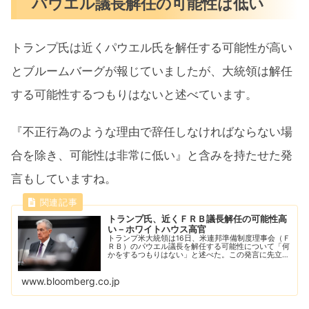
パウエル議長解任の可能性は低い
トランプ氏は近くパウエル氏を解任する可能性が高い
とブルームバーグが報じていましたが、大統領は解任
する可能性するつもりはないと述べています。
『不正行為のような理由で辞任しなければならない場
合を除き、可能性は非常に低い』と含みを持たせた発
言もしていますね。
トランプ氏、近くＦＲＢ議長解任の可能性高
い－ホワイトハウス高官
トランプ米大統領は16日、米連邦準備制度理事会（Ｆ
ＲＢ）のパウエル議長を解任する可能性について「何
かをするつもりはない」と述べた。この発言に先立
ち、ホワイトハウス高官の話として、トランプ氏が近
くパウエル氏を解任する可能性が高いとブルームバ
www.bloomberg.co.jp
ー...