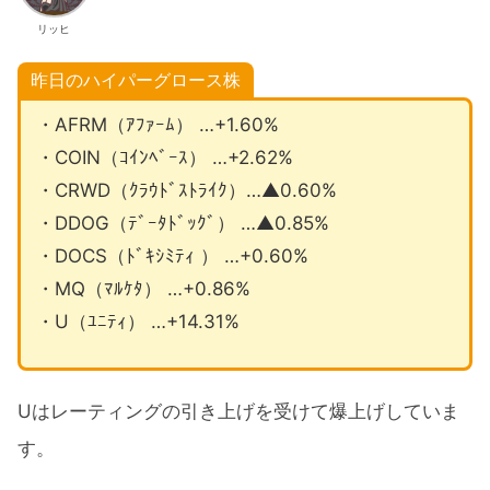
リッヒ
昨日のハイパーグロース株
・AFRM（ｱﾌｧｰﾑ） …+1.60%
・COIN（ｺｲﾝﾍﾞｰｽ） …+2.62%
・CRWD（ｸﾗｳﾄﾞｽﾄﾗｲｸ）…▲0.60%
・DDOG（ﾃﾞｰﾀﾄﾞｯｸﾞ） …▲0.85%
・DOCS（ﾄﾞｷｼﾐﾃｨ ） …+0.60%
・MQ（ﾏﾙｹﾀ） …+0.86%
・U（ﾕﾆﾃｨ） …+14.31%
Uはレーティングの引き上げを受けて爆上げしていま
す。