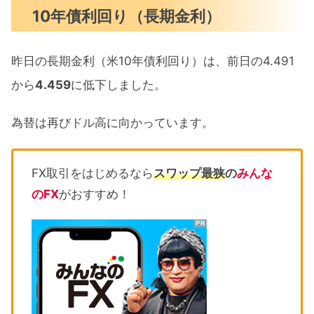
10年債利回り（長期金利）
昨日の長期金利（米10年債利回り）は、前日の4.491
から
4.459
に低下しました。
為替は再びドル高に向かっています。
FX取引をはじめるなら
スワップ最狭
の
みんな
のFX
がおすすめ！