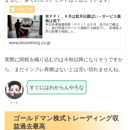
米ＰＰＩ、６月は前月比横ばい－サービス価
格は低下
米生産者物価指数（ＰＰＩ）は６月、前月比で横ば
い。旅行関連のサービス価格が大幅低下し、財価格上
昇の影響を相殺した。
www.bloomberg.co.jp
実際に関税を織り込むのは今秋以降になりそうですか
ら、まだインフレ再燃はないとは言い切れませんね。
すぐにはわからんやろな
リッヒ
ゴールドマン株式トレーディング収
益過去最高