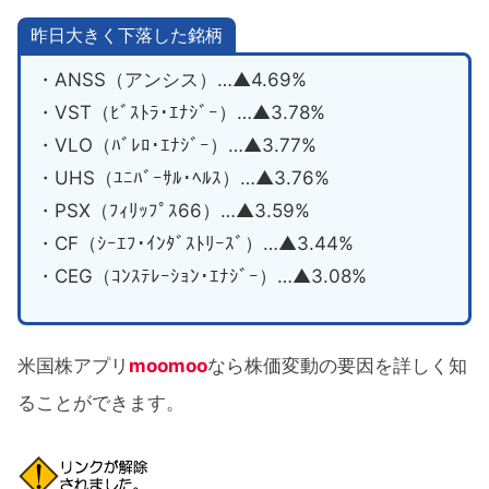
昨日大きく下落した銘柄
・ANSS（アンシス）…▲4.69%
・VST（ﾋﾞｽﾄﾗ･ｴﾅｼﾞｰ）…▲3.78%
・VLO（ﾊﾞﾚﾛ･ｴﾅｼﾞｰ）…▲3.77%
・UHS（ﾕﾆﾊﾞｰｻﾙ･ﾍﾙｽ）…▲3.76%
・PSX（ﾌｨﾘｯﾌﾟｽ66）…▲3.59%
・CF（ｼｰｴﾌ･ｲﾝﾀﾞｽﾄﾘｰｽﾞ）…▲3.44%
・CEG（ｺﾝｽﾃﾚｰｼｮﾝ･ｴﾅｼﾞｰ）…▲3.08%
米国株アプリ
moomoo
なら株価変動の要因を詳しく知
ることができます。