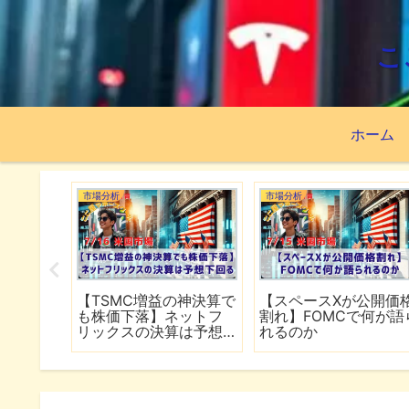
こ
ホーム
市場分析
市場分析
続でイラ
【TSMC増益の神決算で
【スペースXが公開価
は全面
も株価下落】ネットフ
割れ】FOMCで何が語
行
リックスの決算は予想
れるのか
下回る