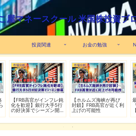
こ屋マネースクール 米国株投資ブ
投資関連
お金の勉強
N
市場分析
市場分析
格
【FRB高官がインフレ鈍
【ホルムズ海峡が再び
ら
化を歓迎】銀行大手5行
封鎖】FRB高官が近く利
の好決算でシーズン開
上げの可能性
幕