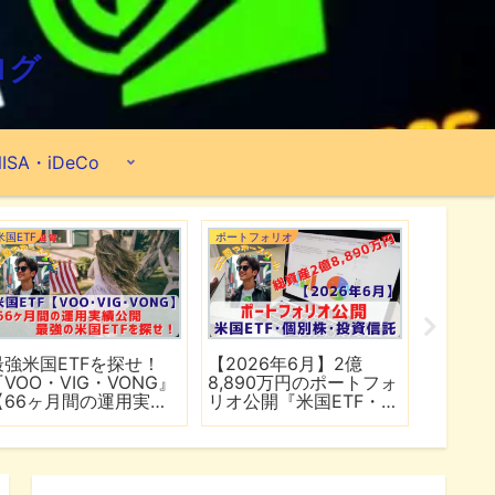
ログ
ISA・iDeCo
米国ETF
ポートフォリオ
市場分析
最強米国ETFを探せ！
【2026年6月】2億
【マイ
『VOO・VIG・VONG』
8,890万円のポートフォ
爆上げ
【66ヶ月間の運用実績
リオ公開『米国ETF・個
マゾン
公開】
別株・投資信託』
れる