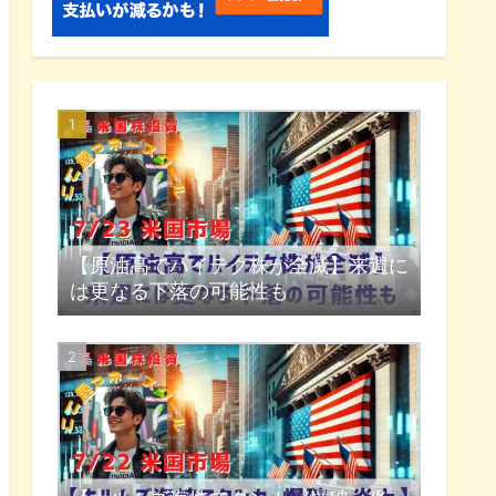
【原油高でハイテク株が全滅】来週に
は更なる下落の可能性も