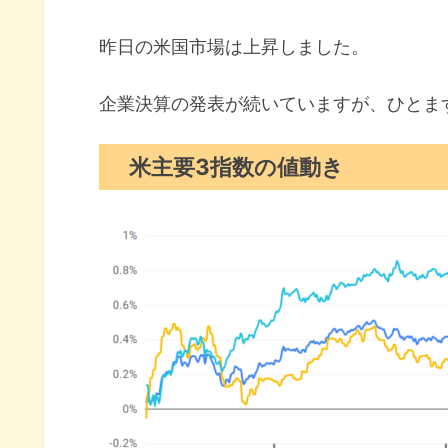
10年債利回り（長期金利）
昨日の米国市場は上昇しました。
S&P500ヒートマップ
セクター別パフォーマンス
企業決算の発表が続いていますが、ひとま
S&P500チャート分析
米主要3指数の値動き
米国市場のトピックス
消費減速懸念和らぐ6月の小売
TSMC2025年売上高見通し引
ネットフリックス決算オールク
7月の注目イベントについて
まとめ