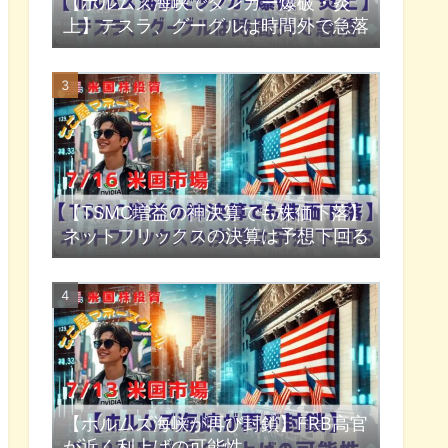
【ホルムズ海峡でタンカー爆破・炎
上】テスラ、グーグルは時間外で急落
【TSMC増益の神決算でも株価下落】
ネットフリックスの決算は予想下回る
【ホルムズ海峡が再び封鎖】FRB高官
が近く利上げの可能性