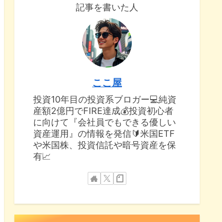
記事を書いた人
ここ屋
投資10年目の投資系ブロガー💻純資
産額2億円でFIRE達成💰投資初心者
に向けて『会社員でもできる優しい
資産運用』の情報を発信🔰米国ETF
や米国株、投資信託や暗号資産を保
有📈