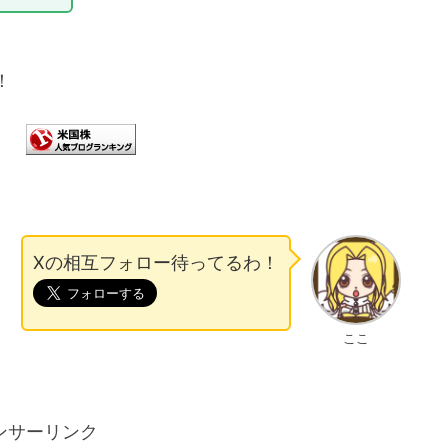
！
Xの相互フォロー待ってるわ！
ここ
ンサーリンク