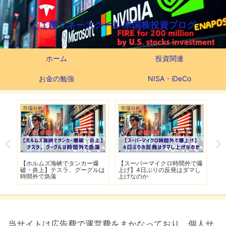
ここ屋マネースクール 米国株投資ブログ
ホーム
投資関連
お金の勉強
NISA・iDeCo
市場分析
市場分析
つ
滅】
【ホルムズ海峡でタンカー爆
【スーパーマイクロ時間外で爆
【
性も
破・炎上】テスラ、グーグルは
上げ】4日ぶりの反発はダマし
つ
時間外で急落
上げなのか
実
当サイトは広告費で運営費をまかなっており、個人サ