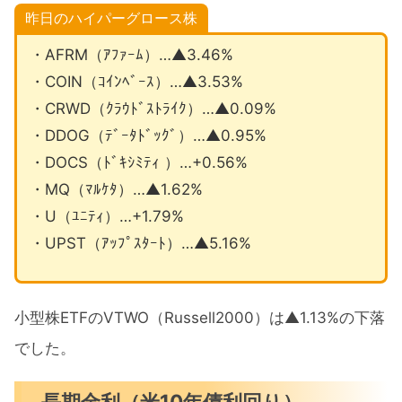
昨日のハイパーグロース株
・AFRM（ｱﾌｧｰﾑ）…▲3.46%
・COIN（ｺｲﾝﾍﾞｰｽ）…▲3.53%
・CRWD（ｸﾗｳﾄﾞｽﾄﾗｲｸ）…▲0.09%
・DDOG（ﾃﾞｰﾀﾄﾞｯｸﾞ）…▲0.95%
・DOCS（ﾄﾞｷｼﾐﾃｨ ）…+0.56%
・MQ（ﾏﾙｹﾀ）…▲1.62%
・U（ﾕﾆﾃｨ）…+1.79%
・UPST（ｱｯﾌﾟｽﾀｰﾄ）…▲5.16%
小型株ETFのVTWO（Russell2000）は▲1.13%の下落
でした。
長期金利（米10年債利回り）