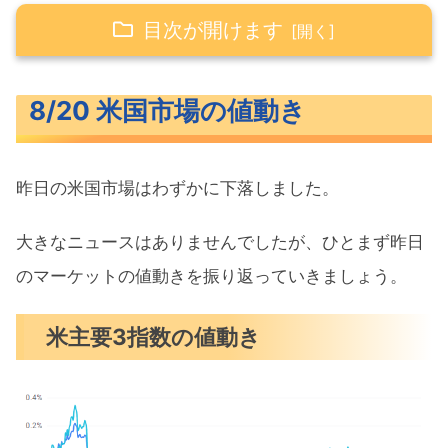
目次が開けます
8/20 米国市場の値動き
8/20 米国市場の値動き
米主要3指数の値動き
長期金利（米10年債利回り）
昨日の米国市場はわずかに下落しました。
S&P500ヒートマップ
セクター別パフォーマンス
大きなニュースはありませんでしたが、ひとまず昨日
S&P500チャート分析
のマーケットの値動きを振り返っていきましょう。
米国市場のトピックス
米主要3指数の値動き
雇用者数基準改定で100万人減も
EU中国から輸入のテスラ車に9%の関税
DIY支出控えでロウズ下方修正