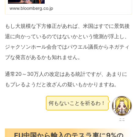
ねない。
www.bloomberg.co.jp
もし大規模な下方修正があれば、米国はすでに景気後
退に向かっているのではないかという憶測が浮上し、
ジャクソンホール会合ではパウエル議長からネガティ
ブな発言があるかも知れません。
通常20～30万人の改定はある統計ですが、あまりに
もブレるようだと改ざんの疑いもかかりますね。
何もないことを祈るわ！
ここ
EU中国から輸入のテスラ車に9%の