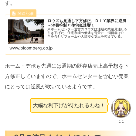
す。
ロウズも見通し下方修正、ＤＩＹ業界に逆風
－消費抑制と住宅低迷響く
米ホームセンター運営のロウズは通期の業績見通しを
引き下げた。住宅市場の低迷を背景に、消費者はＤＩ
Ｙを含むリフォームや大規模な支出を控えている。
www.bloomberg.co.jp
ホーム・デポも先週には通期の既存店売上高予想を下
方修正していますので、ホームセンターを含む小売業
にとっては逆風が吹いているようです。
大幅な利下げが待たれるわね！
ここ