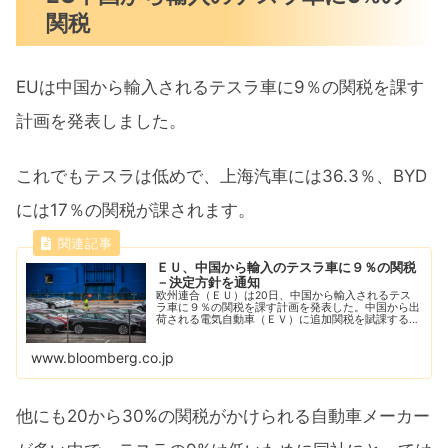
関税
EUは中国から輸入されるテスラ車に9％の関税を課す
計画を発表しました。
これでもテスラは低めで、上海汽車には36.3％、BYD
には17％の関税が課されます。
ＥＵ、中国から輸入のテスラ車に９％の関税
－決定方針を通知
欧州連合（ＥＵ）は20日、中国から輸入されるテス
ラ車に９％の関税を課す計画を発表した。中国から出
荷される電気自動車（ＥＶ）に追加関税を賦課する決
定方針を自動車メーカー各社に通知した。
www.bloomberg.co.jp
他にも20から30%の関税がかけられる自動車メーカー