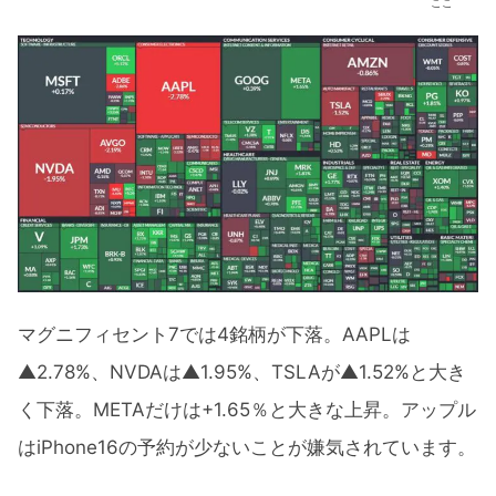
ここ
マグニフィセント7では4銘柄が下落。AAPLは
▲2.78%、NVDAは▲1.95%、TSLAが▲1.52%と大き
く下落。METAだけは+1.65％と大きな上昇。アップル
はiPhone16の予約が少ないことが嫌気されています。