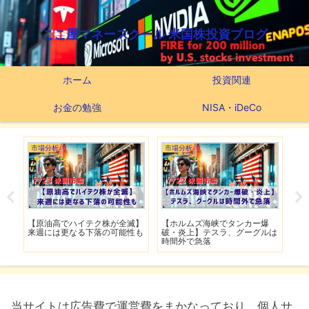
ここ屋マネースクール 米国株投資ブログ
ホーム
投資関連
お金の勉強
NISA・iDeCo
市場分析
市場分析
市
げ】
【原油高でハイテク株が全滅】
【ホルムズ海峡でタンカー爆
【
明暗
来週には更なる下落の可能性も
破・炎上】テスラ、グーグルは
上
時間外で急落
上
当サイトは広告費で運営費をまかなっており、個人サ