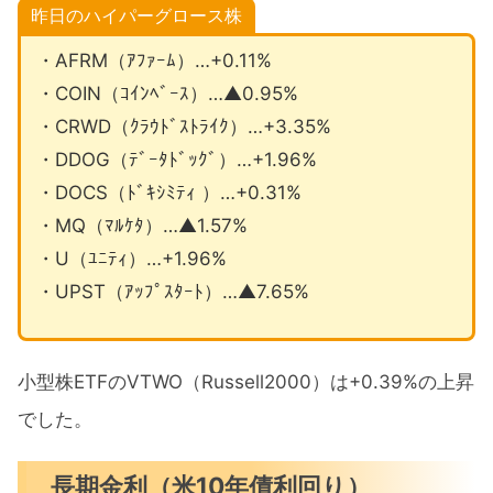
昨日のハイパーグロース株
・AFRM（ｱﾌｧｰﾑ）…+0.11%
・COIN（ｺｲﾝﾍﾞｰｽ）…▲0.95%
・CRWD（ｸﾗｳﾄﾞｽﾄﾗｲｸ）…+3.35%
・DDOG（ﾃﾞｰﾀﾄﾞｯｸﾞ）…+1.96%
・DOCS（ﾄﾞｷｼﾐﾃｨ ）…+0.31%
・MQ（ﾏﾙｹﾀ）…▲1.57%
・U（ﾕﾆﾃｨ）…+1.96%
・UPST（ｱｯﾌﾟｽﾀｰﾄ）…▲7.65%
小型株ETFのVTWO（Russell2000）は+0.39%の上昇
でした。
長期金利（米10年債利回り）