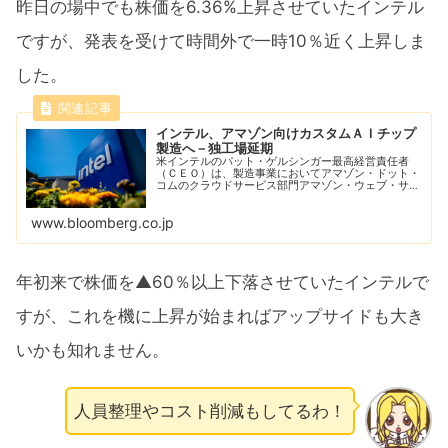
昨日の場中でも株価を6.36%上昇させていたインテル
ですが、発表を受けて時間外で一時10％近く上昇しま
した。
インテル、アマゾン向けカスタムＡＩチップ
製造へ－独工場延期
米インテルのパット・ゲルシンガー最高経営責任者
（ＣＥＯ）は、製造事業においてアマゾン・ドット・
コムのクラウドサービス部門アマゾン・ウェブ・サー
ビス（ＡＷＳ）を顧客として獲得した。これにより、
米国で建設中の新工場に仕事がもたらされる可能性が
www.bloomberg.co.jp
あ...
年初来で株価を▲60％以上下落させていたインテルで
すが、これを機に上昇が始まればアップサイドも大き
いかも知れません。
人員整理やコスト削減もしてるわ！