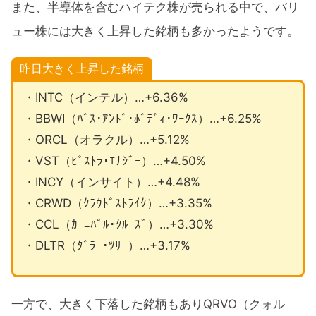
また、半導体を含むハイテク株が売られる中で、バリ
ュー株には大きく上昇した銘柄も多かったようです。
昨日大きく上昇した銘柄
・INTC（インテル）…+6.36%
・BBWI（ﾊﾞｽ･ｱﾝﾄﾞ･ﾎﾞﾃﾞｨ･ﾜｰｸｽ）…+6.25%
・ORCL（オラクル）…+5.12%
・VST（ﾋﾞｽﾄﾗ･ｴﾅｼﾞｰ）…+4.50%
・INCY（インサイト）…+4.48%
・CRWD（ｸﾗｳﾄﾞｽﾄﾗｲｸ）…+3.35%
・CCL（ｶｰﾆﾊﾞﾙ･ｸﾙｰｽﾞ）…+3.30%
・DLTR（ﾀﾞﾗｰ･ﾂﾘｰ）…+3.17%
一方で、大きく下落した銘柄もありQRVO（クォル