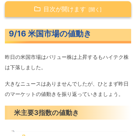
目次が開けます
9/16 米国市場の値動き
9/16 米国市場の値動き
米主要3指数の値動き
長期金利（米10年債利回り）
昨日の米国市場はバリュー株は上昇するもハイテク株
S&P500ヒートマップ
は下落しました。
セクター別パフォーマンス
S&P500チャート分析
大きなニュースはありませんでしたが、ひとまず昨日
のマーケットの値動きを振り返っていきましょう。
米国市場のトピックス
NY連銀製造業指数1年ぶりの拡大
米主要3指数の値動き
マイクロソフト自社株買いと増配を発
表