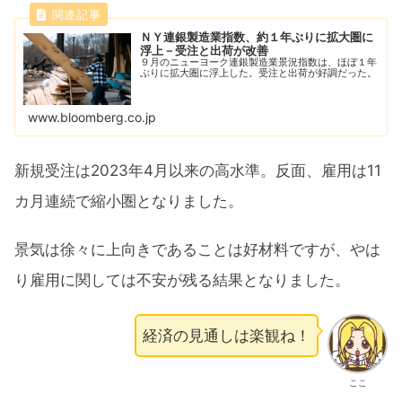
ＮＹ連銀製造業指数、約１年ぶりに拡大圏に
浮上－受注と出荷が改善
９月のニューヨーク連銀製造業景況指数は、ほぼ１年
ぶりに拡大圏に浮上した。受注と出荷が好調だった。
www.bloomberg.co.jp
新規受注は2023年4月以来の高水準。反面、雇用は11
カ月連続で縮小圏となりました。
景気は徐々に上向きであることは好材料ですが、やは
り雇用に関しては不安が残る結果となりました。
経済の見通しは楽観ね！
ここ