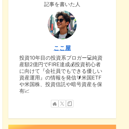
記事を書いた人
ここ屋
投資10年目の投資系ブロガー💻純資
産額2億円でFIRE達成💰投資初心者
に向けて『会社員でもできる優しい
資産運用』の情報を発信🔰米国ETF
や米国株、投資信託や暗号資産を保
有📈