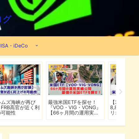
ログ
ISA・iDeCo
米国ETF
ポートフォリオ
市場分析
最強米国ETFを探せ！
【2026年6月】2億
【マイ
『VOO・VIG・VONG』
8,890万円のポートフォ
爆上げ
【66ヶ月間の運用実績
リオ公開『米国ETF・個
マゾン
公開】
別株・投資信託』
れる