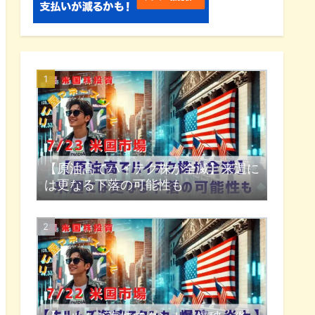
【原油高でハイテク株が全滅】来週に
は更なる下落の可能性も