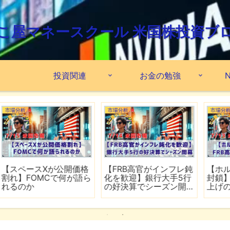
こ屋マネースクール 米国株投資ブ
投資関連
お金の勉強
N
市場分析
市場分析
格
【FRB高官がインフレ鈍
【ホルムズ海峡が再び
ら
化を歓迎】銀行大手5行
封鎖】FRB高官が近く利
の好決算でシーズン開
上げの可能性
幕