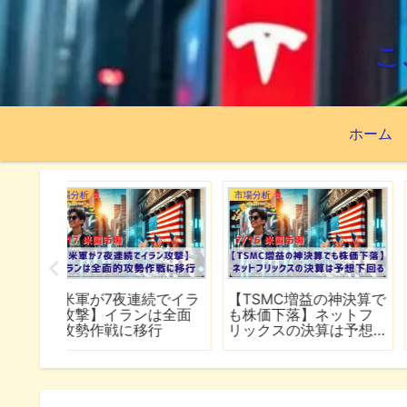
こ
ホーム
市場分析
市場分析
続でイラ
【TSMC増益の神決算で
【スペースXが公開価
は全面
も株価下落】ネットフ
割れ】FOMCで何が語
行
リックスの決算は予想
れるのか
下回る