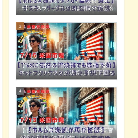
【ホルムズ海峡でタンカー爆破・炎
上】テスラ、グーグルは時間外で急落
【TSMC増益の神決算でも株価下落】
ネットフリックスの決算は予想下回る
【ホルムズ海峡が再び封鎖】FRB高官
が近く利上げの可能性