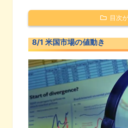
目次
8/1 米国市場の値動き
8/1 米国市場の値動き
ダウだけが上昇した米主要3指
長期金利（米10年債利回り）
S&P500ヒートマップ
セクター別パフォーマンス
S&P500チャート分析
米国市場のトピックス
求人件数が減少した米雇用市場