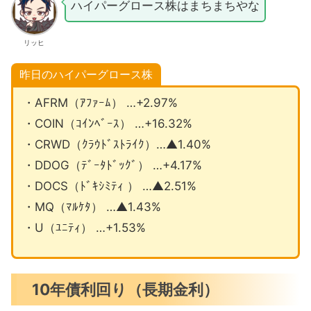
ハイパーグロース株はまちまちやな
リッヒ
昨日のハイパーグロース株
・AFRM（ｱﾌｧｰﾑ） …+2.97%
・COIN（ｺｲﾝﾍﾞｰｽ） …+16.32%
・CRWD（ｸﾗｳﾄﾞｽﾄﾗｲｸ）…▲1.40%
・DDOG（ﾃﾞｰﾀﾄﾞｯｸﾞ） …+4.17%
・DOCS（ﾄﾞｷｼﾐﾃｨ ） …▲2.51%
・MQ（ﾏﾙｹﾀ） …▲1.43%
・U（ﾕﾆﾃｨ） …+1.53%
10年債利回り（長期金利）