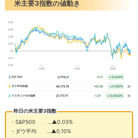
米主要3指数の値動き
金利据え置きのFOMC年内2回利下げ予
想変わらず
マイクロソフト数千人の人員削減へ
マグ7にはテスラよりブロードコム
6月の注目イベントについて
まとめ
昨日の米主要3指数
・S&P500 …▲0.03%
・ダウ平均 …▲0.10%