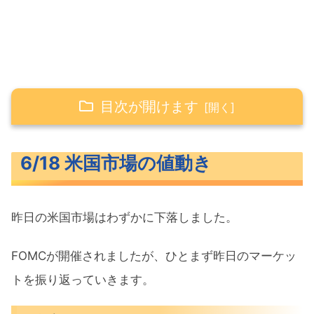
目次が開けます
6/18 米国市場の値動き
6/18 米国市場の値動き
米主要3指数の値動き
10年債利回り（長期金利）
昨日の米国市場はわずかに下落しました。
S&P500ヒートマップ
セクター別パフォーマンス
FOMCが開催されましたが、ひとまず昨日のマーケッ
S&P500チャート分析
トを振り返っていきます。
米国市場のトピックス