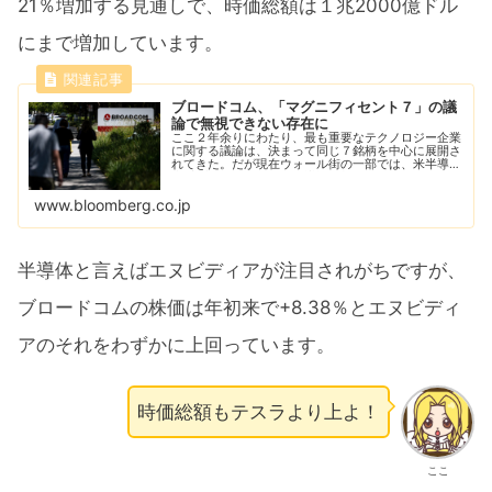
21％増加する見通しで、時価総額は１兆2000億ドル
にまで増加しています。
ブロードコム、「マグニフィセント７」の議
論で無視できない存在に
ここ２年余りにわたり、最も重要なテクノロジー企業
に関する議論は、決まって同じ７銘柄を中心に展開さ
れてきた。だが現在ウォール街の一部では、米半導体
大手ブロードコムもその議論に加えるべきだとの声が
上がっている。
www.bloomberg.co.jp
半導体と言えばエヌビディアが注目されがちですが、
ブロードコムの株価は年初来で+8.38％とエヌビディ
アのそれをわずかに上回っています。
時価総額もテスラより上よ！
ここ