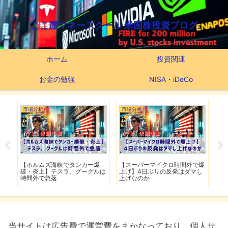
ここ屋マネースクール 米国株投資ブログ
ホーム
投資関連
お金の勉強
NISA・iDeCo
市場分析
市場分析
つ
滅】
【ホルムズ海峡でタンカー爆
【スーパーマイクロ時間外で爆
【
性も
破・炎上】テスラ、グーグルは
上げ】4日ぶりの反発はダマし
つ
時間外で急落
上げなのか
実
当サイトは広告費で運営費をまかなっており、個人サ