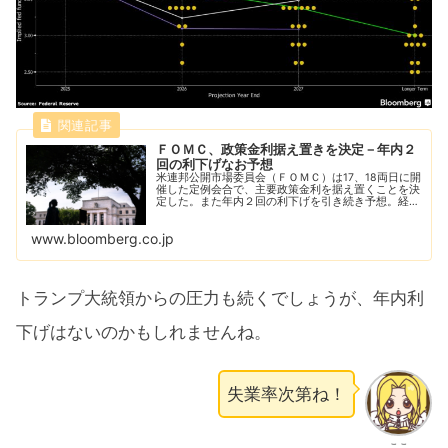
ＦＯＭＣ、政策金利据え置きを決定－年内２
回の利下げなお予想
米連邦公開市場委員会（ＦＯＭＣ）は17、18両日に開
催した定例会合で、主要政策金利を据え置くことを決
定した。また年内２回の利下げを引き続き予想。経済
の先行きを巡る不確実性は依然として高いものの、や
や緩和されたとの認識を示した。
www.bloomberg.co.jp
トランプ大統領からの圧力も続くでしょうが、年内利
下げはないのかもしれませんね。
失業率次第ね！
ここ