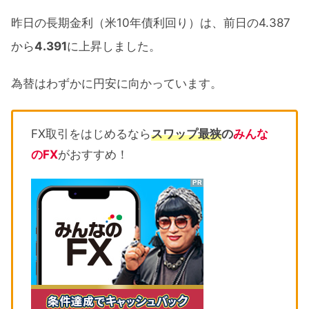
昨日の長期金利（米10年債利回り）は、前日の4.387
から
4.391
に上昇しました。
為替はわずかに円安に向かっています。
FX取引をはじめるなら
スワップ最狭
の
みんな
のFX
がおすすめ！