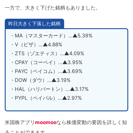
一方で、大きく下げた銘柄もありました。
昨日大きく下落した銘柄
・MA（マスターカード）…▲5.39%
・V（ビザ）…▲4.88%
・ZTS（ゾエティス）…▲4.09%
・CPAY（コーペイ）…▲3.95%
・PAYC（ペイコム）…▲3.69%
・DOW（ダウ）…▲3.19%
・HAL（ハリバートン）…▲3.17%
・PYPL（ペイパル）…▲2.97%
米国株アプリ
moomoo
なら株価変動の要因を詳しく知
ることができます。