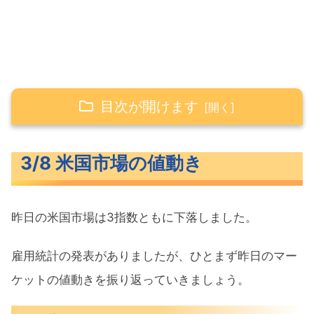
目次が開けます
3/8 米国市場の値動き
3/8 米国市場の値動き
米主要3指数の値動き
長期金利（米10年債利回り）
昨日の米国市場は3指数ともに下落しました。
S&P500ヒートマップ
セクター別パフォーマンス
雇用統計の発表がありましたが、ひとまず昨日のマー
S&P500チャート分析
ケットの値動きを振り返っていきましょう。
米国市場のトピックス