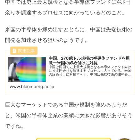
中国では史上最大規模となる半導体ファンドに4兆円
余りを調達するプロセスに向かっているとのこと。
米国の半導体を締め出すとともに、中国は先端技術の
開発を加速させる狙いのようです。
中国、270億ドル規模の半導体ファンドを用
意ー米国の締め付けに対抗
中国は同国で史上最大規模となる半導体ファンド向け
に４兆円余りを調達するプロセスに入っている。米国
の締め付けに対抗すべく、中国は先端技術の開発を加
速させる。
www.bloomberg.co.jp
巨大なマーケットである中国が規制を強めるようだ
と、米国の半導体企業の業績に大きな影響がありそう
ですね。