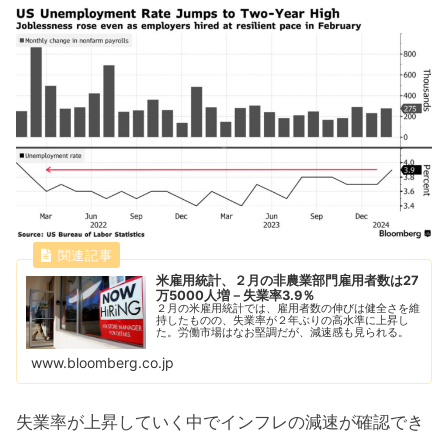
米雇用統計、２月の非農業部門雇用者数は27
万5000人増－失業率3.9％
２月の米雇用統計では、雇用者数の伸びは健全さを維
持したものの、失業率が２年ぶりの高水準に上昇し
た。労働市場はなお堅調だが、減速感も見られる。
www.bloomberg.co.jp
失業率が上昇していく中でインフレの減速が確認でき