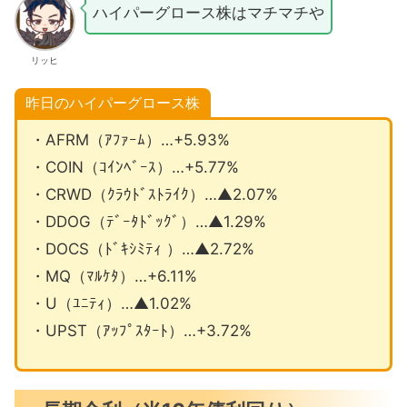
ハイパーグロース株はマチマチや
リッヒ
昨日のハイパーグロース株
・AFRM（ｱﾌｧｰﾑ）…+5.93%
・COIN（ｺｲﾝﾍﾞｰｽ）…+5.77%
・CRWD（ｸﾗｳﾄﾞｽﾄﾗｲｸ）…▲2.07%
・DDOG（ﾃﾞｰﾀﾄﾞｯｸﾞ）…▲1.29%
・DOCS（ﾄﾞｷｼﾐﾃｨ ）…▲2.72%
・MQ（ﾏﾙｹﾀ）…+6.11%
・U（ﾕﾆﾃｨ）…▲1.02%
・UPST（ｱｯﾌﾟｽﾀｰﾄ）…+3.72%