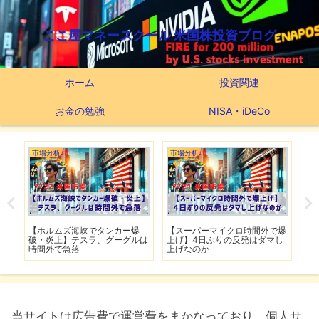
ここ屋マネースクール 米国株投資ブログ
ホーム
投資関連
お金の勉強
NISA・iDeCo
市場分析
市場分析
つ
滅】
【ホルムズ海峡でタンカー爆
【スーパーマイクロ時間外で爆
【
性も
破・炎上】テスラ、グーグルは
上げ】4日ぶりの反発はダマし
つ
時間外で急落
上げなのか
実
当サイトは広告費で運営費をまかなっており、個人サ