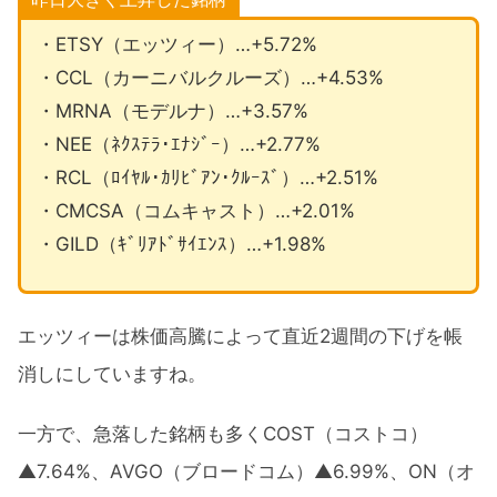
・ETSY（エッツィー）…+5.72%
・CCL（カーニバルクルーズ）…+4.53%
・MRNA（モデルナ）…+3.57%
・NEE（ﾈｸｽﾃﾗ･ｴﾅｼﾞｰ）…+2.77%
・RCL（ﾛｲﾔﾙ･ｶﾘﾋﾞｱﾝ･ｸﾙｰｽﾞ）…+2.51%
・CMCSA（コムキャスト）…+2.01%
・GILD（ｷﾞﾘｱﾄﾞｻｲｴﾝｽ）…+1.98%
エッツィーは株価高騰によって直近2週間の下げを帳
消しにしていますね。
一方で、急落した銘柄も多くCOST（コストコ）
▲7.64%、AVGO（ブロードコム）▲6.99%、ON（オ