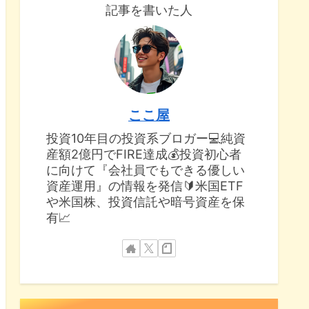
記事を書いた人
ここ屋
投資10年目の投資系ブロガー💻純資
産額2億円でFIRE達成💰投資初心者
に向けて『会社員でもできる優しい
資産運用』の情報を発信🔰米国ETF
や米国株、投資信託や暗号資産を保
有📈