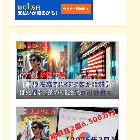
【原油高でハイテク株が全滅】来週に
は更なる下落の可能性も