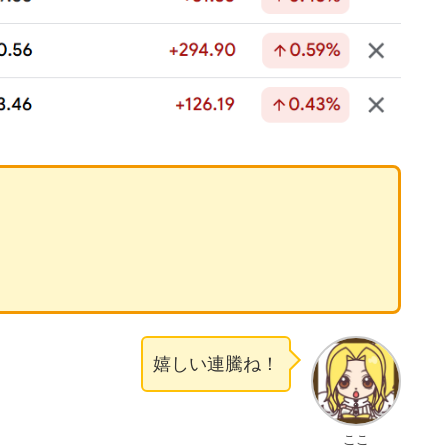
嬉しい連騰ね！
ここ