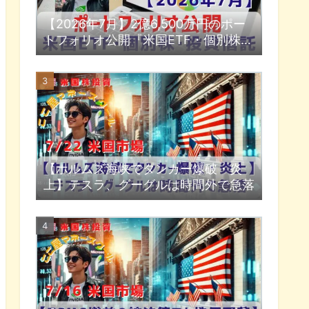
【2026年7月】2億6,500万円のポー
トフォリオ公開『米国ETF・個別株・
投資信託』
【ホルムズ海峡でタンカー爆破・炎
上】テスラ、グーグルは時間外で急落