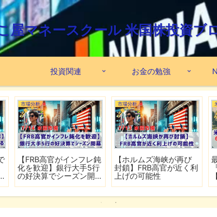
こ屋マネースクール 米国株投資ブ
投資関連
お金の勉強
N
市場分析
市場分析
で
【FRB高官がインフレ鈍
【ホルムズ海峡が再び
化を歓迎】銀行大手5行
封鎖】FRB高官が近く利
の好決算でシーズン開
上げの可能性
幕