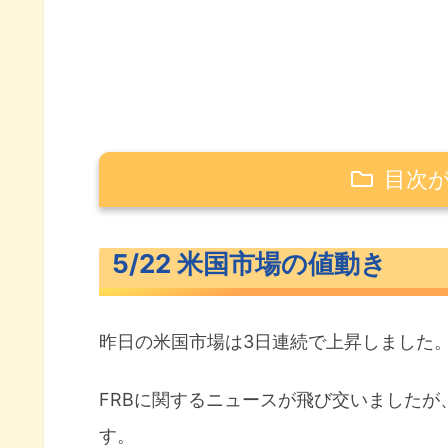
目次
5/22 米国市場の値動き
5/22 米国市場の値動き
米主要3指数の値動き
10年債利回り（長期金利）
昨日の米国市場は3日連続で上昇しました
為替（ドル円）
S&P500ヒートマップ
FRBに関するニュースが飛び交いました
す。
セクター別パフォーマンス