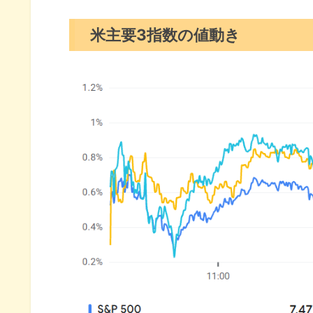
S&P500チャート分析
米主要3指数の値動き
米国市場のトピックス
ウォラー理事『利下げは正気の
FRB新議長にウォーシュ氏が就
ミシガン大消費者信頼感が過去
5月の注目イベントについて
まとめ