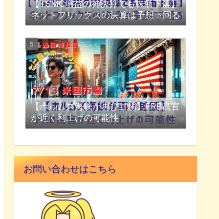
【TSMC増益の神決算でも株価下落】
ネットフリックスの決算は予想下回る
【ホルムズ海峡が再び封鎖】FRB高官
が近く利上げの可能性
お問い合わせはこちら