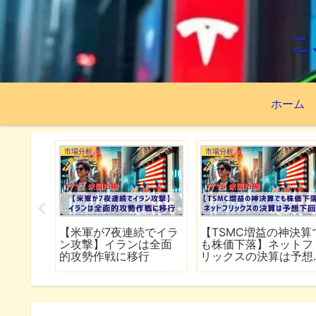
こ
ホーム
市場分析
市場分析
資先はこ
【米軍が7夜連続でイラ
【TSMC増益の神決算
ISA63
ン攻撃】イランは全面
も株価下落】ネットフ
績
的攻勢作戦に移行
リックスの決算は予想
下回る