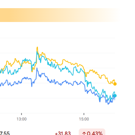
沙汰でない』
任
最低