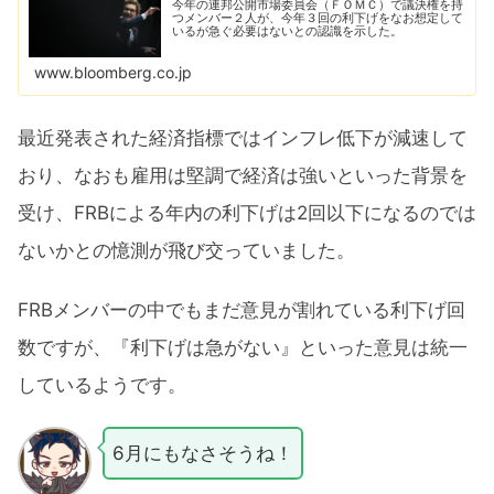
今年の連邦公開市場委員会（ＦＯＭＣ）で議決権を持
つメンバー２人が、今年３回の利下げをなお想定して
いるが急ぐ必要はないとの認識を示した。
www.bloomberg.co.jp
最近発表された経済指標ではインフレ低下が減速して
おり、なおも雇用は堅調で経済は強いといった背景を
受け、FRBによる年内の利下げは2回以下になるのでは
ないかとの憶測が飛び交っていました。
FRBメンバーの中でもまだ意見が割れている利下げ回
数ですが、『利下げは急がない』といった意見は統一
しているようです。
6月にもなさそうね！