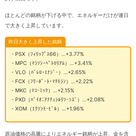
ほとんどの銘柄が下げる中で、エネルギーだけが連日
で大きく上昇しています。
昨日大きく上昇した銘柄
・PSX（ﾌｨﾘｯﾌﾟｽ66）…+3.77%
・MPC（ﾏﾗｿﾝ･ﾍﾟﾄﾛﾘｱﾑ）…+3.41%
・VLO（ﾊﾞﾚﾛ･ｴﾅｼﾞｰ）…+2.65%
・FCX（ﾌﾘｰﾎﾟｰﾄ･ﾏｸﾓﾗﾝ）…+2.22%
・MKC（ﾏｺｰﾐｯｸ）…+2.15%
・PXD（ﾊﾟｲｵﾆｱﾅﾁｭﾗﾙﾘｿｰｼｽﾞ）…+2.08%
・XOM（ｴｸｿﾝﾓｰﾋﾞﾙ）…+1.96%
原油価格の高騰によりエネルギー銘柄が上昇、金を含