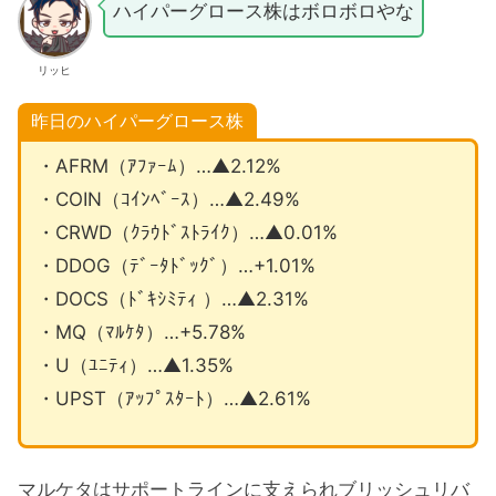
ハイパーグロース株はボロボロやな
リッヒ
昨日のハイパーグロース株
・AFRM（ｱﾌｧｰﾑ）…▲2.12%
・COIN（ｺｲﾝﾍﾞｰｽ）…▲2.49%
・CRWD（ｸﾗｳﾄﾞｽﾄﾗｲｸ）…▲0.01%
・DDOG（ﾃﾞｰﾀﾄﾞｯｸﾞ）…+1.01%
・DOCS（ﾄﾞｷｼﾐﾃｨ ）…▲2.31%
・MQ（ﾏﾙｹﾀ）…+5.78%
・U（ﾕﾆﾃｨ）…▲1.35%
・UPST（ｱｯﾌﾟｽﾀｰﾄ）…▲2.61%
マルケタはサポートラインに支えられブリッシュリバ