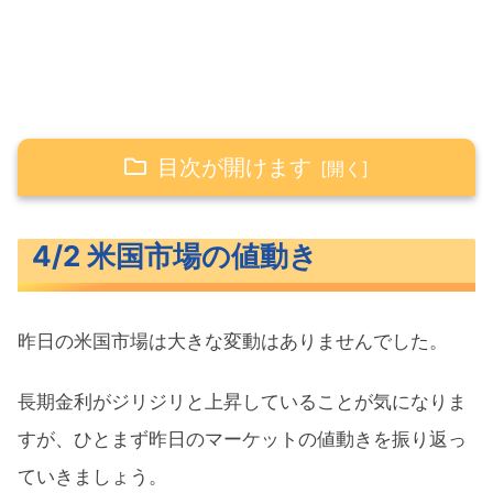
目次が開けます
4/2 米国市場の値動き
4/2 米国市場の値動き
米主要3指数の値動き
長期金利（米10年債利回り）
昨日の米国市場は大きな変動はありませんでした。
S&P500ヒートマップ
セクター別パフォーマンス
長期金利がジリジリと上昇していることが気になりま
S&P500チャート分析
すが、ひとまず昨日のマーケットの値動きを振り返っ
ていきましょう。
米国市場のトピックス