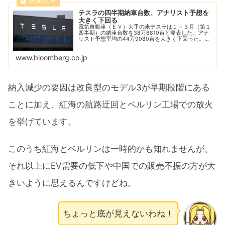
テスラの四半期納車台数、アナリスト予想を
大きく下回る
電気自動車（ＥＶ）大手の米テスラは１－３月（第１
四半期）の納車台数を38万6810台と発表した。アナ
リスト予想平均の44万9080台を大きく下回った。四
半期の納車台数が前年同期比で減少したのは、新型コ
ロナウイルスのパンデミック（世界的大流行...
www.bloomberg.co.jp
納入減少の要因は改良型のモデル3が早期段階にある
ことに加え、紅海の航路迂回とベルリン工場での放火
を挙げています。
このうち紅海とベルリンは一時的かも知れませんが、
それ以上にEV需要の低下や中国での販売不振の方が大
きいように思えるんですけどね。
ちょっと底が見えないわね！