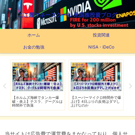
ここ屋マネースクール 米国株投資ブログ
ホーム
投資関連
お金の勉強
NISA・iDeCo
市場分析
市場分析
つ
滅】
【ホルムズ海峡でタンカー爆
【スーパーマイクロ時間外で爆
【
性も
破・炎上】テスラ、グーグルは
上げ】4日ぶりの反発はダマし
つ
時間外で急落
上げなのか
実
当サイトは広告費で運営費をまかなっており、個人サ