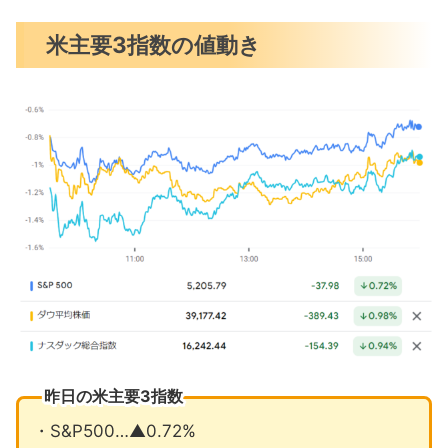
テスラ納車台数予想を大きく下回る
米主要3指数の値動き
FOMCメンバーなお年内3回の利下げ想
定
米利下げ遅れれば1ドル=160円も
4月の注目イベントについて
まとめ
昨日の米主要3指数
・S&P500…▲0.72%