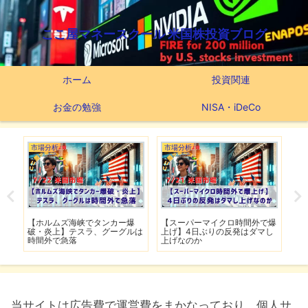
ここ屋マネースクール 米国株投資ブログ
ホーム
投資関連
お金の勉強
NISA・iDeCo
市場分析
市場分析
つ
滅】
【ホルムズ海峡でタンカー爆
【スーパーマイクロ時間外で爆
【
性も
破・炎上】テスラ、グーグルは
上げ】4日ぶりの反発はダマし
つ
時間外で急落
上げなのか
実
当サイトは広告費で運営費をまかなっており、個人サ