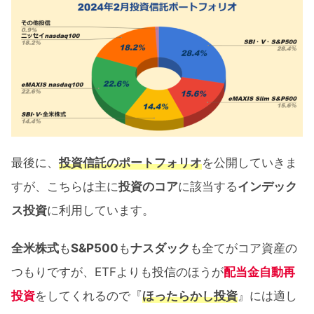
最後に、
投資信託のポートフォリオ
を公開していきま
すが、こちらは主に
投資のコア
に該当する
インデック
ス投資
に利用しています。
全米株式
も
S&P500
も
ナスダック
も全てがコア資産の
つもりですが、ETFよりも投信のほうが
配当金自動再
投資
をしてくれるので『
ほったらかし投資
』には適し