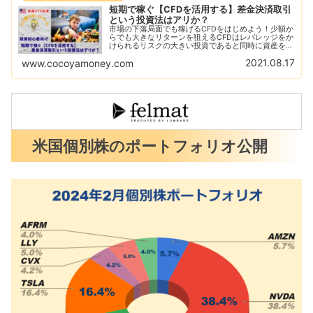
短期で稼ぐ【CFDを活用する】差金決済取引
という投資法はアリか？
市場の下落局面でも稼げるCFDをはじめよう！少額か
らでも大きなリターンを狙えるCFDはレバレッジをか
けられるリスクの大きい投資であると同時に資産を急
増させることができる！CFDをはじめるならGMOク
2021.08.17
www.cocoyamoney.com
リック証券がおすすめ！デモ取引で練習しよう！
米国個別株のポートフォリオ公開