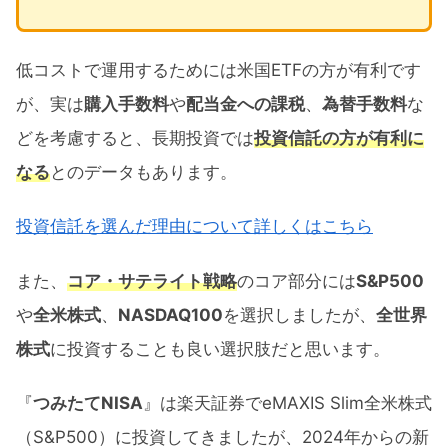
低コストで運用するためには米国ETFの方が有利です
が、実は
購入手数料
や
配当金への課税
、
為替手数料
な
どを考慮すると、長期投資では
投資信託の方が有利に
なる
とのデータもあります。
投資信託を選んだ理由について詳しくはこちら
また、
コア・サテライト戦略
のコア部分には
S&P500
や
全米株式
、
NASDAQ100
を選択しましたが、
全世界
株式
に投資することも良い選択肢だと思います。
『
つみたてNISA
』は楽天証券でeMAXIS Slim全米株式
（S&P500）に投資してきましたが、2024年からの新