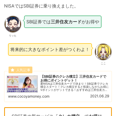
NISAではSBI証券に乗り換えました。
SBI証券では
三井住友カード
がお得や
リッヒ
将来的に大きなポイント差がつくわよ！
ここ
【SBI証券のクレカ積立】三井住友カードで
お得にポイントゲット！
新NISAは三井住友カードで決まり！SBI証券でクレカ
積立スタート！クレカ積立すると投資しながらお得に
Vポイントがゲットできる！おすすめは三井住友カー
ド（NL）で他にもお得な特典がいっぱい！
2021.06.29
www.cocoyamoney.com