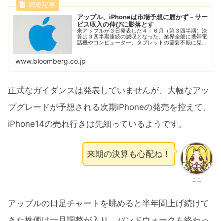
アップル、iPhoneは市場予想に届かず－サー
ビス収入の伸びに影落とす
米アップルが３日発表した４－６月（第３四半期）決
算は３四半期連続の減収となった。業界全般に携帯電
話機やコンピューター、タブレットの需要不振に見舞
われる中、アップルは今四半期も同様の業績になる見
通しを示した。
www.bloomberg.co.jp
正式なガイダンスは発表していませんが、大幅なアッ
プグレードが予想される次期iPhoneの発売を控えて、
iPhone14の売れ行きは先細っているようです。
来期の決算も心配ね！
ここ
アップルの日足チャートを眺めると半年間上げ続けて
きた株価は一旦調整が入り、バンドウォークも終わっ