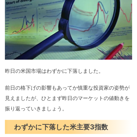
S&P500チャート分析
米国市場のトピックス
iPhone売上げ届かず時間外でアップル
下落
アマゾン決算発表後の時間外で一時
10％爆上げ
昨日の米国市場はわずかに下落しました。
サービス業の景気は拡大鈍化と雇用減
速
前日の格下げの影響もあってか慎重な投資家の姿勢が
見えましたが、ひとまず昨日のマーケットの値動きを
8月の注目イベントについて
振り返っていきましょう。
まとめ
わずかに下落した米主要3指数