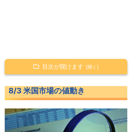
目次が開けます
8/3 米国市場の値動き
8/3 米国市場の値動き
わずかに下落した米主要3指数
長期金利（米10年債利回り）
S&P500ヒートマップ
セクター別パフォーマンス