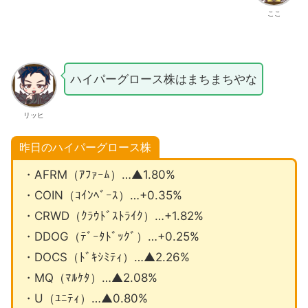
ここ
ハイパーグロース株はまちまちやな
リッヒ
昨日のハイパーグロース株
・AFRM（ｱﾌｧｰﾑ）…▲1.80%
・COIN（ｺｲﾝﾍﾞｰｽ）…+0.35%
・CRWD（ｸﾗｳﾄﾞｽﾄﾗｲｸ）…+1.82%
・DDOG（ﾃﾞｰﾀﾄﾞｯｸﾞ）…+0.25%
・DOCS（ﾄﾞｷｼﾐﾃｨ）…▲2.26%
・MQ（ﾏﾙｹﾀ）…▲2.08%
・U（ﾕﾆﾃｨ）…▲0.80%