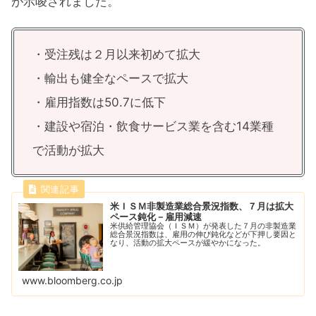
が示唆されました。
・受注残は２月以来初めて拡大
・輸出も健全なペースで拡大
・雇用指数は50.7に低下
・建設や宿泊・飲食サービス業を含む14業種
で活動が拡大
米ＩＳＭ非製造業総合景況指数、７月は拡大
ペース鈍化－雇用減速
米供給管理協会（ＩＳＭ）が発表した７月の非製造業
総合景況指数は、雇用の伸び鈍化などが下押し要因と
なり、活動の拡大ペースが緩やかになった。
www.bloomberg.co.jp