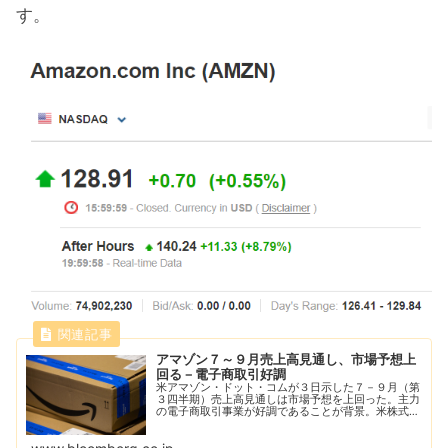
す。
アマゾン７～９月売上高見通し、市場予想上
回る－電子商取引好調
米アマゾン・ドット・コムが３日示した７－９月（第
３四半期）売上高見通しは市場予想を上回った。主力
の電子商取引事業が好調であることが背景。米株式市
場時間外取引で株価は一時約7.5％上昇した。