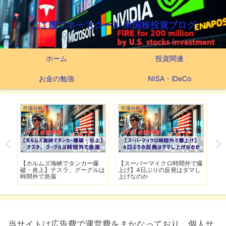
ここ屋マネースクール 米国株投資ブログ
ホーム
投資関連
お金の勉強
NISA・iDeCo
市場分析
市場分析
つ
滅】
【ホルムズ海峡でタンカー爆
【スーパーマイクロ時間外で爆
【
性も
破・炎上】テスラ、グーグルは
上げ】4日ぶりの反発はダマし
つ
時間外で急落
上げなのか
実
当サイトは広告費で運営費をまかなっており、個人サ