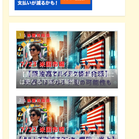
【原油高でハイテク株が全滅】来週に
は更なる下落の可能性も