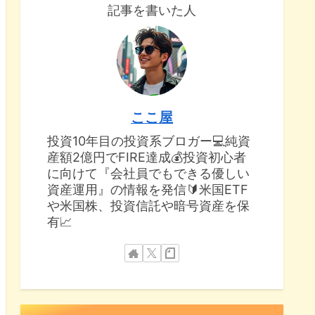
記事を書いた人
ここ屋
投資10年目の投資系ブロガー💻純資
産額2億円でFIRE達成💰投資初心者
に向けて『会社員でもできる優しい
資産運用』の情報を発信🔰米国ETF
や米国株、投資信託や暗号資産を保
有📈