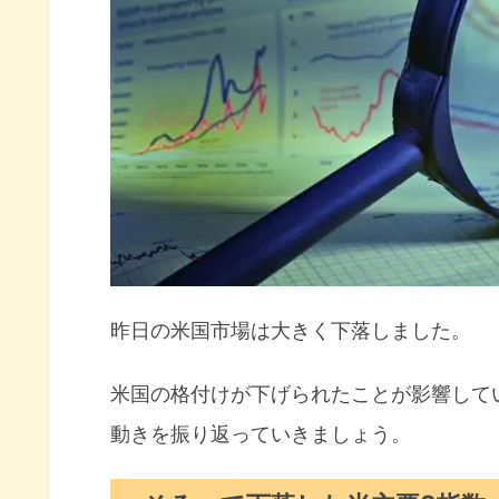
米国市場のトピックス
米国の格付けAAAからAA＋へ格
予想を大きく上回った民間雇用
リセッション見通しを撤回した
今週の注目決算
8月の注目イベントについて
まとめ
昨日の米国市場は大きく下落しました。
米国の格付けが下げられたことが影響して
動きを振り返っていきましょう。