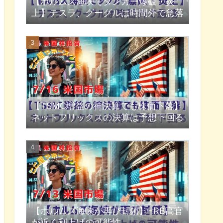
【ホルムズ海峡でタンカー爆破・炎
上】テスラ、グーグルは時間外で急落
【TSMC増益の神決算でも株価下落】
ネットフリックスの決算は予想下回る
【ホルムズ海峡が再び封鎖】FRB高官
が近く利上げの可能性