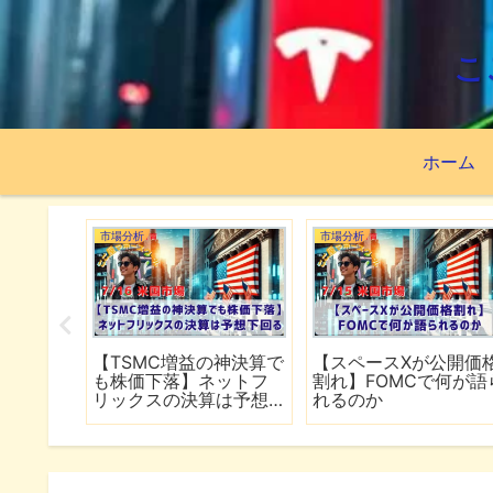
こ
ホーム
市場分析
市場分析
続でイラ
【TSMC増益の神決算で
【スペースXが公開価
は全面
も株価下落】ネットフ
割れ】FOMCで何が語
行
リックスの決算は予想
れるのか
下回る