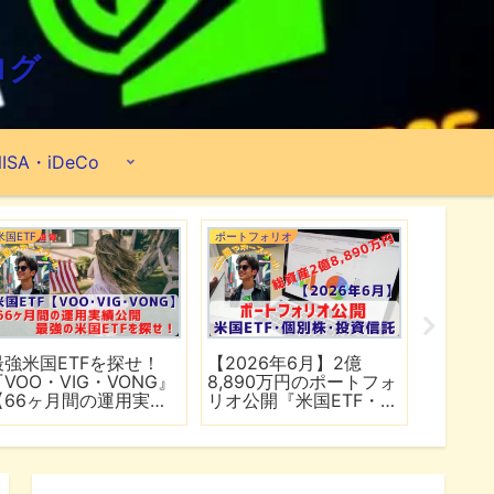
ログ
ISA・iDeCo
米国ETF
ポートフォリオ
市場分析
最強米国ETFを探せ！
【2026年6月】2億
【マイ
『VOO・VIG・VONG』
8,890万円のポートフォ
爆上げ
【66ヶ月間の運用実績
リオ公開『米国ETF・個
マゾン
公開】
別株・投資信託』
れる