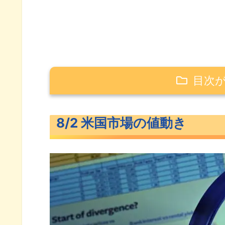
目次
8/2 米国市場の値動き
8/2 米国市場の値動き
そろって下落した米主要3指数
長期金利（米10年債利回り）
S&P500ヒートマップ
セクター別パフォーマンス
S&P500チャート分析