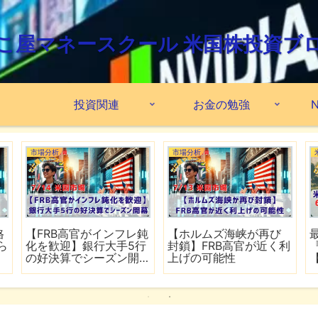
こ屋マネースクール 米国株投資ブ
投資関連
お金の勉強
N
市場分析
市場分析
格
【FRB高官がインフレ鈍
【ホルムズ海峡が再び
ら
化を歓迎】銀行大手5行
封鎖】FRB高官が近く利
の好決算でシーズン開
上げの可能性
幕