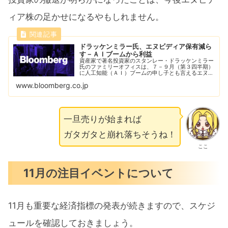
ィア株の足かせになるやもしれません。
ドラッケンミラー氏、エヌビディア保有減ら
す－ＡＩブームから利益
資産家で著名投資家のスタンレー・ドラッケンミラー
氏のファミリーオフィスは、７－９月（第３四半期）
に人工知能（ＡＩ）ブームの申し子とも言えるエヌビ
ディア株の持ち分を減らし、利益を一部確定した。
www.bloomberg.co.jp
一旦売りが始まれば
ガタガタと崩れ落ちそうね！
ここ
11月の注目イベントについて
11月も重要な経済指標の発表が続きますので、スケジ
ュールを確認しておきましょう。