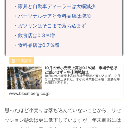
・家具と自動車ディーラーは大幅減少
・パーソナルケアと食料品店は増加
・ガソリンはそこまで落ち込まず
・飲食店は0.3％増
・食料品店は0.7％増
10月の米小売売上高は0.1％減、市場予想ほ
ど減少せず－年末商戦控え
10月の米小売売上高は市場予想ほど落ち込まず、９月
分は上方修正された。米小売り業界は今後、重要な年
末商戦を迎える。
www.bloomberg.co.jp
思ったほど小売りは落ち込んでいないことから、リセ
ッション懸念は更に低下していますが、年末商戦には