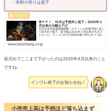
・衣料小売りは低下
米ＰＰＩ、10月は予想外に低下－2020年４
月以来の大幅な下げ
10月の米生産者物価指数（ＰＰＩ）は市場予想に反し
て前月比で低下。低下幅は2020年４月以来の大きさ
となった。インフレ圧力が経済全般で和らぎつつある
兆候が新たに示された。
www.bloomberg.co.jp
前月比でここまで下がったのは2020年4月以来のこと
ですね。
インフレ終了のお知らせね！
ここ
小売売上高は予想ほど落ち込まず