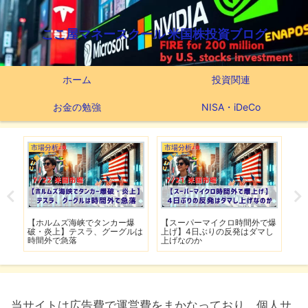
ここ屋マネースクール 米国株投資ブログ
ホーム
投資関連
お金の勉強
NISA・iDeCo
市場分析
市場分析
つ
滅】
【ホルムズ海峡でタンカー爆
【スーパーマイクロ時間外で爆
【
性も
破・炎上】テスラ、グーグルは
上げ】4日ぶりの反発はダマし
つ
時間外で急落
上げなのか
実
当サイトは広告費で運営費をまかなっており、個人サ