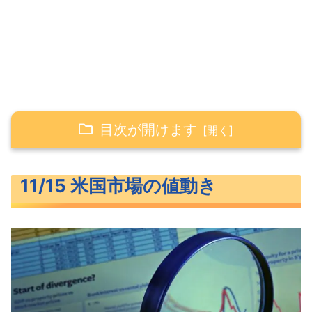
目次が開けます
11/15 米国市場の値動き
11/15 米国市場の値動き
わずかに上昇した米主要3指数
長期金利（米10年債利回り）
S&P500ヒートマップ
セクター別パフォーマンス
S&P500チャート分析