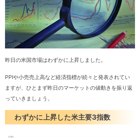
米国市場のトピックス
予想を下回った10月の生産者物価指数
（PPI）
小売売上高は予想ほど落ち込まず
著名投資家がエヌビディア保有株を売
昨日の米国市場はわずかに上昇しました。
却
PPIや小売売上高など経済指標が続々と発表されてい
11月の注目イベントについて
ますが、ひとまず昨日のマーケットの値動きを振り返
まとめ
っていきましょう。
わずかに上昇した米主要3指数