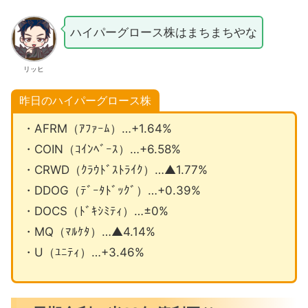
ハイパーグロース株はまちまちやな
リッヒ
昨日のハイパーグロース株
・AFRM（ｱﾌｧｰﾑ）…+1.64%
・COIN（ｺｲﾝﾍﾞｰｽ）…+6.58%
・CRWD（ｸﾗｳﾄﾞｽﾄﾗｲｸ）…▲1.77%
・DDOG（ﾃﾞｰﾀﾄﾞｯｸﾞ）…+0.39%
・DOCS（ﾄﾞｷｼﾐﾃｨ）…±0%
・MQ（ﾏﾙｹﾀ）…▲4.14%
・U（ﾕﾆﾃｨ）…+3.46%