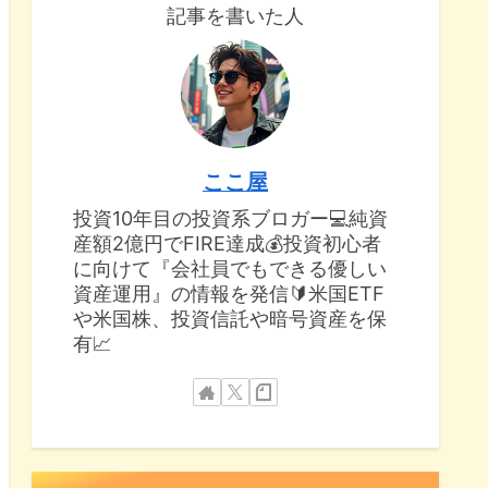
記事を書いた人
ここ屋
投資10年目の投資系ブロガー💻純資
産額2億円でFIRE達成💰投資初心者
に向けて『会社員でもできる優しい
資産運用』の情報を発信🔰米国ETF
や米国株、投資信託や暗号資産を保
有📈