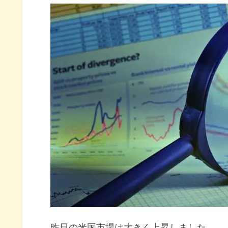
長期金利（米10年債利回り）
S&P500ヒートマップ
セクター別パフォーマンス
S&P500チャート分析
米国市場のトピックス
予想を下回った消費者物価指数（
米下院で新たなつなぎ予算可決
シカゴ連銀総裁インフレ目標達
11月の注目イベントについて
まとめ
昨日の米国市場は大きく上昇しました。