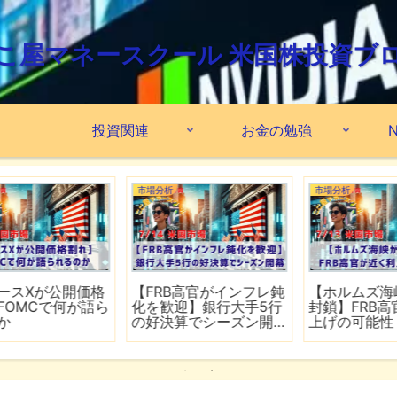
こ屋マネースクール 米国株投資ブ
投資関連
お金の勉強
N
市場分析
市場分析
格
【FRB高官がインフレ鈍
【ホルムズ海峡が再び
ら
化を歓迎】銀行大手5行
封鎖】FRB高官が近く利
の好決算でシーズン開
上げの可能性
幕