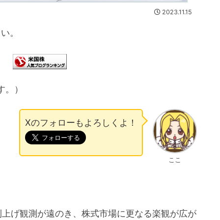
2023.11.15
さい。
す。）
Xのフォローもよろしくよ！
ここ
。
利上げ観測が遠のき、株式市場に更なる楽観が広が