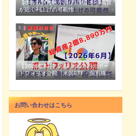
【ホルムズ海峡が再び封鎖】FRB高官
が近く利上げの可能性
【2026年6月】2億8,890万円のポー
トフォリオ公開『米国ETF・個別株・
投資信託』
お問い合わせはこちら