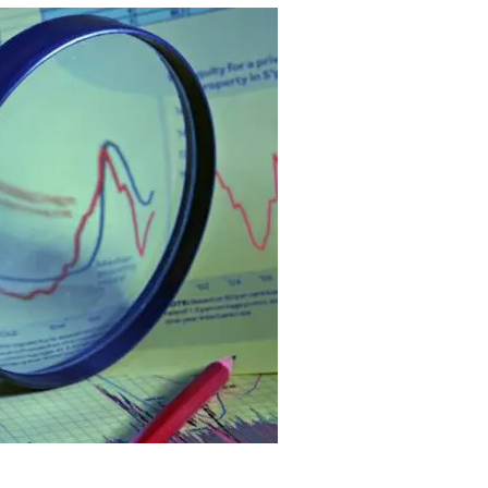
CPI）
成まではまだ長い