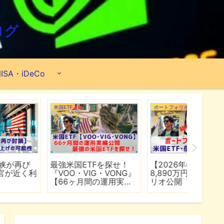
ログ
ISA・iDeCo
米国ETF
ポートフォリオ
市場分析
最強米国ETFを探せ！
【2026年6月】2億
【マイ
『VOO・VIG・VONG』
8,890万円のポートフォ
爆上げ
【66ヶ月間の運用実績
リオ公開『米国ETF・個
マゾン
公開】
別株・投資信託』
れる