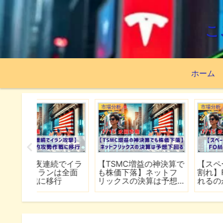
こ
ホーム
市場分析
市場分析
続でイラ
【TSMC増益の神決算で
【スペースXが公開価
は全面
も株価下落】ネットフ
割れ】FOMCで何が語
行
リックスの決算は予想
れるのか
下回る