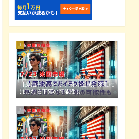
【原油高でハイテク株が全滅】来週に
は更なる下落の可能性も