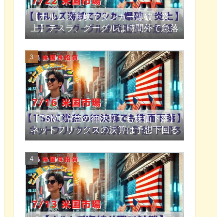
【ホルムズ海峡でタンカー爆破・炎
上】テスラ、グーグルは時間外で急落
【TSMC増益の神決算でも株価下落】
ネットフリックスの決算は予想下回る