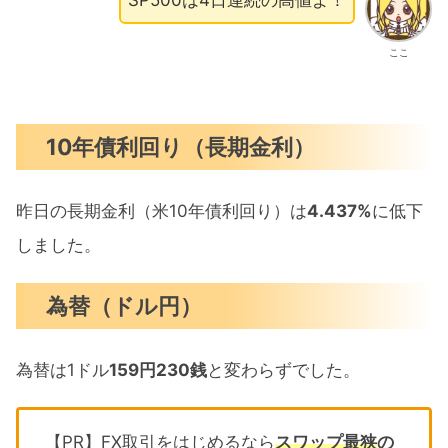
ここ
10年債利回り（長期金利）
昨日の長期金利（米10年債利回り）は
4.437%
に低下
しました。
為替（ドル円）
為替は1ドル
159円230銭
と変わらずでした。
【PR】FX取引をはじめるなら
スワップ最狭
の