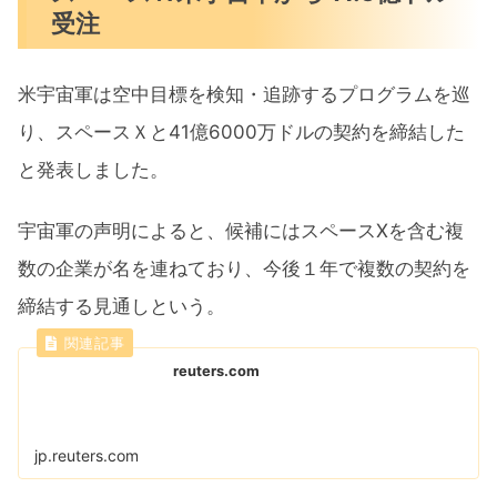
受注
米宇宙軍は​空中目標を検知・‌追跡するプログラムを巡
り、スペー⁠スＸと41億6000万ドルの契約​を締結した
と発表​しました。
宇宙軍の声明によると、候補​にはスペースXを含む複
数の企‌業が⁠名を連ねており、今後１年で複数の契約を
締結す​る見通し​とい⁠う。
reuters.com
jp.reuters.com