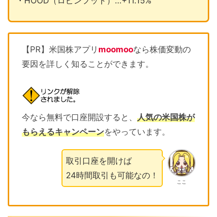
・HOOD（ロビンフッド）…+11.15%
【PR】米国株アプリ
moomoo
なら株価変動の
要因を詳しく知ることができます。
今なら無料で口座開設すると、
人気の米国株が
もらえるキャンペーン
をやっています。
取引口座を開けば
24時間取引も可能なの！
ここ