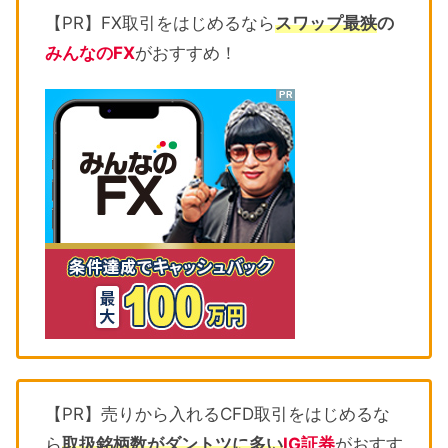
【PR】FX取引をはじめるなら
スワップ最狭
の
みんなのFX
がおすすめ！
【PR】売りから入れるCFD取引をはじめるな
ら
取扱銘柄数がダントツに多い
IG証券
がおすす