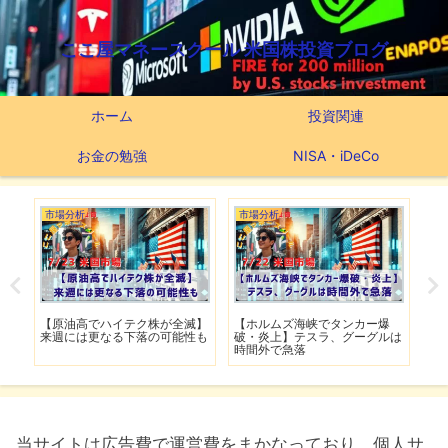
ここ屋マネースクール 米国株投資ブログ
ホーム
投資関連
お金の勉強
NISA・iDeCo
市場分析
市場分析
市
げ】
【原油高でハイテク株が全滅】
【ホルムズ海峡でタンカー爆
【
明暗
来週には更なる下落の可能性も
破・炎上】テスラ、グーグルは
上
時間外で急落
上
当サイトは広告費で運営費をまかなっており、個人サ