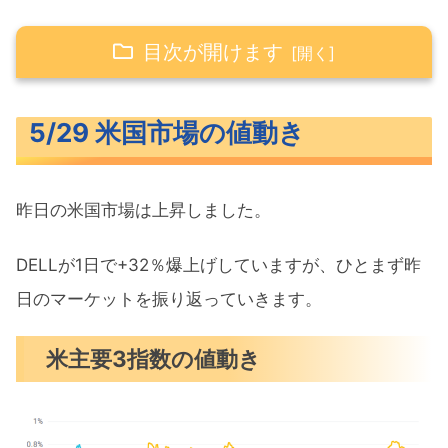
目次が開けます
5/29 米国市場の値動き
5/29 米国市場の値動き
米主要3指数の値動き
10年債利回り（長期金利）
昨日の米国市場は上昇しました。
為替（ドル円）
S&P500ヒートマップ
DELLが1日で+32％爆上げしていますが、ひとまず昨
セクター別パフォーマンス
日のマーケットを振り返っていきます。
S&P500チャート分析
米主要3指数の値動き
米国市場のトピックス
米イラン依然として主要争点で深い溝