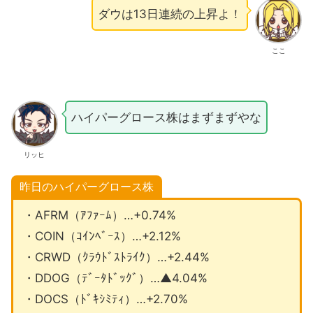
ダウは13日連続の上昇よ！
ここ
ハイパーグロース株はまずまずやな
リッヒ
昨日のハイパーグロース株
・AFRM（ｱﾌｧｰﾑ）…+0.74%
・COIN（ｺｲﾝﾍﾞｰｽ）…+2.12%
・CRWD（ｸﾗｳﾄﾞｽﾄﾗｲｸ）…+2.44%
・DDOG（ﾃﾞｰﾀﾄﾞｯｸﾞ）…▲4.04%
・DOCS（ﾄﾞｷｼﾐﾃｨ）…+2.70%