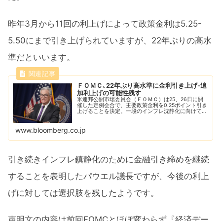
昨年3月から11回の利上げによって政策金利は5.25-
5.50にまで引き上げられていますが、22年ぶりの高水
準だといいます。
ＦＯＭＣ､22年ぶり高水準に金利引き上げ-追
加利上げの可能性残す
米連邦公開市場委員会（ＦＯＭＣ）は25、26日に開
催した定例会合で、主要政策金利を0.25ポイント引き
上げることを決定。一段のインフレ沈静化に向けて政
策を微調整する中、さらなる利上げに動く可能性も残
した。
www.bloomberg.co.jp
引き続きインフレ鎮静化のために金融引き締めを継続
することを表明したパウエル議長ですが、今後の利上
げに対しては選択肢を残したようです。
声明文の内容は前回FOMCとほぼ変わらず『経済デー