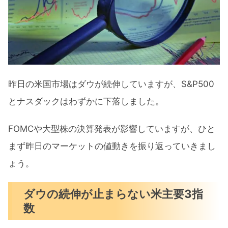
予想通り0.25%利上げしたFOMC
すべての予想を上回ったメタの決算
GMなど7社がEV充電ネットワーク提携
今週の注目決算
昨日の米国市場はダウが続伸していますが、S&P500
7月の注目イベントについて
とナスダックはわずかに下落しました。
まとめ
FOMCや大型株の決算発表が影響していますが、ひと
まず昨日のマーケットの値動きを振り返っていきまし
ょう。
ダウの続伸が止まらない米主要3指
数