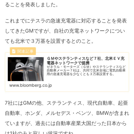
ることを発表しました。
これまでにテスラの急速充電器に対応することを発表
してきたGMですが、自社の充電ネットワークについ
ても北米で３万基を設置するとのこと。
ＧＭやステランティスなど７社、北米ＥＶ充
電器ネットワークで提携
ゼネラル・モーターズ（ＧＭ）やステランティスなど
自動車メーカー７社は、共同で北米全域に電気自動車
用の急速充電器を少なくとも３万基設置する。
www.bloomberg.co.jp
7社にはGMの他、ステランティス、現代自動車、起亜
自動車、ホンダ、メルセデス・ベンツ、BMWが含まれ
ていますが、過去には自動車産業大国だった日本から
は1社のみと寂しい状況ですね。