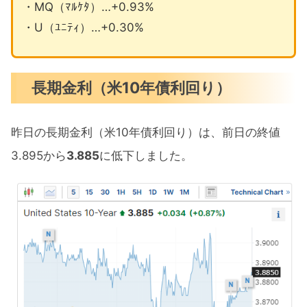
・MQ（ﾏﾙｹﾀ）…+0.93%
・U（ﾕﾆﾃｨ）…+0.30%
長期金利（米10年債利回り）
昨日の長期金利（米10年債利回り）は、前日の終値
3.895から
3.885
に低下しました。