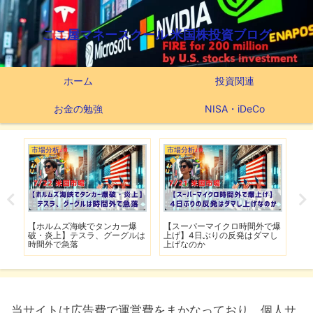
ここ屋マネースクール 米国株投資ブログ
ホーム
投資関連
お金の勉強
NISA・iDeCo
市場分析
市場分析
つ
滅】
【ホルムズ海峡でタンカー爆
【スーパーマイクロ時間外で爆
【
性も
破・炎上】テスラ、グーグルは
上げ】4日ぶりの反発はダマし
つ
時間外で急落
上げなのか
実
当サイトは広告費で運営費をまかなっており、個人サ