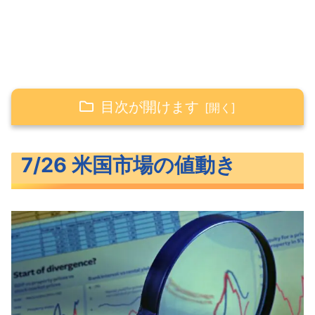
目次が開けます
7/26 米国市場の値動き
7/26 米国市場の値動き
ダウの続伸が止まらない米主要3指数
長期金利（米10年債利回り）
S&P500ヒートマップ
セクター別パフォーマンス
S&P500チャート分析
米国市場のトピックス