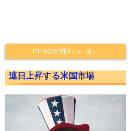
目次が開けます
連日上昇する米国市場
連日上昇する米国市場
主要指数は全体的に堅調
S&P500新高値更新
米10年債上昇するもハイテク強し
注目の個別株
S&P500のヒートマップ