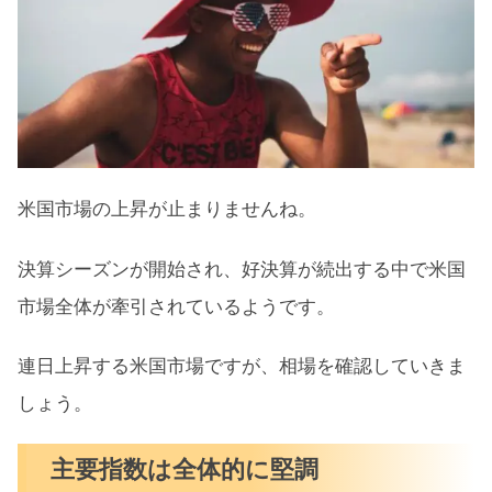
TSLA（テスラ）好決算で新高値更新
NFLX（ネットフリックス）イカゲーム
で爆益？！
PYPL（ペイパル）がPINS（ピンタレス
ト）買収を発表
米国市場の上昇が止まりませんね。
米国市場にリスクはないのか
決算シーズンが開始され、好決算が続出する中で米国
米国市場が抱えるリスク
市場全体が牽引されているようです。
テーパリングの開始
長期金利の上昇
連日上昇する米国市場ですが、相場を確認していきま
インフレの高止まり
しょう。
【S&P500高値更新】強い米国市場が返って
主要指数は全体的に堅調
きた！これから当分はリスクオン相場？まと