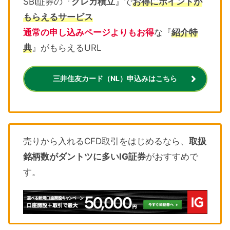
SBI証券の『
クレカ積立
』で
お得にポイントが
もらえるサービス
通常の申し込みページよりもお得
な『
紹介特
典
』がもらえるURL
三井住友カード（NL）申込みはこちら
売りから入れるCFD取引をはじめるなら、
取扱
銘柄数がダントツに多いIG証券
がおすすめで
す。