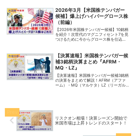
はどれ？この中にテンバガー候補が隠さ
れているかも？！
2026年3月【米国株テンバガー
米国株
候補】爆上げハイパーグロース株
（前編）
【2026年米国株テンバガー候補】10銘柄
を紹介！次世代のマグニフィセント7を見
つけるために今からグロース株を仕込ん
でおこう！あなたが気になっている銘柄
はどれ？この中にテンバガー候補が隠さ
れているかも？！
【決算速報】米国株テンバガー候
市場分析
補3銘柄決算まとめ『AFRM・
MQ・LZ』
【決算速報】米国株テンバガー候補3銘柄
の決算をまとめて解説！AFRM（アファ
ーム）・MQ（マルケタ）LZ（リーガル
ズーム）について売上高、EPSがコンセ
ンサス予想をビーとしているのか？
リスクオン相場！決算シーズン開始で
米国市場は上昇トレンドのスタート！