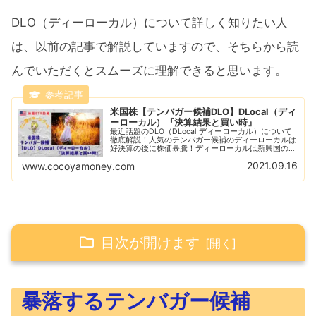
DLO（ディーローカル）について詳しく知りたい人
は、以前の記事で解説していますので、そちらから読
んでいただくとスムーズに理解できると思います。
米国株【テンバガー候補DLO】DLocal（ディ
ーローカル）『決算結果と買い時』
最近話題のDLO（DLocal ディーローカル）について
徹底解説！人気のテンバガー候補のディーローカルは
好決算の後に株価暴騰！ディーローカルは新興国の巨
大マーケットをターゲットに今後も成長が期待でき
2021.09.16
www.cocoyamoney.com
る！DLOの気になる決算結果と買い時はいつ？
目次が開けます
暴落するテンバガー候補DLO（ディーロー
暴落するテンバガー候補
カル）は買いのチャンス？！