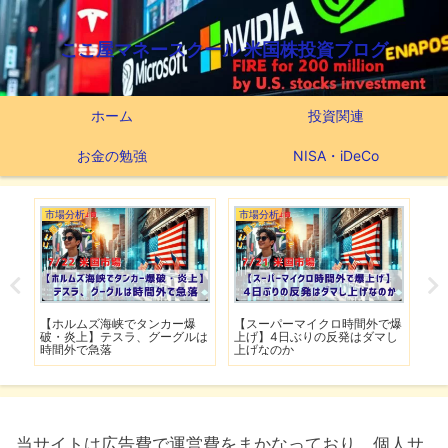
ここ屋マネースクール 米国株投資ブログ
ホーム
投資関連
お金の勉強
NISA・iDeCo
市場分析
市場分析
つ
滅】
【ホルムズ海峡でタンカー爆
【スーパーマイクロ時間外で爆
【
性も
破・炎上】テスラ、グーグルは
上げ】4日ぶりの反発はダマし
つ
時間外で急落
上げなのか
実
当サイトは広告費で運営費をまかなっており、個人サ