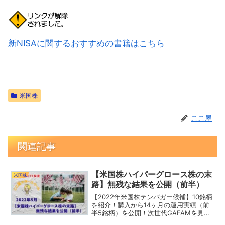
新NISAに関するおすすめの書籍はこちら
米国株
ここ屋
関連記事
【米国株ハイパーグロース株の末
米国株
路】無残な結果を公開（前半）
【2022年米国株テンバガー候補】10銘柄
を紹介！購入から14ヶ月の運用実績（前
半5銘柄）を公開！次世代GAFAMを見つ
けるために今から若い銘柄を仕込んでお