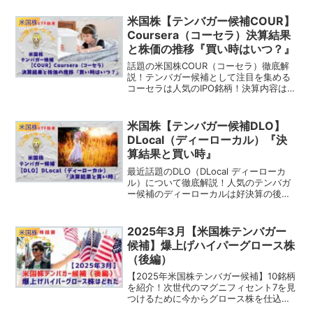
こう！あなたが気になっている銘柄はど
れ？この中にテンバガー候補が隠されて
米国株【テンバガー候補COUR】
米国株
いるかも？！
Coursera（コーセラ）決算結果
と株価の推移『買い時はいつ？』
話題の米国株COUR（コーセラ）徹底解
説！テンバガー候補として注目を集める
コーセラは人気のIPO銘柄！決算内容はコ
ンセンサス予想をビートする結果だが株
価は軟調！COUR（コーセラ）は割安な
今が買い時なのか？
米国株【テンバガー候補DLO】
米国株
DLocal（ディーローカル）『決
算結果と買い時』
最近話題のDLO（DLocal ディーローカ
ル）について徹底解説！人気のテンバガ
ー候補のディーローカルは好決算の後に
株価暴騰！ディーローカルは新興国の巨
大マーケットをターゲットに今後も成長
が期待できる！DLOの気になる決算結果
2025年3月【米国株テンバガー
米国株
と買い時はいつ？
候補】爆上げハイパーグロース株
（後編）
【2025年米国株テンバガー候補】10銘柄
を紹介！次世代のマグニフィセント7を見
つけるために今からグロース株を仕込ん
でおこう！あなたが気になっている銘柄