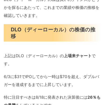
DLO（ディーローカル）の買い時か
かを探るにあたって、これまでの業績や株価の推移を
暴落するテンバガー候補DLO（ディーロー
確認していきます。
カル）は買いのチャンス？！『下落の原因は
DLO（ディーローカル）の株価の推
何？』まとめ
移
上記はDLO（ディーローカル）の
上場来チャート
で
す。
6/3に$31でIPOしてから一時は$70を超え、ダブルバ
ガーを達成するまでに上昇しています。
特に注目すべきは8/18に発表された決算後には
26％も