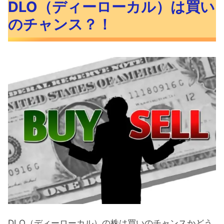
DLO（ディーローカル）は買い
DLO（ディーローカル）の株価の推移
のチャンス？！
DLO（ディーローカル）IPO後はじめの
決算は良好
DLO（ディーローカル）の下落は止ま
らない
DLO（ディーローカル）暴落の原因
は？
DLO（ディーローカル）のロックアッ
プ期間は？
DLO（ディーローカル）は買いのチャ
ンス？！
MACDは下を向いている
DLO（ディーローカル）の株は買いのチャンスかどう