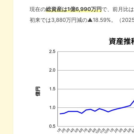
現在の
総資産は1億6,990万円
で、前月比は
初来では3,880万円減の▲18.59%。（20