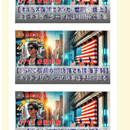
【ホルムズ海峡でタンカー爆破・炎
上】テスラ、グーグルは時間外で急落
【TSMC増益の神決算でも株価下落】
ネットフリックスの決算は予想下回る