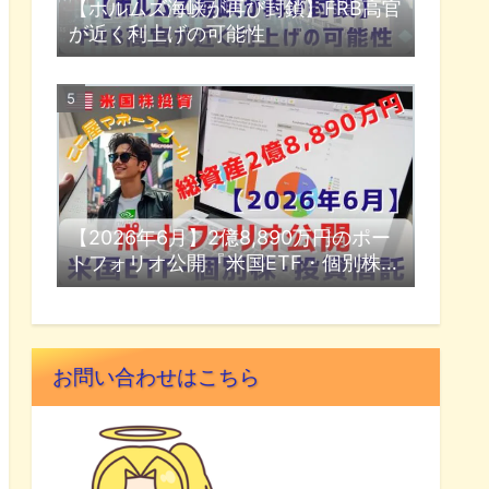
【ホルムズ海峡が再び封鎖】FRB高官
が近く利上げの可能性
【2026年6月】2億8,890万円のポー
トフォリオ公開『米国ETF・個別株・
投資信託』
お問い合わせはこちら