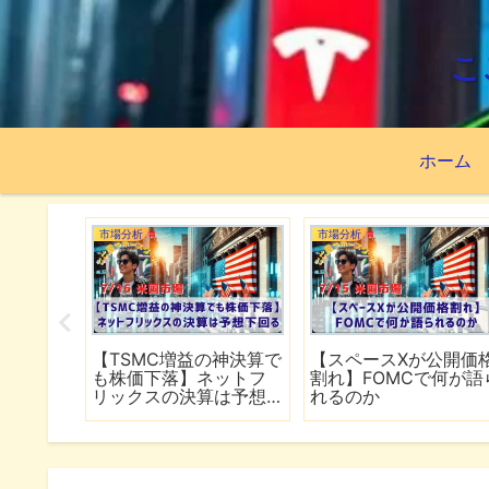
こ
ホーム
市場分析
市場分析
続でイラ
【TSMC増益の神決算で
【スペースXが公開価
は全面
も株価下落】ネットフ
割れ】FOMCで何が語
行
リックスの決算は予想
れるのか
下回る