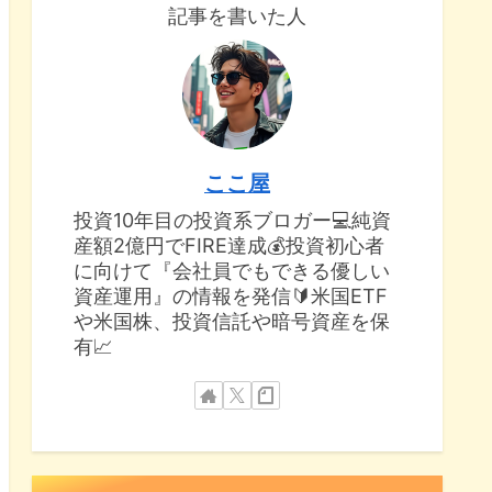
記事を書いた人
ここ屋
投資10年目の投資系ブロガー💻純資
産額2億円でFIRE達成💰投資初心者
に向けて『会社員でもできる優しい
資産運用』の情報を発信🔰米国ETF
や米国株、投資信託や暗号資産を保
有📈