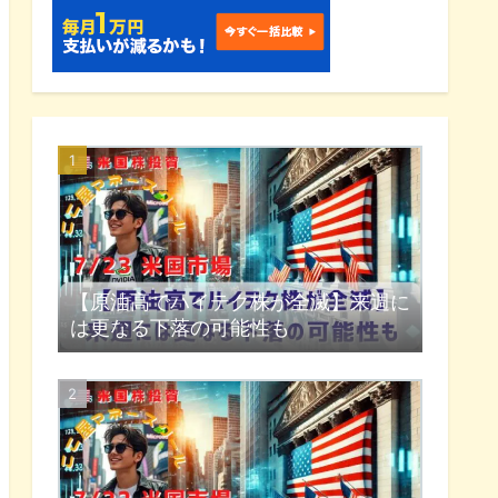
【原油高でハイテク株が全滅】来週に
は更なる下落の可能性も