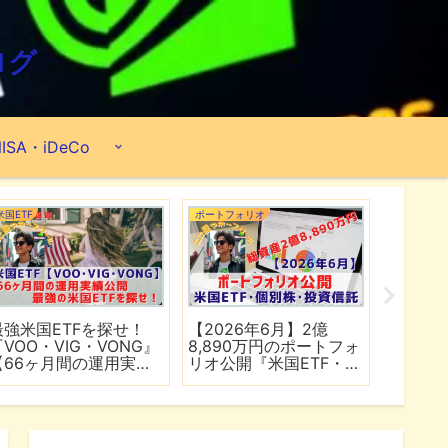
ログ
ISA・iDeCo
米国ETF
ポートフォリオ
市場分析
最強米国ETFを探せ！
【2026年6月】2億
【マイ
『VOO・VIG・VONG』
8,890万円のポートフォ
爆上げ
【66ヶ月間の運用実績
リオ公開『米国ETF・個
マゾン
公開】
別株・投資信託』
れる