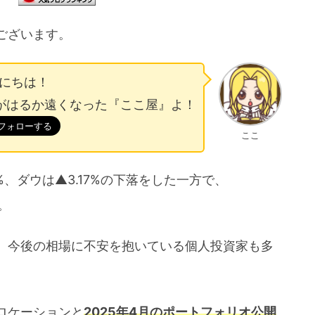
ございます。
にちは！
がはるか遠くなった『ここ屋』よ！
ここ
76%、ダウは▲3.17%の下落をした一方で、
た。
、今後の相場に不安を抱いている個人投資家も多
ロケーションと
2025年4月のポートフォリオ公開