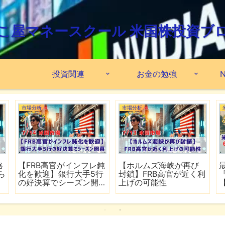
こ屋マネースクール 米国株投資ブ
投資関連
お金の勉強
N
市場分析
市場分析
格
【FRB高官がインフレ鈍
【ホルムズ海峡が再び
ら
化を歓迎】銀行大手5行
封鎖】FRB高官が近く利
の好決算でシーズン開
上げの可能性
幕