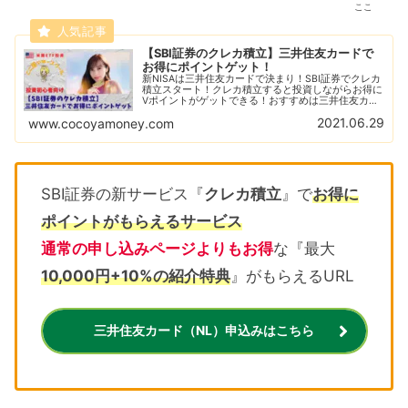
ここ
【SBI証券のクレカ積立】三井住友カードで
お得にポイントゲット！
新NISAは三井住友カードで決まり！SBI証券でクレカ
積立スタート！クレカ積立すると投資しながらお得に
Vポイントがゲットできる！おすすめは三井住友カー
ド（NL）で他にもお得な特典がいっぱい！
2021.06.29
www.cocoyamoney.com
SBI証券の新サービス『
クレカ積立
』で
お得に
ポイントがもらえるサービス
通常の申し込みページよりもお得
な『最大
10,000円+10%の紹介特典
』がもらえるURL
三井住友カード（NL）申込みはこちら