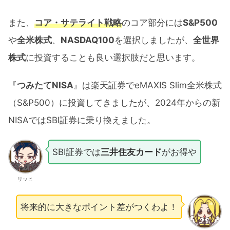
また、
コア・サテライト戦略
のコア部分には
S&P500
や
全米株式
、
NASDAQ100
を選択しましたが、
全世界
株式
に投資することも良い選択肢だと思います。
『
つみたてNISA
』は楽天証券でeMAXIS Slim全米株式
（S&P500）に投資してきましたが、2024年からの新
NISAではSBI証券に乗り換えました。
SBI証券では
三井住友カード
がお得や
リッヒ
将来的に大きなポイント差がつくわよ！