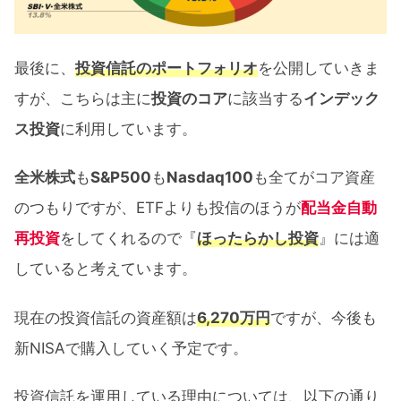
最後に、
投資信託のポートフォリオ
を公開していきま
すが、こちらは主に
投資のコア
に該当する
インデック
ス投資
に利用しています。
全米株式
も
S&P500
も
Nasdaq100
も全てがコア資産
のつもりですが、ETFよりも投信のほうが
配当金自動
再投資
をしてくれるので『
ほったらかし投資
』には適
していると考えています。
現在の投資信託の資産額は
6,270万円
ですが、今後も
新NISAで購入していく予定です。
投資信託を運用している理由については、以下の通り