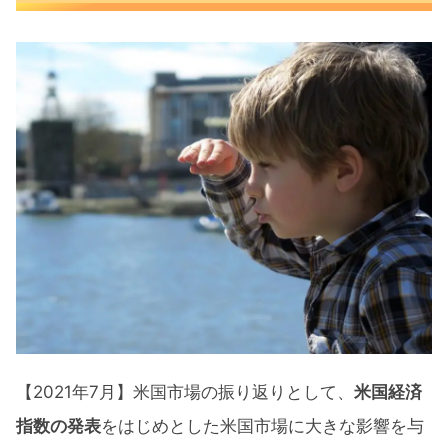
2021年7月米国市場に大きな影響を与
えた出来事
【2021年7月】アメリカ10年債
【2021年7月】米国市場の主要4指数
2021年7月のダウ･ジョーンズ
2021年7月のS&P500
2021年7月のNASDAQ100
2021年7月のRussell2000
【2021年7月】金（ゴールド）
【2021年7月】米国市場の振り返りとして、
米国経済
【2021年7月】仮想通貨（BTC）
指数の発表
をはじめとした米国市場に大きな影響を与
【2021年7月】主要銘柄