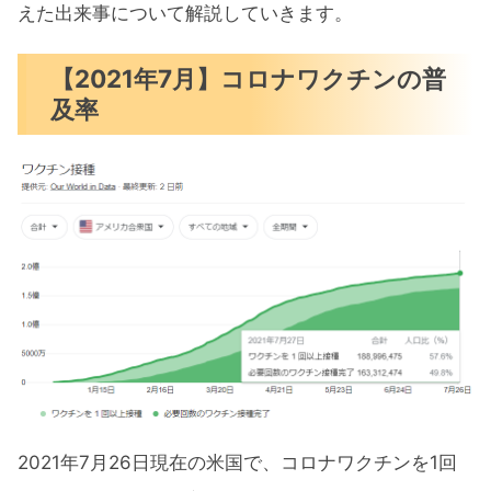
えた出来事について解説していきます。
【2021年7月】GAFAM+TSLAの値動き
【2021年7月】コロナワクチンの普
【2021年7月】その他大きな値動きの
及率
あった銘柄
【2021年7月】米国ETFの値動き
2021年8月注目スケジュール
2021年7月振り返りまとめと今後の予想
2021年7月26日現在の米国で、コロナワクチンを1回