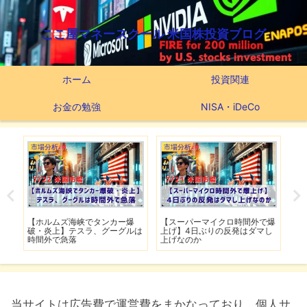
ここ屋マネースクール 米国株投資ブログ
ホーム
投資関連
お金の勉強
NISA・iDeCo
市場分析
市場分析
つ
滅】
【ホルムズ海峡でタンカー爆
【スーパーマイクロ時間外で爆
【
性も
破・炎上】テスラ、グーグルは
上げ】4日ぶりの反発はダマし
つ
時間外で急落
上げなのか
実
当サイトは広告費で運営費をまかなっており、個人サ