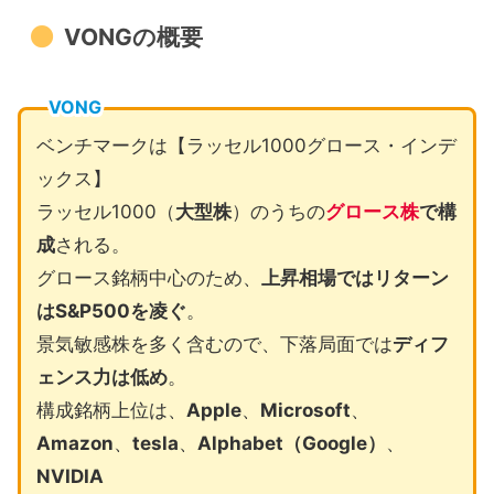
VONGの概要
VONG
ベンチマークは【ラッセル1000グロース・インデ
ックス】
ラッセル1000（
大型株
）のうちの
グロース株
で構
成
される。
グロース銘柄中心のため、
上昇相場ではリターン
はS&P500を凌ぐ
。
景気敏感株を多く含むので、下落局面では
ディフ
ェンス力は低め
。
構成銘柄上位は、
Apple
、
Microsoft
、
Amazon
、
tesla
、
Alphabet（Google）
、
NVIDIA