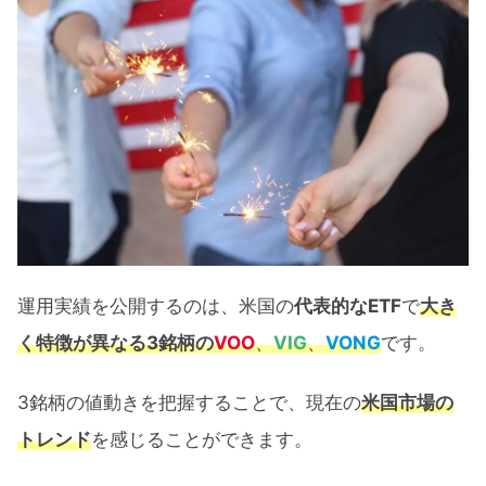
VOO・VIG・VONGの過去リターン
VOO・VIG・VONGの運用実績【57ヶ
月間】
為替によるリターン
VOO・VIG・VONGのリターン推移
VOO･VIG･VONGの値動きに見える米国市
場の展望
運用実績を公開するのは、米国の
代表的なETF
で
大き
VOO･VIG･VONGのチャート比較
く特徴が異なる3銘柄
の
VOO
、
VIG
、
VONG
です。
1ヶ月リターンの推移による今後の米国
市場予想
3銘柄の値動きを把握することで、現在の
米国市場の
トレンド
を感じることができます。
VOO･VIG･VONG 57ヶ月間運用実績公開：
まとめ