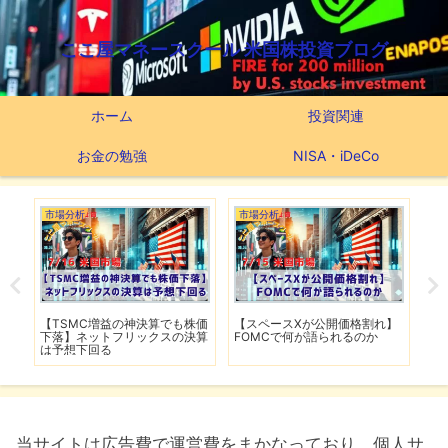
ここ屋マネースクール 米国株投資ブログ
ホーム
投資関連
お金の勉強
NISA・iDeCo
市場分析
市場分析
米
】
【FRB高官がインフレ鈍化を歓
【ホルムズ海峡が再び封鎖】
最
迎】銀行大手5行の好決算でシ
FRB高官が近く利上げの可能性
VI
ーズン開幕
用
当サイトは広告費で運営費をまかなっており、個人サ