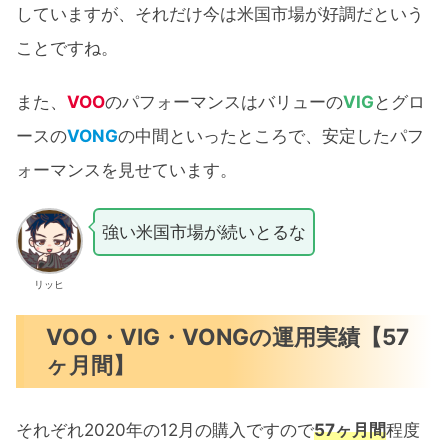
していますが、それだけ今は米国市場が好調だという
ことですね。
また、
VOO
のパフォーマンスはバリューの
VIG
とグロ
ースの
VONG
の中間といったところで、安定したパフ
ォーマンスを見せています。
強い米国市場が続いとるな
リッヒ
VOO・VIG・VONGの運用実績【57
ヶ月間】
それぞれ2020年の12月の購入ですので
57ヶ月間
程度