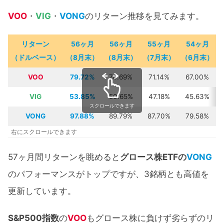
VOO
・
VIG
・
VONG
のリターン推移を見てみます。
リターン
56ヶ月
5
6
ヶ月
55ヶ月
5
4
ヶ月
（ドルベース）
（8月末）
（8月末）
（7月末）
（6月末）
VOO
79.72%
74.69%
71.14%
67.00%
VIG
53.85%
50.65%
47.18%
45.63%
スクロールできます
VONG
97.88%
89.79%
87.70%
79.58%
右にスクロールできます
57ヶ月間リターンを眺めると
グロース株ETFの
VONG
のパフォーマンスがトップですが、3銘柄とも高値を
更新しています。
S&P500指数
の
VOO
もグロース株に負けず劣らずのリ