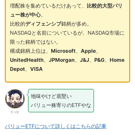
増配株を集めているだけあって、
比較的大型バリ
ュー株が中心
。
比較的
ディフェンシブ
銘柄が多め。
NASDAQと名前についているが、NASDAQ市場に
限った銘柄ではない。
構成銘柄上位は、
Microsoft
、
Apple
、
UnitedHealth
、
JPMorgan
、
J&J
、
P&G
、
Home
Depot
、
VISA
地味やけど底堅い
バリュー株寄りのETFやな
リッヒ
バリューETFについて詳しくはこちらの記事