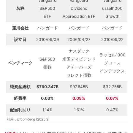
Vanguard
Vanguard
Vanguard
名称
S&P500
Dividend
ussell1000
ETF
Appreciation ETF
Growth
運用会社
バンガード
バンガード
バンガード
設立日
2010/09/09
2006/04/27
2010/09/22
ナスダック
ラッセル1000
S&P500
米国ディビデンド
ベンチマーク
グロース
指数
アチーバーズ
インデックス
セレクト指数
純資産総額
$760.347B
$97.645B
$32.755B
経費率
0.03%
0.05%
0.07%
配当利回り
1.14%
1.61%
0.47%
引用：
Bloomberg
(2025.9)