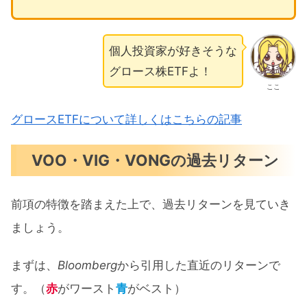
個人投資家が好きそうな
グロース株ETFよ！
ここ
グロースETFについて詳しくはこちらの記事
VOO・VIG・VONGの過去リターン
前項の特徴を踏まえた上で、過去リターンを見ていき
ましょう。
まずは、
Bloomberg
から引用した直近のリターンで
す。（
赤
がワースト
青
がベスト）