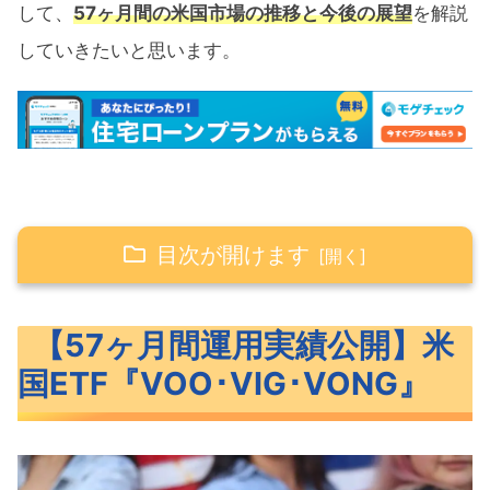
して、
57ヶ月間の米国市場の推移と今後の展望
を解説
していきたいと思います。
目次が開けます
【57ヶ月間運用実績公開】米国ETF『VOO･
【57ヶ月間運用実績公開】米
VIG･VONG』
国ETF『VOO･VIG･VONG』
米国ETF『VOO･VIG･VONG』の概要
VOO･VIG･VONGのベンチマークと特
徴