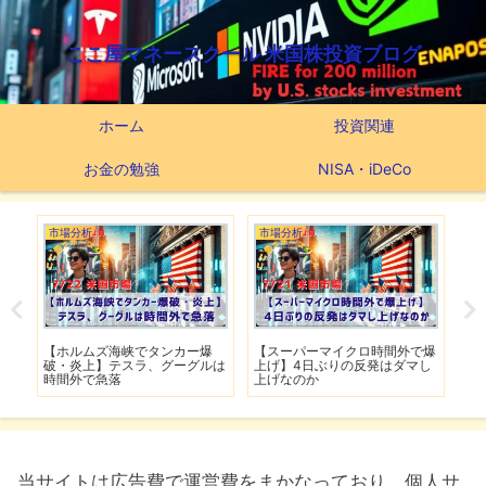
ここ屋マネースクール 米国株投資ブログ
ホーム
投資関連
お金の勉強
NISA・iDeCo
市場分析
市場分析
つ
滅】
【ホルムズ海峡でタンカー爆
【スーパーマイクロ時間外で爆
【
性も
破・炎上】テスラ、グーグルは
上げ】4日ぶりの反発はダマし
つ
時間外で急落
上げなのか
実
当サイトは広告費で運営費をまかなっており、個人サ