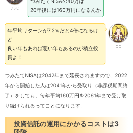
つみたてNISAの40万は
リッヒ
20年後には160万円になるんか
年平均リターンが7.2％だと4倍になるけ
ど
ここ
良い年もあれば悪い年もあるのが積立投
資よ！
つみたてNISAは2042年まで延長されますので、2022
年から開始した人は2041年から受取り（非課税期間終
了）をしても、毎年平均160万円を2061年まで受け取
り続けられるってことになります。
投資信託の運用にかかるコストは3
段階