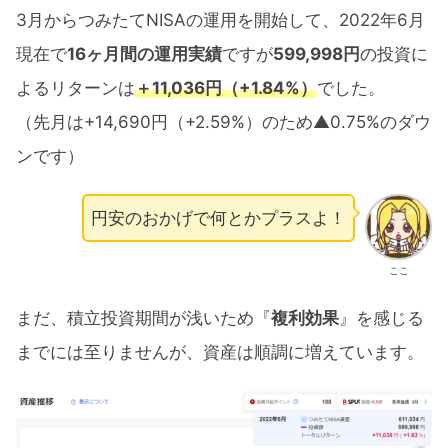
3月からつみたてNISAの運用を開始して、2022年6月
現在で
16ヶ月間の運用実績
ですが
599,998円
の投資に
よるリターンは
＋11,036円（+1.84%）
でした。
（先月は+14,690円（+2.59%）のため▲0.75%のダウ
ンです）
円安のおかげで何とかプラスよ！
ここ
まだ、積立投資期間が浅いため『
複利効果
』を感じる
までには至りませんが、資産は順調に増えています。