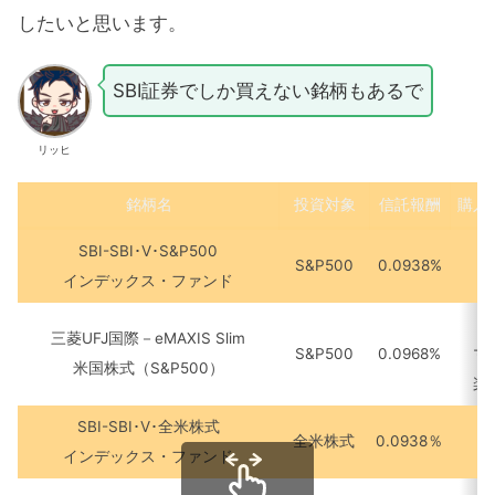
したいと思います。
SBI証券でしか買えない銘柄もあるで
リッヒ
銘柄名
投資対象
信託報酬
購入
SBI-SBI･V･S&P500
S&P500
0.0938%
インデックス・ファンド
三菱UFJ国際－eMAXIS Slim
S&P500
0.0968%
マ
米国株式（S&P500）
楽
SBI-SBI･V･全米株式
全米株式
0.0938％
インデックス・ファンド