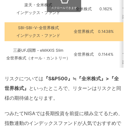
楽天・全米株式
スクロールできます
全米株式
0.162%
マ
インデックス・ファンド
楽
SBI-SBI･V･全世界株式
全世界株式
0.1438%
インデックス・ファンド
三菱UFJ国際－eMAXIS Slim
全世界株式
0.1144%
マ
全世界株式（オール・カントリー）
楽
リスクについては
『S&P500』≒『全米株式』>『全
世界株式』
といったところで、リターンはリスクと同
様の期待値となります。
つみたてNISAでは長期投資を前提に積み立てるため、
指数連動のインデックスファンドが人気でおすすめで