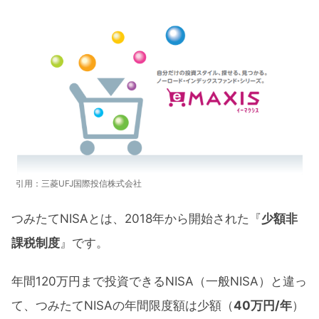
16ヶ月運用実績公開
つみたてNISAは途中でやめちゃダメ？
年平均7％を20年間続けたらどうなる？
S&P500過去20年のリターンは？
投資信託の運用にかかるコストは3段階
つみたてNISA人気銘柄ランキング
つみたてNISAにおすすめな銘柄
引用：三菱UFJ国際投信株式会社
今からつみたてNISAをはじめるなら
つみたてNISAとは、2018年から開始された『
少額非
SBI証券がお得
課税制度
』です。
つみたてNISA運用実績16ヶ月【eMAXIS
Slim全米株式】まとめ
年間120万円まで投資できるNISA（一般NISA）と違っ
て、つみたてNISAの年間限度額は少額（
40万円/年
）