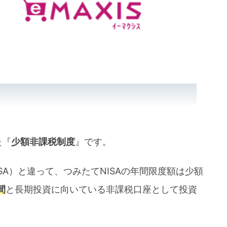
ならSBI証券がお得
XIS Slim全米株式】まとめ
た『
少額非課税制度
』です。
ISA）と違って、つみたてNISAの年間限度額は少額
間
と長期投資に向いている非課税口座として投資