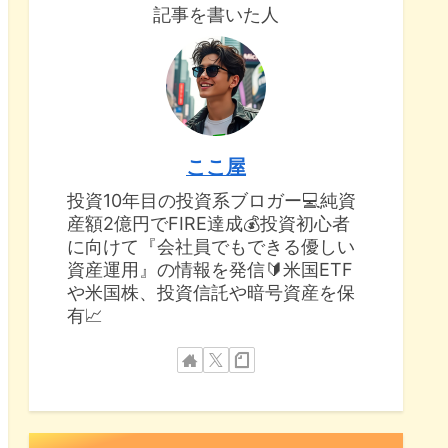
記事を書いた人
ここ屋
投資10年目の投資系ブロガー💻純資
産額2億円でFIRE達成💰投資初心者
に向けて『会社員でもできる優しい
資産運用』の情報を発信🔰米国ETF
や米国株、投資信託や暗号資産を保
有📈