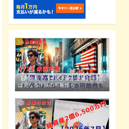
【原油高でハイテク株が全滅】来週に
は更なる下落の可能性も