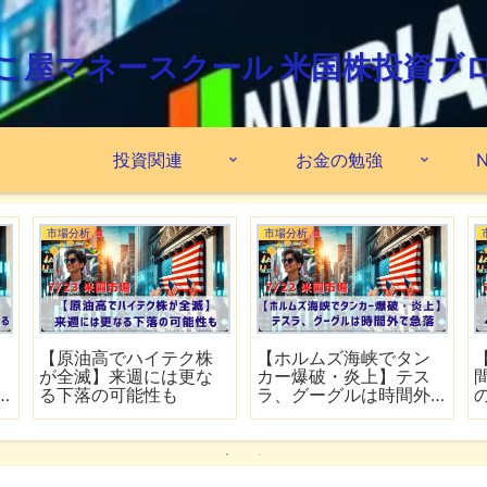
こ屋マネースクール 米国株投資ブ
投資関連
お金の勉強
N
市場分析
市場分析
で
【FRB高官がインフレ鈍
【ホルムズ海峡が再び
化を歓迎】銀行大手5行
封鎖】FRB高官が近く利
の好決算でシーズン開
上げの可能性
幕