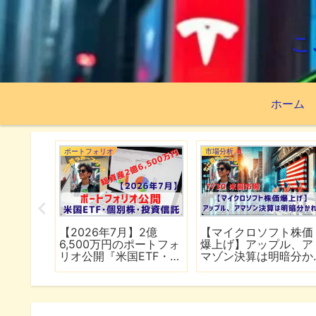
こ
ホーム
市場分析
市場分析
資先はこ
【米軍が7夜連続でイラ
【TSMC増益の神決算
ISA63
ン攻撃】イランは全面
も株価下落】ネットフ
績
的攻勢作戦に移行
リックスの決算は予想
下回る