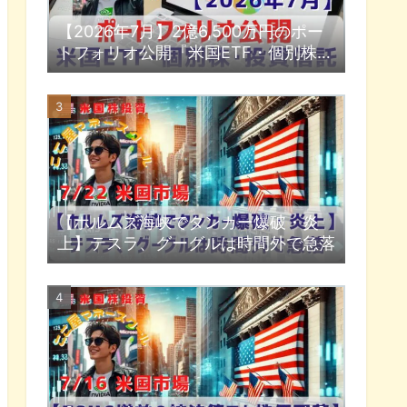
【2026年7月】2億6,500万円のポー
トフォリオ公開『米国ETF・個別株・
投資信託』
【ホルムズ海峡でタンカー爆破・炎
上】テスラ、グーグルは時間外で急落