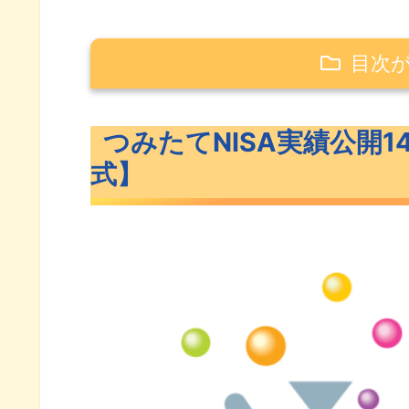
目次
つみたてNISA実績公開14ヶ月【eMAX
つみたてNISA実績公開14
eMAXIS Slim全米株式（S&P50
式】
14ヶ月運用実績公開
つみたてNISAは下落相場でも
年平均7％を20年間続けたらど
S&P500過去20年のリターンは
投資信託の運用にかかるコスト
つみたてNISA人気銘柄ランキング