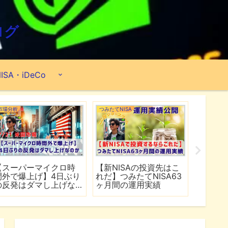
ログ
ISA・iDeCo
米国ETF
ポートフォリオ
ポートフォ
最強米国ETFを探せ！
【2026年6月】2億
【202
『VOO・VIG・VONG』
8,890万円のポートフォ
6,50
【66ヶ月間の運用実績
リオ公開『米国ETF・個
リオ公開
公開】
別株・投資信託』
別株・