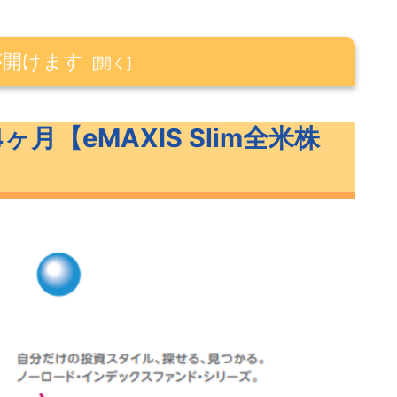
が開けます
IS Slim全米株式】
ヶ月【eMAXIS Slim全米株
0）
やるべき？
うなる？
？
は3段階