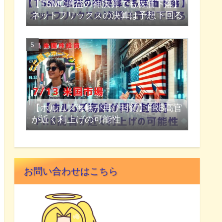
【TSMC増益の神決算でも株価下落】
ネットフリックスの決算は予想下回る
【ホルムズ海峡が再び封鎖】FRB高官
が近く利上げの可能性
お問い合わせはこちら