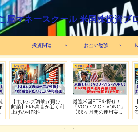
こ屋マネースクール 米国株投資ブ
投資関連
お金の勉強
N
市場分析
米国ETF
鈍
【ホルムズ海峡が再び
最強米国ETFを探せ！
行
封鎖】FRB高官が近く利
『VOO・VIG・VONG』
上げの可能性
【66ヶ月間の運用実績
公開】