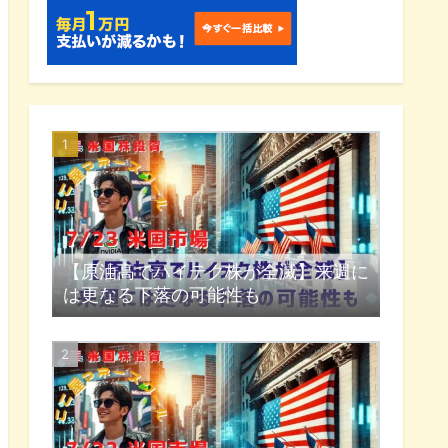
【原油高でハイテク株が全滅】来週に
は更なる下落の可能性も