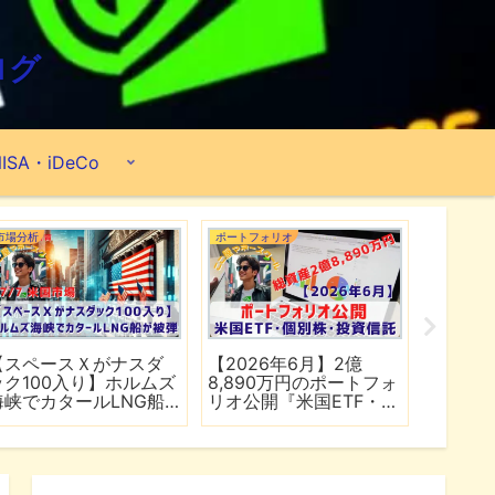
ログ
ISA・iDeCo
市場分析
ポートフォリオ
市場分析
【スペースＸがナスダ
【2026年6月】2億
【マイ
ック100入り】ホルムズ
8,890万円のポートフォ
爆上げ
海峡でカタールLNG船
リオ公開『米国ETF・個
マゾン
が被弾
別株・投資信託』
れる