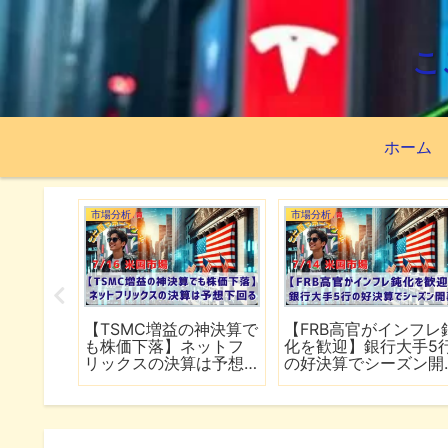
こ
ホーム
市場分析
市場分析
続でイラ
【TSMC増益の神決算で
【FRB高官がインフレ
は全面
も株価下落】ネットフ
化を歓迎】銀行大手5
行
リックスの決算は予想
の好決算でシーズン開
下回る
幕