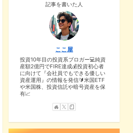
記事を書いた人
ここ屋
投資10年目の投資系ブロガー💻純資
産額2億円でFIRE達成💰投資初心者
に向けて『会社員でもできる優しい
資産運用』の情報を発信🔰米国ETF
や米国株、投資信託や暗号資産を保
有📈