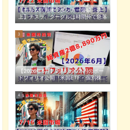
【ホルムズ海峡でタンカー爆破・炎
上】テスラ、グーグルは時間外で急落
【2026年6月】2億8,890万円のポー
トフォリオ公開『米国ETF・個別株・
投資信託』