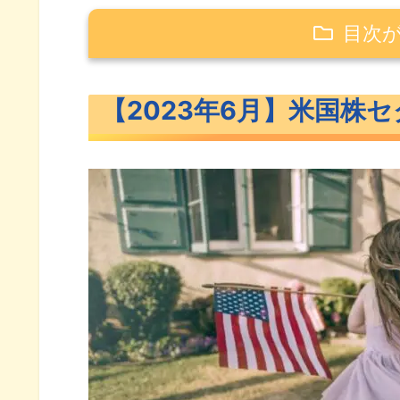
目次
【2023年6月】米国株セクター別
【2023年6月】米国株
【1ヶ月（6月）】セクター別パ
【3ヶ月（4月～6月）】セクタ
【年初来】セクター別パフォー
【1年】セクター別パフォーマン
おすすめのセクターETF11銘柄とチ
おすすめのセクターETF11銘柄
セクターETF比較チャート
米国株6月のセクター別パフォーマン