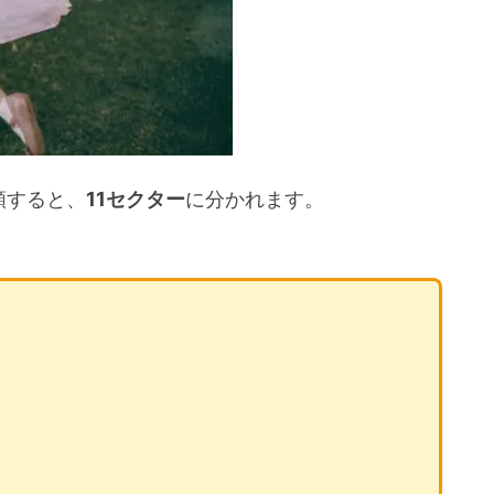
類すると、
11セクター
に分かれます。