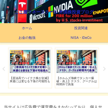
ここ屋マネースクール 米国株投資ブログ
ホーム
投資関連
お金の勉強
NISA・iDeCo
市場分析
市場分析
市
げ】
【原油高でハイテク株が全滅】
【ホルムズ海峡でタンカー爆
【
明暗
来週には更なる下落の可能性も
破・炎上】テスラ、グーグルは
上
時間外で急落
上
当サイトは広告費で運営費をまかなっており、個人サ