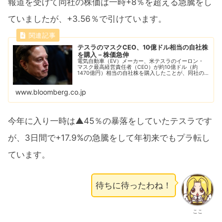
報道を受けて同社の株価は一時+8％を超える急騰をし
ていましたが、+3.56％で引けています。
テスラのマスクCEO、10億ドル相当の自社株
を購入－株価急伸
電気自動車（EV）メーカー、米テスラのイーロン・
マスク最高経営責任者（CEO）が約10億ドル（約
1470億円）相当の自社株を購入したことが、同社の
米証券取引委員会（SEC）への届け出文書で、15日明
らかになった。
www.bloomberg.co.jp
今年に入り一時は▲45％の暴落をしていたテスラです
が、3日間で+17.9%の急騰をして年初来でもプラ転し
ています。
待ちに待ったわね！
ここ