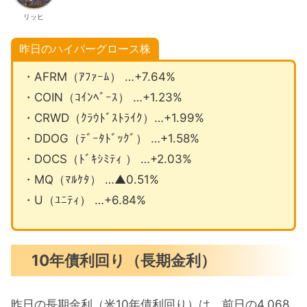
リッヒ
昨日のハイパーグロース株
・AFRM（ｱﾌｧｰﾑ） …+7.64%
・COIN（ｺｲﾝﾍﾞｰｽ） …+1.23%
・CRWD（ｸﾗｳﾄﾞｽﾄﾗｲｸ）…+1.99%
・DDOG（ﾃﾞｰﾀﾄﾞｯｸﾞ） …+1.58%
・DOCS（ﾄﾞｷｼﾐﾃｨ ） …+2.03%
・MQ（ﾏﾙｹﾀ） …▲0.51%
・U（ﾕﾆﾃｨ） …+6.84%
10年債利回り（長期金利）
昨日の長期金利（米10年債利回り）は、前日の4.068