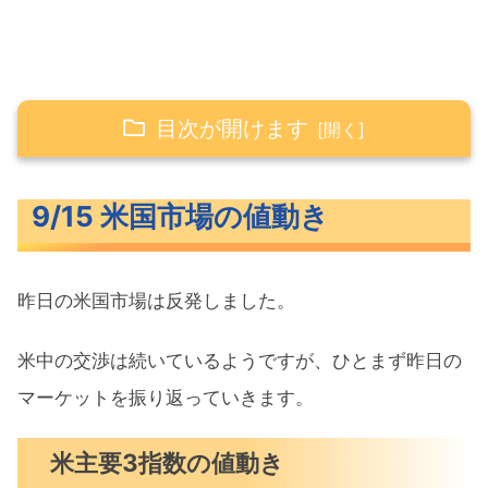
目次が開けます
9/15 米国市場の値動き
9/15 米国市場の値動き
米主要3指数の値動き
10年債利回り（長期金利）
昨日の米国市場は反発しました。
S&P500ヒートマップ
セクター別パフォーマンス
米中の交渉は続いているようですが、ひとまず昨日の
S&P500チャート分析
マーケットを振り返っていきます。
米国市場のトピックス
米主要3指数の値動き
マスク氏がテスラを10億ドルの自社株