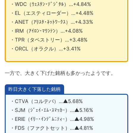
・WDC（ｳｪｽﾀﾝ･ﾃﾞｼﾞﾀﾙ）…+4.84%
・EL（エスティローダー）…+4.48%
・ANET（ｱﾘｽﾀ･ﾈｯﾄﾜｰｸｽ）…+4.33%
・IRM（ｱｲﾛﾝ･ﾏｳﾝﾃﾝ）…+4.08%
・TPR（タペストリー）…+3.48%
・ORCL（オラクル）…+3.41%
一方で、大きく下げた銘柄も多かったようです。
昨日大きく下落した銘柄
・CTVA（コルテバ）…▲5.68%
・SJM（ｼﾞｪｲ･ｴﾑ･ｽﾏｯｶｰ）…▲5.16%
・ERIE（ｲﾘｰ･ｲﾝﾃﾞﾑﾆﾃｨｰ）…▲4.98%
・FDS（ファクトセット）…▲4.81%