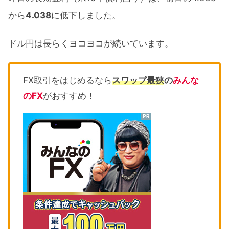
から
4.038
に低下しました。
ドル円は長らくヨコヨコが続いています。
FX取引をはじめるなら
スワップ最狭
の
みんな
のFX
がおすすめ！