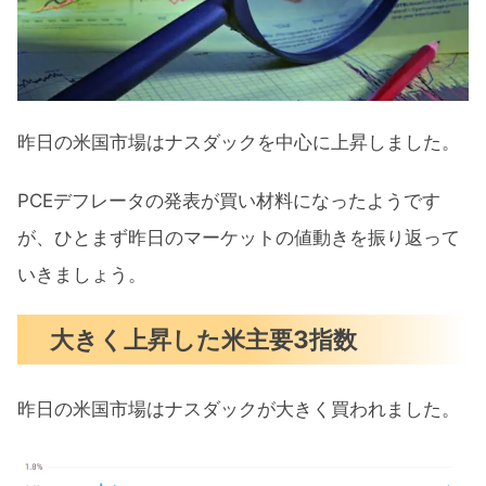
期待インフレ更なる低下示すミシガン
大指数
アップル史上初の3兆ドルに到達
昨日の米国市場はナスダックを中心に上昇しました。
7月の注目イベントについて
PCEデフレータの発表が買い材料になったようです
まとめ
が、ひとまず昨日のマーケットの値動きを振り返って
いきましょう。
大きく上昇した米主要3指数
昨日の米国市場はナスダックが大きく買われました。