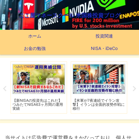
ここ屋マネースクール 米国株投資ブログ
ホーム
投資関連
お金の勉強
NISA・iDeCo
市場分析
市場分析
市
【TSMC増益の神決算でも株価
【FRB高官がインフレ鈍化を歓
【
戦に
下落】ネットフリックスの決算
迎】銀行大手5行の好決算でシ
F
は予想下回る
ーズン開幕
当サイトは広告費で運営費をまかなっており、個人サ