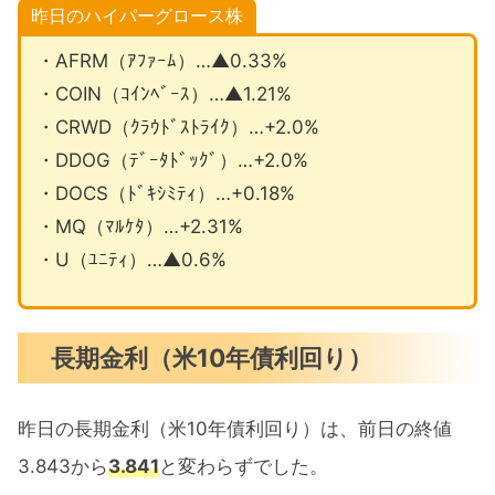
昨日のハイパーグロース株
・AFRM（ｱﾌｧｰﾑ）…▲0.33%
・COIN（ｺｲﾝﾍﾞｰｽ）…▲1.21%
・CRWD（ｸﾗｳﾄﾞｽﾄﾗｲｸ）…+2.0%
・DDOG（ﾃﾞｰﾀﾄﾞｯｸﾞ）…+2.0%
・DOCS（ﾄﾞｷｼﾐﾃｨ）…+0.18%
・MQ（ﾏﾙｹﾀ）…+2.31%
・U（ﾕﾆﾃｨ）…▲0.6%
長期金利（米10年債利回り）
昨日の長期金利（米10年債利回り）は、前日の終値
3.843から
3.841
と変わらずでした。