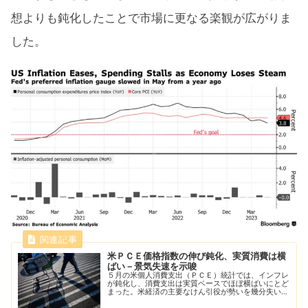
想よりも鈍化したことで市場に更なる楽観が広がりま
した。
米ＰＣＥ価格指数の伸び鈍化、実質消費は横
ばい－景気失速を示唆
５月の米個人消費支出（ＰＣＥ）統計では、インフレ
が鈍化し、消費支出は実質ベースでほぼ横ばいにとど
まった。米経済の主要なけん引役が勢いを幾分失い始
めたことが示唆された。