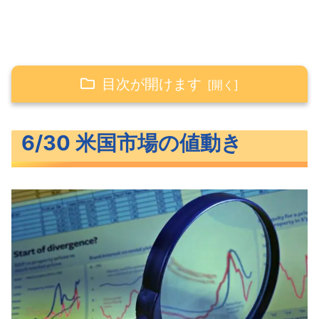
目次が開けます
6/30 米国市場の値動き
6/30 米国市場の値動き
大きく上昇した米主要3指数
長期金利（米10年債利回り）
S&P500ヒートマップ
セクター別パフォーマンス
大きく上昇したS&P500
米国市場のトピックス
インフレ鈍化示すPCEデフレータ