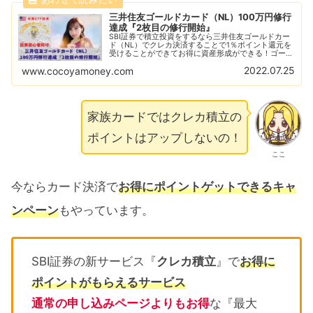
三井住友ゴールドカード（NL）100万円修行
達成『2枚目の修行開始』
SBI証券で積立投資をするなら三井住友ゴールドカー
ド（NL）でクレカ決済することで1％ポイント還元を
受けることができてお得に資産形成ができる！ゴール
ドカードの年会費を永年無料にすることができる
2022.07.25
www.cocoyamoney.com
『100万円修業』は2枚目もやるべきか？
家族カードではクレカ積立の
ポイントはアップしないの！
ここ
今ならカード決済で
お得にポイントゲットできるキャ
ンペーン
もやっています。
SBI証券の新サービス『
クレカ積立
』で
お得に
ポイントがもらえるサービス
通常の申し込みページよりもお得
な『最大