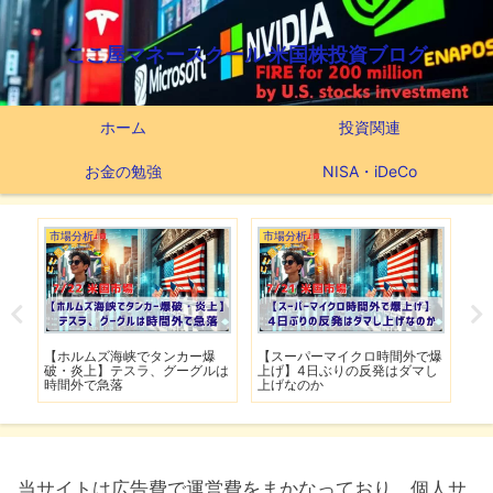
ここ屋マネースクール 米国株投資ブログ
ホーム
投資関連
お金の勉強
NISA・iDeCo
市場分析
市場分析
つ
滅】
【ホルムズ海峡でタンカー爆
【スーパーマイクロ時間外で爆
【
性も
破・炎上】テスラ、グーグルは
上げ】4日ぶりの反発はダマし
つ
時間外で急落
上げなのか
実
当サイトは広告費で運営費をまかなっており、個人サ