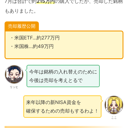
7月は合計で約
215万円
の購入でしたが、売却した銘柄
新NISAのための種銭を確保する
もありました。
2024年7月売買銘柄公開まとめ
売却履歴公開
・米国ETF…約277万円
・米国株…約49万円
今年は銘柄の入れ替えのために
今後は売却を考えとるで
リッヒ
来年以降の新NISA資金を
確保するための売却もするわよ！
ここ