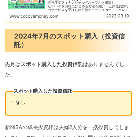
三井住友フィナンシャルグループから爆誕し
た”Olive”をお得にはじめる方法を紹介！三井住友銀行
のサービスを受けられる他キャッシュカード、クレジ
ットカード、デビッドカード、ポイントカードの4種
2023.03.19
www.cocoyamoney.com
類の特性を持つ『Oliveフレキシブルペイ』をゲット
しよう！
2024年7月のスポット購入（投資信
託）
先月は
スポット購入した投資信託
はありませんでし
た。
スポット購入した投資信託
・なし
新NISAの成長投資枠は夫婦2人分を一括投資してしま