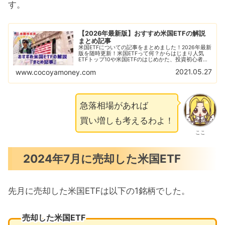
す。
【2026年最新版】おすすめ米国ETFの解説
まとめ記事
米国ETFについての記事をまとめました！2026年最新
版を随時更新！米国ETFって何？からはじまり人気
ETFトップ10や米国ETFのはじめかた、投資初心者に
ありがちな失敗例なども解説！おすすめの米国ETFの
2021.05.27
www.cocoyamoney.com
比較解説も随時更新！
急落相場があれば
買い増しも考えるわよ！
ここ
2024年7月に売却した米国ETF
先月に売却した米国ETFは以下の1銘柄でした。
売却した米国ETF