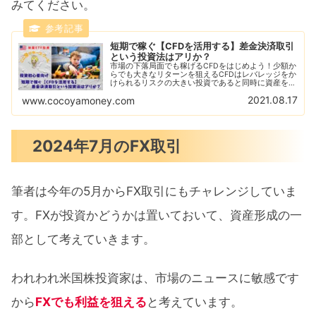
みてください。
短期で稼ぐ【CFDを活用する】差金決済取引
という投資法はアリか？
市場の下落局面でも稼げるCFDをはじめよう！少額か
らでも大きなリターンを狙えるCFDはレバレッジをか
けられるリスクの大きい投資であると同時に資産を急
増させることができる！CFDをはじめるならGMOク
2021.08.17
www.cocoyamoney.com
リック証券がおすすめ！デモ取引で練習しよう！
2024年7月のFX取引
筆者は今年の5月からFX取引にもチャレンジしていま
す。FXが投資かどうかは置いておいて、資産形成の一
部として考えていきます。
われわれ米国株投資家は、市場のニュースに敏感です
から
FXでも利益を狙える
と考えています。