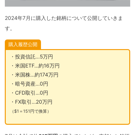
2024年7月に購入した米国株
2024年7月に売却した米国株
2024年7月に購入した銘柄について公開していきま
2024年7月暗号資産の購入履歴
す。
2024年7月のCFD投資
購入履歴公開
2024年7月のFX取引
・投資信託…5万円
購入・売却の理由
・米国ETF…約16万円
購入理由
・米国株…約174万円
・暗号資産…0円
売却理由
・CFD取引…0円
2024年の投資方針『新NISAを軸に長期投
・FX取引…20万円
資へ』
（$1＝151円で換算）
2024年からは新NISAに集中
最短で非課税枠に投資する