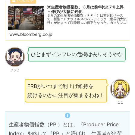
米生産者物価指数、３月は前年比2.7％上昇
－伸びが大幅に鈍化
３月の米生産者物価指数（ＰＰＩ）は前月比ベース
で、新型コロナウイルスのパンデミック（世界的大流
行）が始まって以降最大の低下となった。ガソリン価
格が下落し、インフレ圧力緩和に寄与した。
www.bloomberg.co.jp
ひとまずインフレの危機は去りそうやな
リッヒ
FRBがいつまで利上げ維持を
続けるのかに注目が集まるわね！
ここ
生産者物価指数（PPI）とは、『Producer Price
Index』を略して『PPI』と呼ばれ、生産者が出荷