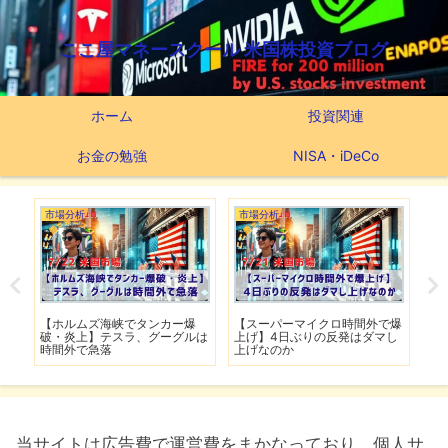
ここ屋マネースクール 米国株投資ブログ
ホーム
投資関連
お金の勉強
NISA・iDeCo
市場分析
市場分析
つ
滅】
【ホルムズ海峡でタンカー爆
【スーパーマイクロ時間外で爆
【
性も
破・炎上】テスラ、グーグルは
上げ】4日ぶりの反発はダマし
つ
時間外で急落
上げなのか
実
当サイトは広告費で運営費をまかなっており、個人サ