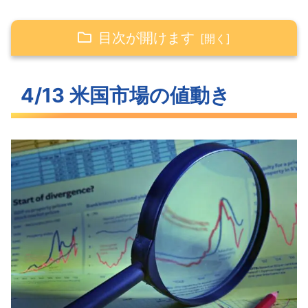
目次が開けます
4/13 米国市場の値動き
4/13 米国市場の値動き
大きく上昇した米主要3指数
反発した長期金利
S&P500ヒートマップ
セクター別パフォーマンス
上抜けしたS&P500
米国市場のトピックス
予想以上に低下した生産者物価指数
（PPI）