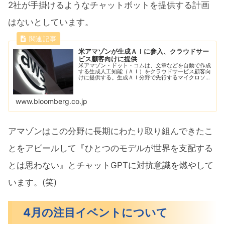
2社が手掛けるようなチャットボットを提供する計画
はないとしています。
米アマゾンが生成ＡＩに参入、クラウドサー
ビス顧客向けに提供
米アマゾン・ドット・コムは、文章などを自動で作成
する生成人工知能（ＡＩ）をクラウドサービス顧客向
けに提供する。生成ＡＩ分野で先行するマイクロソフ
トやグーグルに対抗する。
www.bloomberg.co.jp
アマゾンはこの分野に長期にわたり取り組んできたこ
とをアピールして『ひとつのモデルが世界を支配する
とは思わない』とチャットGPTに対抗意識を燃やして
います。(笑)
4月の注目イベントについて