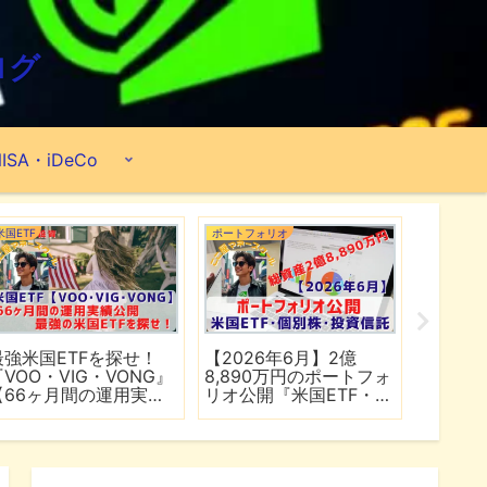
ログ
ISA・iDeCo
米国ETF
ポートフォリオ
市場分析
最強米国ETFを探せ！
【2026年6月】2億
【マイ
『VOO・VIG・VONG』
8,890万円のポートフォ
爆上げ
【66ヶ月間の運用実績
リオ公開『米国ETF・個
マゾン
公開】
別株・投資信託』
れる