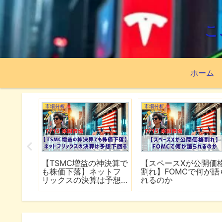
こ
ホーム
市場分析
市場分析
続でイラ
【TSMC増益の神決算で
【スペースXが公開価
は全面
も株価下落】ネットフ
割れ】FOMCで何が語
行
リックスの決算は予想
れるのか
下回る