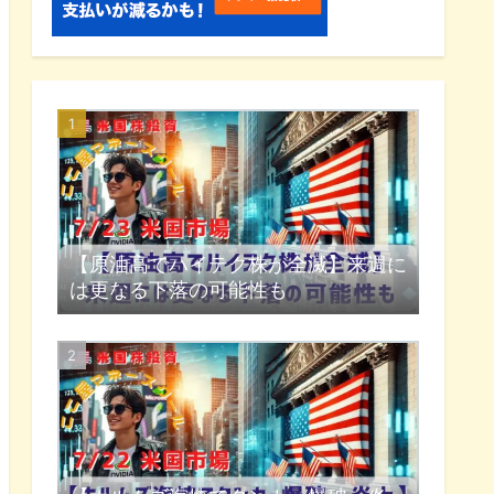
【原油高でハイテク株が全滅】来週に
は更なる下落の可能性も