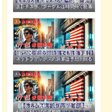
【ホルムズ海峡でタンカー爆破・炎
上】テスラ、グーグルは時間外で急落
【TSMC増益の神決算でも株価下落】
ネットフリックスの決算は予想下回る
【ホルムズ海峡が再び封鎖】FRB高官
が近く利上げの可能性