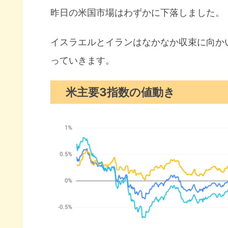
10年債利回り（長期金利）
昨日の米国市場はわずかに下落しました。
S&P500ヒートマップ
セクター別パフォーマンス
イスラエルとイランはなかなか収束に向か
っていきます。
S&P500チャート分析
米国市場のトピックス
米主要3指数の値動き
トランプ大統領イランとの交渉
トランプ政権が半導体対中規制
ウォラー理事7月利下げの可能
6月の注目イベントについて
まとめ