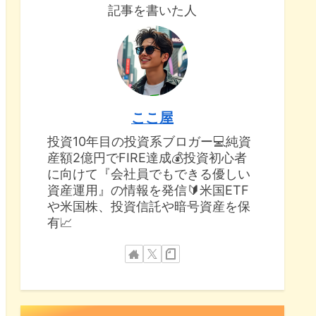
記事を書いた人
ここ屋
投資10年目の投資系ブロガー💻純資
産額2億円でFIRE達成💰投資初心者
に向けて『会社員でもできる優しい
資産運用』の情報を発信🔰米国ETF
や米国株、投資信託や暗号資産を保
有📈