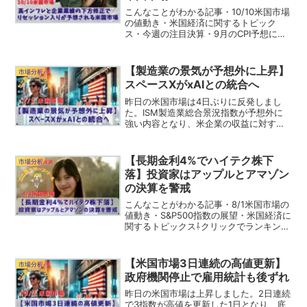
こんなことがわかる記事・10/10米国市場
の値動き・米国経済に関するトピック
ス・今週の注目決算・9月のCPI予想につ
いて⇩クリックでランキングの応援をして
ください。（応援してくれるみなさん、
いつもありがとうございます。）こここ
【製造業の景気が予想外に上昇】
市場分析
んにちは！ドル...
スペースXがxAIとの統合へ
昨日の米国市場は4日ぶりに反発しまし
た。ISM製造業総合景況指数が予想外に
強い内容となり、米企業の収益に対する
楽観的な見方が広がったようです。一方
で、決算シーズン真っ盛りのため、個別
株は激しい動きをしています。それでは
【長期金利4%でハイテク株下
市場分析
昨日の米国市場を振り返...
落】投資家はアップルとアマゾン
の決算を警戒
こんなことがわかる記事・8/1米国市場の
値動き・S&P500指数の展望・米国経済に
関するトピックス⇩クリックでランキング
の応援をしてください。（応援してくれ
るみなさん、いつもありがとうございま
す。）ここTwitterのフォローもよろしく
【米国市場3日連続の高値更新】
市場分析
よ！...
政府機関停止で雇用統計も後ずれ
昨日の米国市場は上昇しました。2日連続
で3指数が高値を更新した1日となり、底