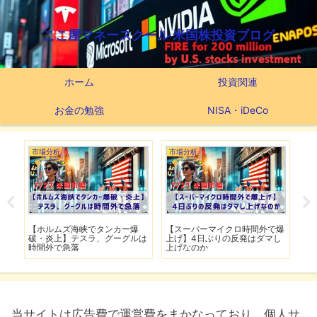
ここ屋マネースクール 米国株投資ブログ
ホーム
投資関連
お金の勉強
NISA・iDeCo
市場分析
市場分析
つ
滅】
【ホルムズ海峡でタンカー爆
【スーパーマイクロ時間外で爆
【
性も
破・炎上】テスラ、グーグルは
上げ】4日ぶりの反発はダマし
つ
時間外で急落
上げなのか
実
当サイトは広告費で運営費をまかなっており、個人サ