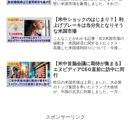
堅い米国市場を象徴しました。それでは
昨日の米国市場を振り返っていきましょ
う。リッヒ記事後半では重要な経済ニュ
ースや今後のS&P500について解説するで
【米中ショックのはじまり？】利
市場分析
クリックでラン...
上げブレーキは当分先となりそう
な米国市場
こんなことがわかる記事・8/2米国市場の
値動き・米国経済に関するトピックス・
高騰した米国債利回りについて・今後の
注目決算について⇩クリックでランキング
の応援をしてください。（応援してくれ
るみなさん、いつもありがとうございま
【米中首脳会議に期待が集まる】
市場分析
す。）こここんにち...
エヌビディアCEO直前に訪中に同
行
昨日の米国市場は上昇しました。大企業
のトップ集団を率いたトランプ大統領
が、中国の北京に到着しました。一方
で、生産者物価指数（PPI）が発表されま
したが、エネルギーの高騰によってイン
フレ圧力が高まっています。それでは昨
日の米国市場を振り返って...
スポンサーリンク