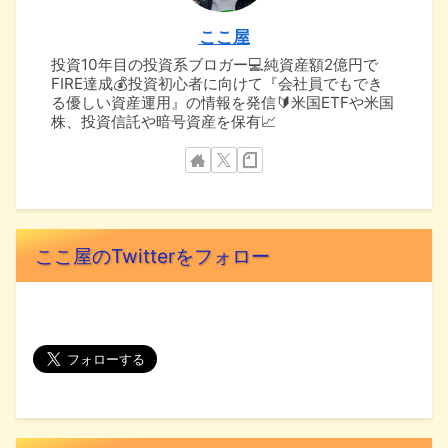
ここ屋
投資10年目の投資系ブロガー💻純資産額2億円で
FIRE達成💰投資初心者に向けて『会社員でもでき
る優しい資産運用』の情報を発信🔰米国ETFや米国
株、投資信託や暗号資産を保有📈
ここ屋のTwitterをフォロー