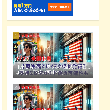
【原油高でハイテク株が全滅】来週に
は更なる下落の可能性も