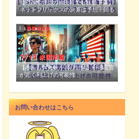
【TSMC増益の神決算でも株価下落】
ネットフリックスの決算は予想下回る
【ホルムズ海峡が再び封鎖】FRB高官
が近く利上げの可能性
お問い合わせはこちら