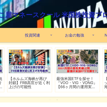
こ屋マネースクール 米国株投資ブ
投資関連
お金の勉強
N
市場分析
米国ETF
鈍
【ホルムズ海峡が再び
最強米国ETFを探せ！
行
封鎖】FRB高官が近く利
『VOO・VIG・VONG』
上げの可能性
【66ヶ月間の運用実績
公開】