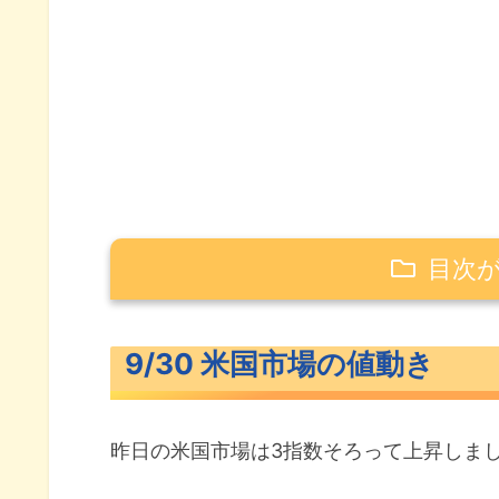
目次
9/30 米国市場の値動き
9/30 米国市場の値動き
米主要3指数の値動き
S&P500ヒートマップ
昨日の米国市場は3指数そろって上昇しま
セクター別パフォーマンス