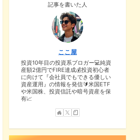
記事を書いた人
ここ屋
投資10年目の投資系ブロガー💻純資
産額2億円でFIRE達成💰投資初心者
に向けて『会社員でもできる優しい
資産運用』の情報を発信🔰米国ETF
や米国株、投資信託や暗号資産を保
有📈