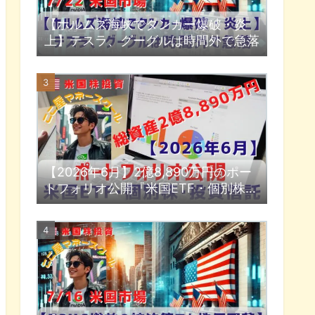
【ホルムズ海峡でタンカー爆破・炎
上】テスラ、グーグルは時間外で急落
【2026年6月】2億8,890万円のポー
トフォリオ公開『米国ETF・個別株・
投資信託』