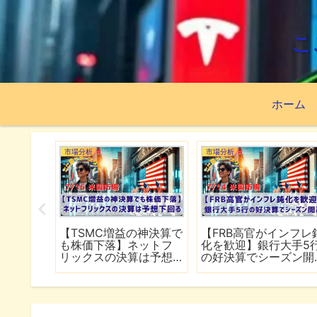
こ
ホーム
市場分析
市場分析
続でイラ
【TSMC増益の神決算で
【FRB高官がインフレ
は全面
も株価下落】ネットフ
化を歓迎】銀行大手5
行
リックスの決算は予想
の好決算でシーズン開
下回る
幕