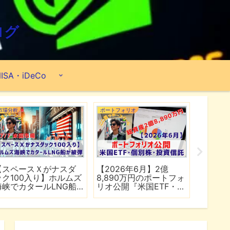
ログ
ISA・iDeCo
市場分析
ポートフォリオ
市場分析
【スペースＸがナスダ
【2026年6月】2億
【マイ
ック100入り】ホルムズ
8,890万円のポートフォ
爆上げ
海峡でカタールLNG船
リオ公開『米国ETF・個
マゾン
が被弾
別株・投資信託』
れる