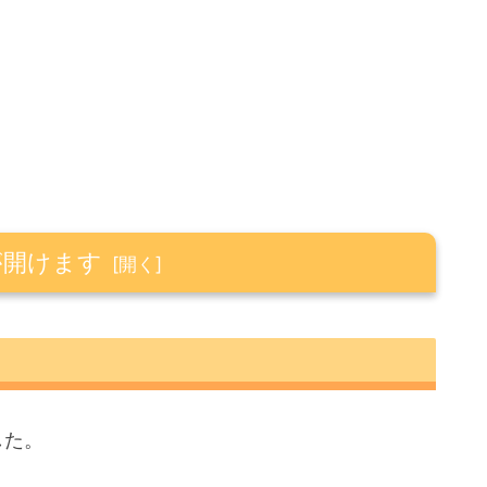
が開けます
した。