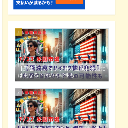
【原油高でハイテク株が全滅】来週に
は更なる下落の可能性も