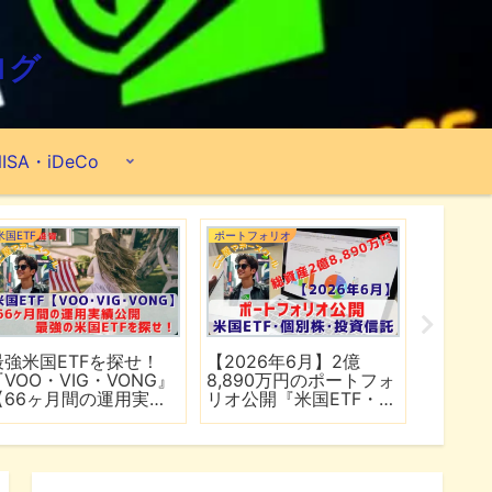
ログ
ISA・iDeCo
米国ETF
ポートフォリオ
市場分析
最強米国ETFを探せ！
【2026年6月】2億
【マイ
『VOO・VIG・VONG』
8,890万円のポートフォ
爆上げ
【66ヶ月間の運用実績
リオ公開『米国ETF・個
マゾン
公開】
別株・投資信託』
れる