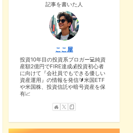
記事を書いた人
ここ屋
投資10年目の投資系ブロガー💻純資
産額2億円でFIRE達成💰投資初心者
に向けて『会社員でもできる優しい
資産運用』の情報を発信🔰米国ETF
や米国株、投資信託や暗号資産を保
有📈