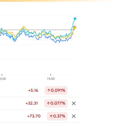
過性』
スが適正』
の対抗措置