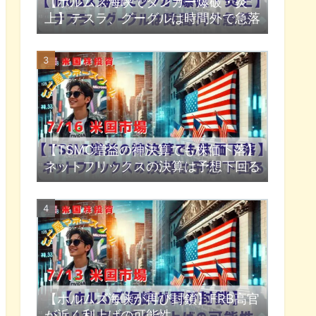
【ホルムズ海峡でタンカー爆破・炎
上】テスラ、グーグルは時間外で急落
【TSMC増益の神決算でも株価下落】
ネットフリックスの決算は予想下回る
【ホルムズ海峡が再び封鎖】FRB高官
が近く利上げの可能性