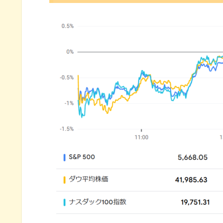
米国市場のトピックス
シカゴ連銀総裁『インフレは一
NY連銀総裁『景気抑制スタン
米国の関税巡る威圧にＥＵ最強
3月の注目イベントについて
まとめ