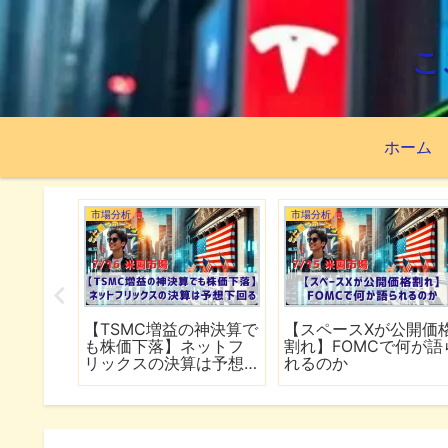
こ
ホーム
市場分析
市場分析
続でイラ
【TSMC増益の神決算で
【スペースXが公開価
は全面
も株価下落】ネットフ
割れ】FOMCで何が語
行
リックスの決算は予想
れるのか
下回る