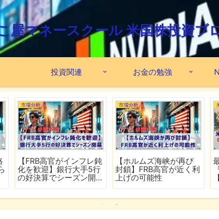
こ屋マネースクール 米国株投資ブ
投資関連
お金の勉強
N
市場分析
市場分析
格
【FRB高官がインフレ鈍
【ホルムズ海峡が再び
ら
化を歓迎】銀行大手5行
封鎖】FRB高官が近く利
の好決算でシーズン開
上げの可能性
幕