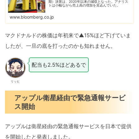
期）決算は、2020年以来の減収となった。アナリス
トは小幅ながら売上高の増加を見込んでいた。
www.bloomberg.co.jp
マクドナルドの株価は年初来で▲15%ほど下げていま
したが、一旦の底を打ったのかも知れません。
配当も2.5%ほどあるで
リッヒ
アップル衛星経由で緊急通報サービ
ス開始
アップルは衛星経由の緊急通報サービスを日本で提供
を開始したと発表しました。