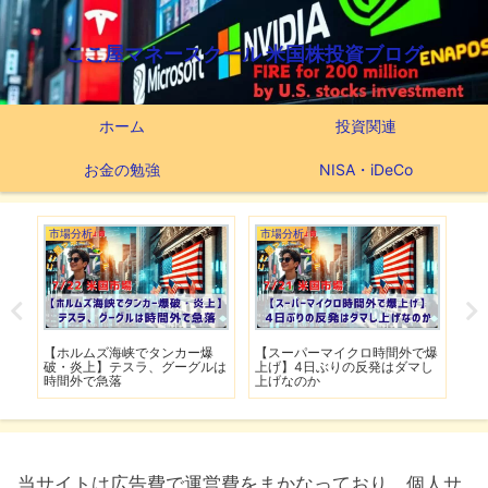
ここ屋マネースクール 米国株投資ブログ
ホーム
投資関連
お金の勉強
NISA・iDeCo
市場分析
市場分析
つ
滅】
【ホルムズ海峡でタンカー爆
【スーパーマイクロ時間外で爆
【
性も
破・炎上】テスラ、グーグルは
上げ】4日ぶりの反発はダマし
つ
時間外で急落
上げなのか
実
当サイトは広告費で運営費をまかなっており、個人サ