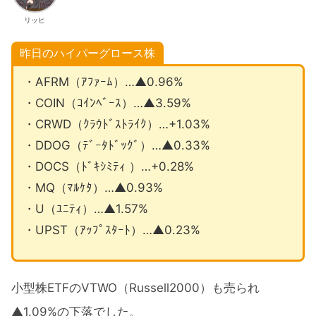
リッヒ
昨日のハイパーグロース株
・AFRM（ｱﾌｧｰﾑ）…▲0.96%
・COIN（ｺｲﾝﾍﾞｰｽ）…▲3.59%
・CRWD（ｸﾗｳﾄﾞｽﾄﾗｲｸ）…+1.03%
・DDOG（ﾃﾞｰﾀﾄﾞｯｸﾞ）…▲0.33%
・DOCS（ﾄﾞｷｼﾐﾃｨ ）…+0.28%
・MQ（ﾏﾙｹﾀ）…▲0.93%
・U（ﾕﾆﾃｨ）…▲1.57%
・UPST（ｱｯﾌﾟｽﾀｰﾄ）…▲0.23%
小型株ETFのVTWO（Russell2000）も売られ
▲1.09%の下落でした。