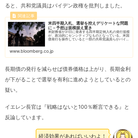
ると、共和党議員はバイデン政権を批判しました。
米四半期入札、選挙を控えデリケートな問題
に－予想は規模据え置き
米財務省が31日に発表する四半期定例入札の発行規模
が、政治的にセンシティブなものとなっている。米国
債発行を操作していると一部の共和党議員らがバイデ
ン政権を批判したことが背景にある。
www.bloomberg.co.jp
長期債の発行を減らせば債券価格は上がり、長期金利
が下がることで選挙を有利に進めようとしているとの
疑い。
イエレン長官は『戦略はないと100％断言できる』と
反論しています。
経済効果があればいいわよ！