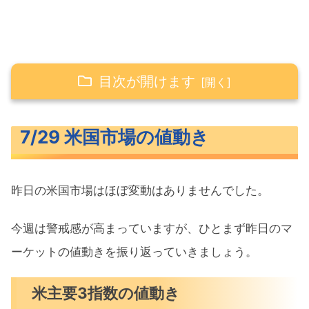
目次が開けます
7/29 米国市場の値動き
7/29 米国市場の値動き
米主要3指数の値動き
長期金利（米10年債利回り）
昨日の米国市場はほぼ変動はありませんでした。
S&P500ヒートマップ
セクター別パフォーマンス
今週は警戒感が高まっていますが、ひとまず昨日のマ
S&P500チャート分析
ーケットの値動きを振り返っていきましょう。
米国市場のトピックス
米主要3指数の値動き
米財務省が借入額見通しを下方修正