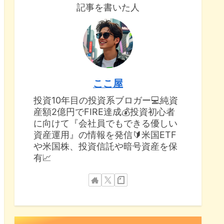
記事を書いた人
ここ屋
投資10年目の投資系ブロガー💻純資
産額2億円でFIRE達成💰投資初心者
に向けて『会社員でもできる優しい
資産運用』の情報を発信🔰米国ETF
や米国株、投資信託や暗号資産を保
有📈