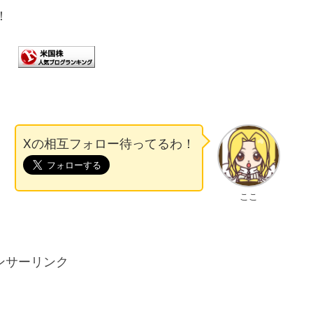
！
Xの相互フォロー待ってるわ！
ここ
ンサーリンク