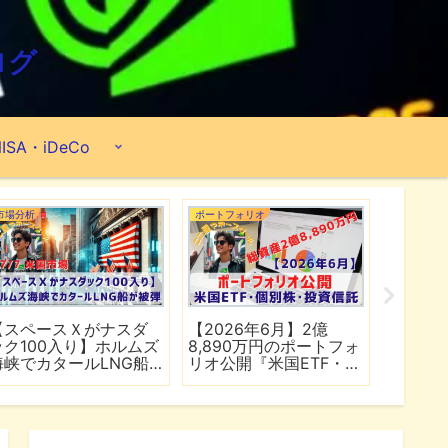
ログ
ISA・iDeCo
市場分析
ポートフォリオ
市場分析
【スペースＸがナスダ
【2026年6月】2億
【マイ
ック100入り】ホルムズ
8,890万円のポートフォ
爆上げ
海峡でカタールLNG船
リオ公開『米国ETF・個
マゾン
が被弾
別株・投資信託』
れる