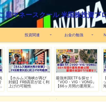
こ屋マネースクール 米国株投資ブ
投資関連
お金の勉強
N
市場分析
米国ETF
鈍
【ホルムズ海峡が再び
最強米国ETFを探せ！
行
封鎖】FRB高官が近く利
『VOO・VIG・VONG』
上げの可能性
【66ヶ月間の運用実績
公開】