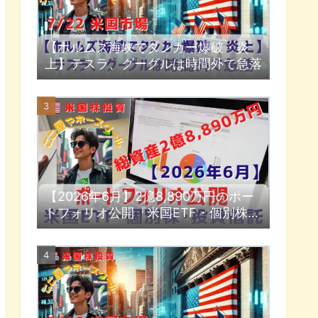
【ホルムズ海峡でタンカー爆破・炎
上】テスラ、グーグルは時間外で急落
【2026年6月】2億8,890万円のポー
トフォリオ公開『米国ETF・個別株・
投資信託』