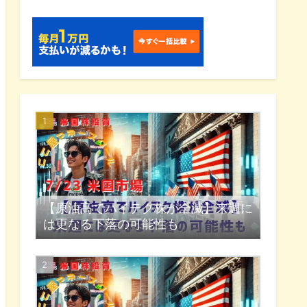
【原油高でハイテク株が全滅】来週に
は更なる下落の可能性も