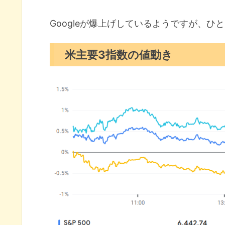
S&P500ヒートマップ
セクター別パフォーマンス
Googleが爆上げしているようですが、
S&P500チャート分析
米主要3指数の値動き
米国市場のトピックス
Google『クローム』売却を回避
アップルがAI搭載検索ツールを
求人件数10ヶ月ぶりの水準に落
9月の注目イベントについて
まとめ