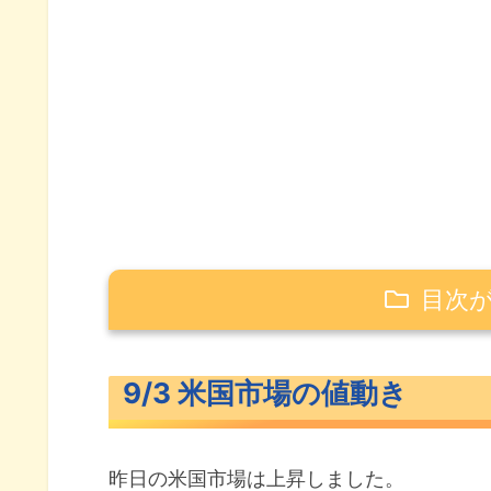
目次
9/3 米国市場の値動き
9/3 米国市場の値動き
米主要3指数の値動き
10年債利回り（長期金利）
昨日の米国市場は上昇しました。