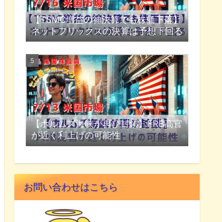
【TSMC増益の神決算でも株価下落】
ネットフリックスの決算は予想下回る
【ホルムズ海峡が再び封鎖】FRB高官
が近く利上げの可能性
お問い合わせはこちら