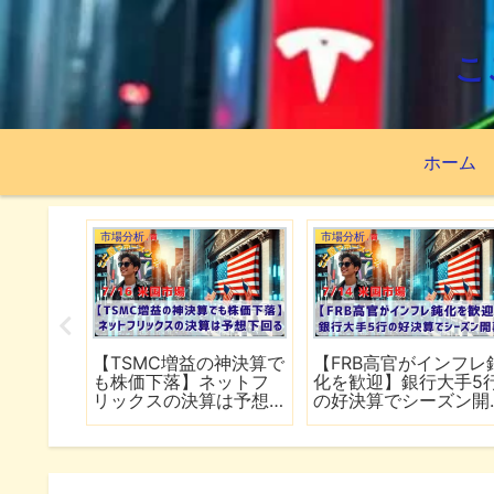
こ
ホーム
市場分析
市場分析
続でイラ
【TSMC増益の神決算で
【FRB高官がインフレ
は全面
も株価下落】ネットフ
化を歓迎】銀行大手5
行
リックスの決算は予想
の好決算でシーズン開
下回る
幕