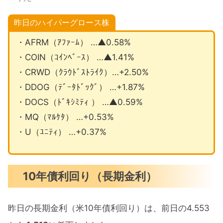
昨日のハイパーグロース株
・AFRM（ｱﾌｧｰﾑ） …▲0.58%
・COIN（ｺｲﾝﾍﾞｰｽ） …▲1.41%
・CRWD（ｸﾗｳﾄﾞｽﾄﾗｲｸ）…+2.50%
・DDOG（ﾃﾞｰﾀﾄﾞｯｸﾞ） …+1.87%
・DOCS（ﾄﾞｷｼﾐﾃｨ ） …▲0.59%
・MQ（ﾏﾙｹﾀ） …+0.53%
・U（ﾕﾆﾃｨ） …+0.37%
10年債利回り（長期金利）
昨日の長期金利（米10年債利回り）は、前日の4.553