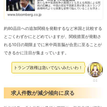
新たな米中貿易戦争の幕開けとも言える両国による関
税の応酬は、中国の習近平国家主席が第１次トランプ
政権時代よりも慎重な姿勢で臨んでいることを浮き彫
りにした。
www.bloomberg.co.jp
約80品目への追加関税を発動するなど米国と比較する
とごくわずかにとどめていますが、関税措置が発動さ
れる10日の期限までに米中両首脳が合意に至ることが
できるかに注目が集まっています。
トランプ政権は急いでないみたいわ！
ここ
求人件数が減少傾向に戻る