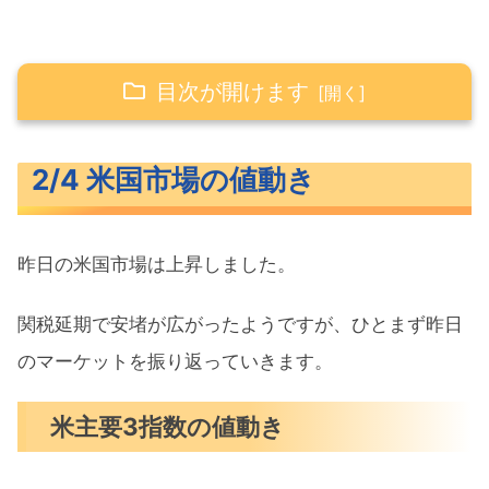
目次が開けます
2/4 米国市場の値動き
2/4 米国市場の値動き
米主要3指数の値動き
10年債利回り（長期金利）
昨日の米国市場は上昇しました。
S&P500ヒートマップ
セクター別パフォーマンス
関税延期で安堵が広がったようですが、ひとまず昨日
S&P500チャート分析
のマーケットを振り返っていきます。
米国市場のトピックス
米主要3指数の値動き
関税の応酬で新たな米中貿易戦争の幕
開け