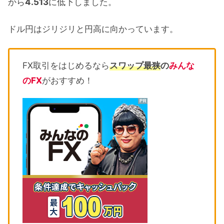
から
4.513
に低下しました。
ドル円はジリジリと円高に向かっています。
FX取引をはじめるなら
スワップ最狭
の
みんな
のFX
がおすすめ！