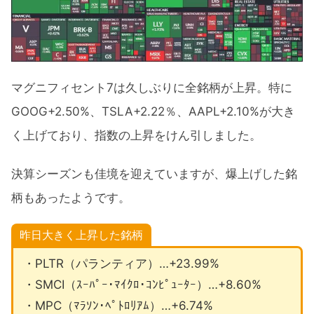
マグニフィセント7は久しぶりに全銘柄が上昇。特に
GOOG+2.50%、TSLA+2.22％、AAPL+2.10%が大き
く上げており、指数の上昇をけん引しました。
決算シーズンも佳境を迎えていますが、爆上げした銘
柄もあったようです。
昨日大きく上昇した銘柄
・PLTR（パランティア）…+23.99%
・SMCI（ｽｰﾊﾟｰ･ﾏｲｸﾛ･ｺﾝﾋﾟｭｰﾀｰ）…+8.60%
・MPC（ﾏﾗｿﾝ･ﾍﾟﾄﾛﾘｱﾑ）…+6.74%