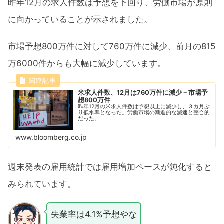
昨年12月の求人件数は予想を下回り、労働市場が原則
に向かっていることが示されました。
市場予想800万件に対して760万件に減少、前月の815
万6000件からも大幅に減少しています。
米求人件数、12月は760万件に減少－市場予
想800万件
昨年12月の米求人件数は予想以上に減少し、３カ月ぶ
り低水準となった。労働市場の漸進的な減速と整合的
だった。
www.bloomberg.co.jp
週末発表の雇用統計では雇用増加ペースが鈍化すると
みられています。
失業率は4.1%予想やな