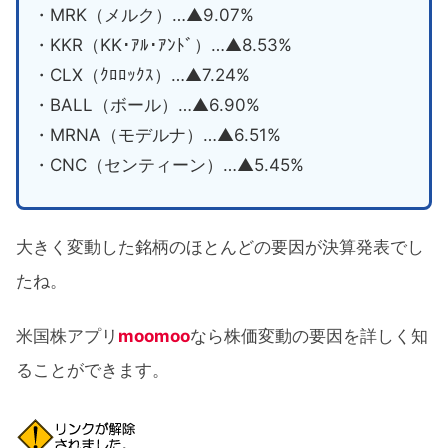
・MRK（メルク）…▲9.07%
・KKR（KK･ｱﾙ･ｱﾝﾄﾞ）…▲8.53%
・CLX（ｸﾛﾛｯｸｽ）…▲7.24%
・BALL（ボール）…▲6.90%
・MRNA（モデルナ）…▲6.51%
・CNC（センティーン）…▲5.45%
大きく変動した銘柄のほとんどの要因が決算発表でし
たね。
米国株アプリ
moomoo
なら株価変動の要因を詳しく知
ることができます。