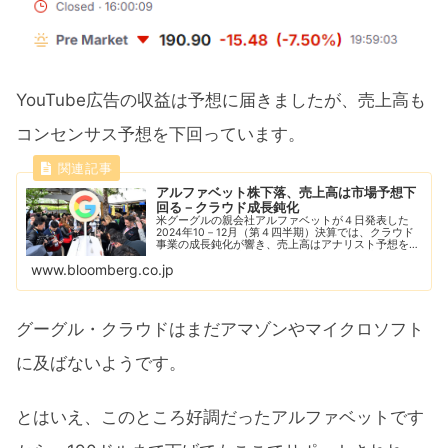
YouTube広告の収益は予想に届きましたが、売上高も
コンセンサス予想を下回っています。
アルファベット株下落、売上高は市場予想下
回る－クラウド成長鈍化
米グーグルの親会社アルファベットが４日発表した
2024年10－12月（第４四半期）決算では、クラウド
事業の成長鈍化が響き、売上高はアナリスト予想を下
回った。株価は時間外取引で一時８％強下落した。
www.bloomberg.co.jp
グーグル・クラウドはまだアマゾンやマイクロソフト
に及ばないようです。
とはいえ、このところ好調だったアルファベットです