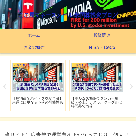
ここ屋マネースクール 米国株投資ブログ
ホーム
投資関連
お金の勉強
NISA・iDeCo
市場分析
市場分析
市
げ】
【原油高でハイテク株が全滅】
【ホルムズ海峡でタンカー爆
【
明暗
来週には更なる下落の可能性も
破・炎上】テスラ、グーグルは
上
時間外で急落
上
当サイトは広告費で運営費をまかなっており、個人サ