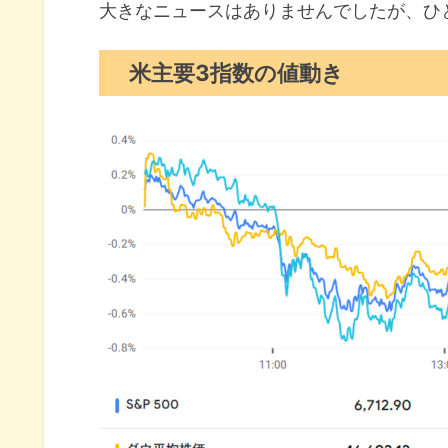
セクター別パフォーマンス
大きなニュースはありませんでしたが、ひ
S&P500チャート分析
米主要3指数の値動き
米国市場のトピックス
ミネアポリス連銀総裁は大幅利
テスラ『モデルY』廉価版発表
オラクルのクラウド事業利益率
10月の注目イベントについて
まとめ