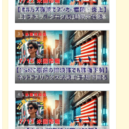
【ホルムズ海峡でタンカー爆破・炎
上】テスラ、グーグルは時間外で急落
【TSMC増益の神決算でも株価下落】
ネットフリックスの決算は予想下回る