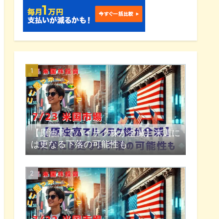
【原油高でハイテク株が全滅】来週に
は更なる下落の可能性も