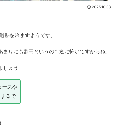
2025.10.08
。
の過熱を冷ますようです。
あまりにも割高というのも逆に怖いですからね。
ましょう。
ュースや
説するで
！