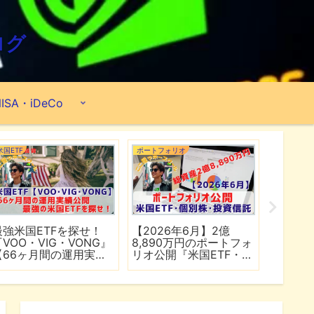
ログ
ISA・iDeCo
米国ETF
ポートフォリオ
市場分析
最強米国ETFを探せ！
【2026年6月】2億
【マイ
『VOO・VIG・VONG』
8,890万円のポートフォ
爆上げ
【66ヶ月間の運用実績
リオ公開『米国ETF・個
マゾン
公開】
別株・投資信託』
れる