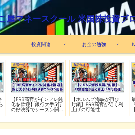
こ屋マネースクール 米国株投資ブ
投資関連
お金の勉強
N
市場分析
市場分析
格
【FRB高官がインフレ鈍
【ホルムズ海峡が再び
ら
化を歓迎】銀行大手5行
封鎖】FRB高官が近く利
の好決算でシーズン開
上げの可能性
幕