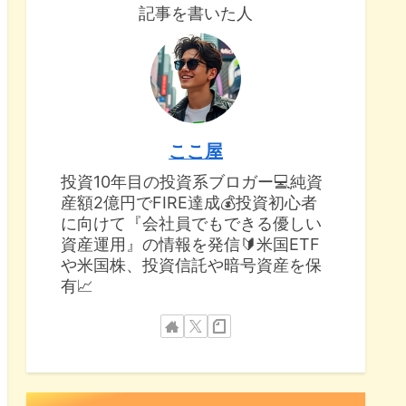
記事を書いた人
ここ屋
投資10年目の投資系ブロガー💻純資
産額2億円でFIRE達成💰投資初心者
に向けて『会社員でもできる優しい
資産運用』の情報を発信🔰米国ETF
や米国株、投資信託や暗号資産を保
有📈