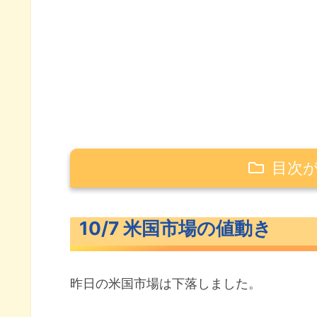
目次
10/7 米国市場の値動き
10/7 米国市場の値動き
米主要3指数の値動き
10年債利回り（長期金利）
昨日の米国市場は下落しました。
S&P500ヒートマップ