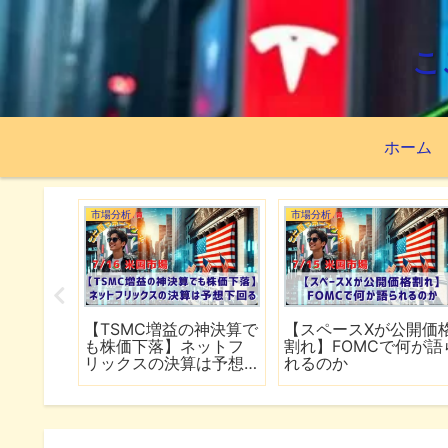
こ
ホーム
市場分析
市場分析
続でイラ
【TSMC増益の神決算で
【スペースXが公開価
は全面
も株価下落】ネットフ
割れ】FOMCで何が語
行
リックスの決算は予想
れるのか
下回る