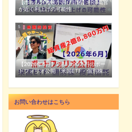
【ホルムズ海峡が再び封鎖】FRB高官
が近く利上げの可能性
【2026年6月】2億8,890万円のポー
トフォリオ公開『米国ETF・個別株・
投資信託』
お問い合わせはこちら