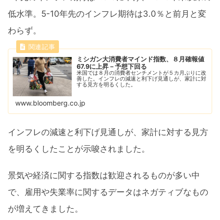
低水準。5-10年先のインフレ期待は3.0％と前月と変
わらず。
ミシガン大消費者マインド指数、８月確報値
67.9に上昇－予想下回る
米国では８月の消費者センチメントが５カ月ぶりに改
善した。インフレの減速と利下げ見通しが、家計に対
する見方を明るくした。
www.bloomberg.co.jp
インフレの減速と利下げ見通しが、家計に対する見方
を明るくしたことが示唆されました。
景気や経済に関する指数は歓迎されるものが多い中
で、雇用や失業率に関するデータはネガティブなもの
が増えてきました。