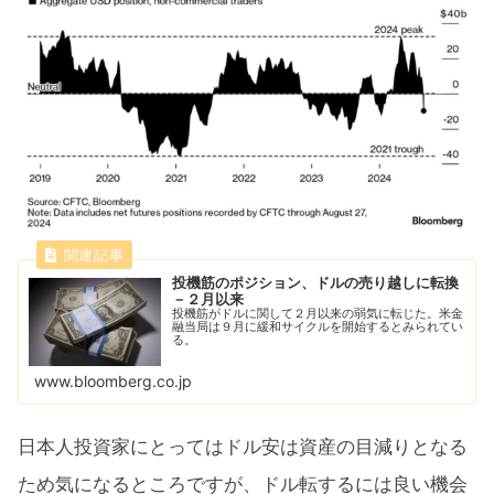
投機筋のポジション、ドルの売り越しに転換
－２月以来
投機筋がドルに関して２月以来の弱気に転じた。米金
融当局は９月に緩和サイクルを開始するとみられてい
る。
www.bloomberg.co.jp
日本人投資家にとってはドル安は資産の目減りとなる
ため気になるところですが、ドル転するには良い機会