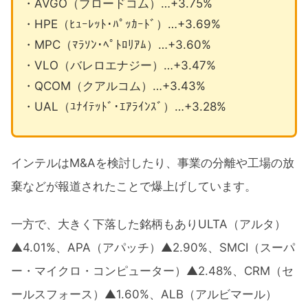
・AVGO（ブロードコム）…+3.75%
・HPE（ﾋｭｰﾚｯﾄ･ﾊﾟｯｶｰﾄﾞ）…+3.69%
・MPC（ﾏﾗｿﾝ･ﾍﾟﾄﾛﾘｱﾑ）…+3.60%
・VLO（バレロエナジー）…+3.47%
・QCOM（クアルコム）…+3.43%
・UAL（ﾕﾅｲﾃｯﾄﾞ･ｴｱﾗｲﾝｽﾞ）…+3.28%
インテルはM&Aを検討したり、事業の分離や工場の放
棄などが報道されたことで爆上げしています。
一方で、大きく下落した銘柄もありULTA（アルタ）
▲4.01%、APA（アパッチ）▲2.90%、SMCI（スーパ
ー・マイクロ・コンピューター）▲2.48%、CRM（セ
ールスフォース）▲1.60%、ALB（アルビマール）