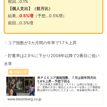
前回…0.1%
【個人支出】（前月比）
結果…
0.5%増
（予想…0.5%増）
前回…0.3%増
・コア指数が3カ月間の年率で1.7％上昇
・貯蓄率は2.9％に下がり2008年以降で2番目に低い
水準
米ＰＣＥコア価格指数、７月は前年同月比
2.6％上昇－予想下回る
７月の米個人消費支出（ＰＣＥ）は伸びが加速した
が、変動の大きい食品とエネルギーを除くコア価格指
数は緩やかな伸びにとどまった。米金融当局が来月、
利下げを開始するとの観測を後押しした。
www.bloomberg.co.jp