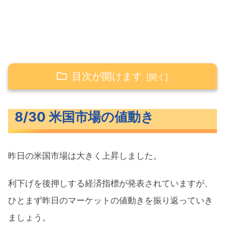
目次が開けます
8/30 米国市場の値動き
8/30 米国市場の値動き
米主要3指数の値動き
長期金利（米10年債利回り）
昨日の米国市場は大きく上昇しました。
S&P500ヒートマップ
セクター別パフォーマンス
利下げを後押しする経済指標が発表されていますが、
S&P500チャート分析
ひとまず昨日のマーケットの値動きを振り返っていき
ましょう。
米国市場のトピックス