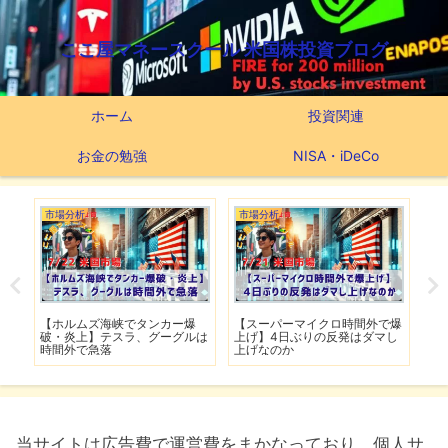
ここ屋マネースクール 米国株投資ブログ
ホーム
投資関連
お金の勉強
NISA・iDeCo
つみたてNISA
市場分析
市
で爆
【新NISAの投資先はこれだ】
【米軍が7夜連続でイラン攻
【
し
つみたてNISA63ヶ月間の運用
撃】イランは全面的攻勢作戦に
下
実績
移行
は
当サイトは広告費で運営費をまかなっており、個人サ