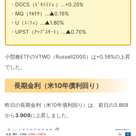
・DOCS（ﾄﾞｷｼﾐﾃｨ ）…+0.25%
・MQ（ﾏﾙｹﾀ）…▲0.19%
・U（ﾕﾆﾃｨ）…▲1.80%
・UPST（ｱｯﾌﾟｽﾀｰﾄ）…▲0.70%
小型株ETFのVTWO（Russell2000）は+0.58%の上昇
でした。
長期金利（米10年債利回り）
昨日の長期金利（米10年債利回り）は、前日の3.868
から
3.909
に上昇しました。