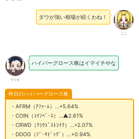
ダウが強い相場が続くわね！
ここ
ハイパーグロース株はイマイチやな
リッヒ
昨日のハイパーグロース株
・AFRM（ｱﾌｧｰﾑ）…+5.64%
・COIN（ｺｲﾝﾍﾞｰｽ）…▲2.61%
・CRWD（ｸﾗｳﾄﾞｽﾄﾗｲｸ）…+2.07%
・DDOG（ﾃﾞｰﾀﾄﾞｯｸﾞ）…+0.94%