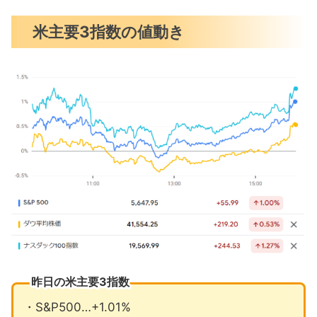
7月PCEデフレータ予想を下回る
米主要3指数の値動き
ミシガン大学消費者マインド指数5ヵ月
ぶりに改善
9月利下げ観測でドル売り越しに転換
9月の注目イベントについて
まとめ
昨日の米主要3指数
・S&P500…+1.01%