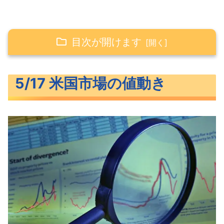
目次が開けます
5/17 米国市場の値動き
5/17 米国市場の値動き
大きく上昇した米主要3指数
上昇続ける長期金利
S&P500ヒートマップ
セクター別パフォーマンス
上値をトライするS&P500
米国市場のトピックス
デフォルト回避できると確信するバイ
デン大統領