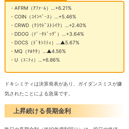
・AFRM（ｱﾌｧｰﾑ）…+6.21%
・COIN（ｺｲﾝﾍﾞｰｽ）…+5.46%
・CRWD（ｸﾗｳﾄﾞｽﾄﾗｲｸ）…+2.40%
・DDOG（ﾃﾞｰﾀﾄﾞｯｸﾞ）…+3.64%
・DOCS（ﾄﾞｷｼﾐﾃｨ）…▲5.67%
・MQ（ﾏﾙｹﾀ）…▲4.56%
・U（ﾕﾆﾃｨ）…+6.86%
ドキシミティは決算発表があり、ガイダンスミスが嫌
気されたことによる急落です。
上昇続ける長期金利