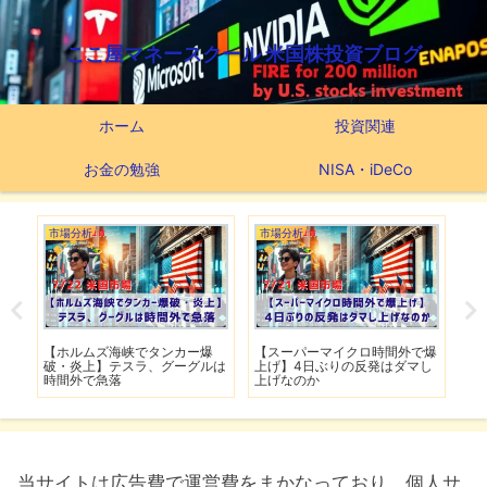
ここ屋マネースクール 米国株投資ブログ
ホーム
投資関連
お金の勉強
NISA・iDeCo
市場分析
市場分析
つ
滅】
【ホルムズ海峡でタンカー爆
【スーパーマイクロ時間外で爆
【
性も
破・炎上】テスラ、グーグルは
上げ】4日ぶりの反発はダマし
つ
時間外で急落
上げなのか
実
当サイトは広告費で運営費をまかなっており、個人サ