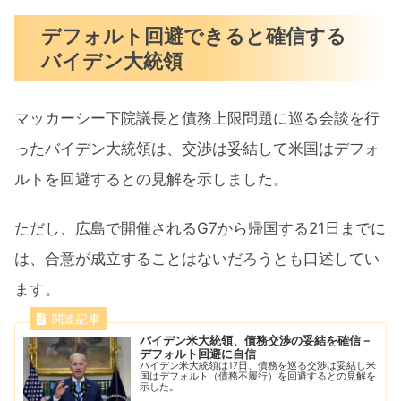
デフォルト回避できると確信する
バイデン大統領
マッカーシー下院議長と債務上限問題に巡る会談を行
ったバイデン大統領は、交渉は妥結して米国はデフォ
ルトを回避するとの見解を示しました。
ただし、広島で開催されるG7から帰国する21日までに
は、合意が成立することはないだろうとも口述してい
ます。
バイデン米大統領、債務交渉の妥結を確信－
デフォルト回避に自信
バイデン米大統領は17日、債務を巡る交渉は妥結し米
国はデフォルト（債務不履行）を回避するとの見解を
示した。