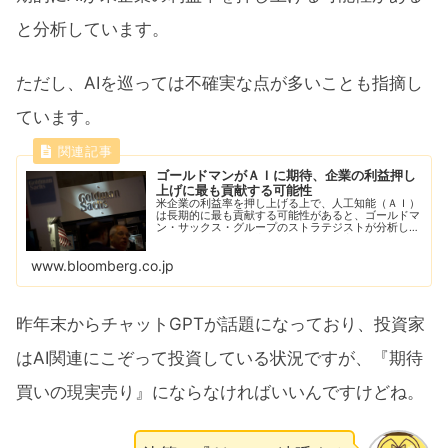
と分析しています。
ただし、AIを巡っては不確実な点が多いことも指摘し
ています。
ゴールドマンがＡＩに期待、企業の利益押し
上げに最も貢献する可能性
米企業の利益率を押し上げる上で、人工知能（ＡＩ）
は長期的に最も貢献する可能性があると、ゴールドマ
ン・サックス・グループのストラテジストが分析し
た。ただ、ＡＩの影響を巡っては不確実な点が多いこ
とも指摘した。
www.bloomberg.co.jp
昨年末からチャットGPTが話題になっており、投資家
はAI関連にこぞって投資している状況ですが、『期待
買いの現実売り』にならなければいいんですけどね。