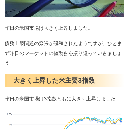
ゴールドマンAIに期待するも不確実性
リスクも
昨日の米国市場は大きく上昇しました。
マイクロソフトはAIを支配できるのか
5月の注目イベントについて
債務上限問題の緊張が緩和されたようですが、ひとま
ず昨日のマーケットの値動きを振り返っていきましょ
まとめ
う。
大きく上昇した米主要3指数
昨日の米国市場は3指数ともに大きく上昇しました。