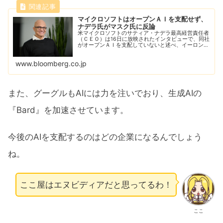
マイクロソフトはオープンＡＩを支配せず、
ナデラ氏がマスク氏に反論
米マイクロソフトのサティア・ナデラ最高経営責任者
（ＣＥＯ）は16日に放映されたインタビューで、同社
がオープンＡＩを支配していないと述べ、イーロン・
マスク氏の主張に異議を唱えた。
www.bloomberg.co.jp
また、グーグルもAIには力を注いでおり、生成AIの
『Bard』を加速させています。
今後のAIを支配するのはどの企業になるんでしょう
ね。
ここ屋はエヌビディアだと思ってるわ！
ここ