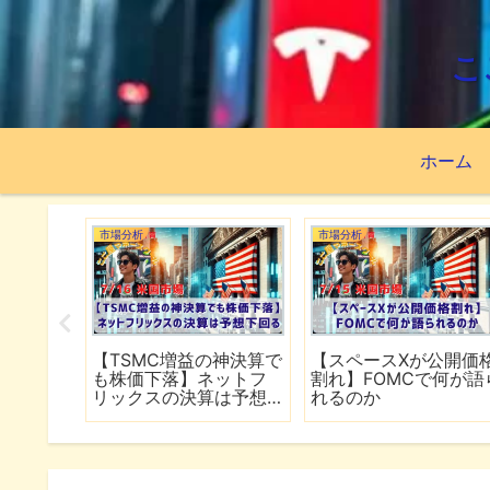
こ
ホーム
市場分析
市場分析
続でイラ
【TSMC増益の神決算で
【スペースXが公開価
は全面
も株価下落】ネットフ
割れ】FOMCで何が語
行
リックスの決算は予想
れるのか
下回る