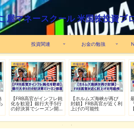
こ屋マネースクール 米国株投資ブ
投資関連
お金の勉強
N
市場分析
市場分析
格
【FRB高官がインフレ鈍
【ホルムズ海峡が再び
ら
化を歓迎】銀行大手5行
封鎖】FRB高官が近く利
の好決算でシーズン開
上げの可能性
幕