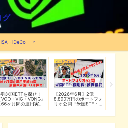
ログ
ISA・iDeCo
米国ETF
ポートフォリオ
市場分析
最強米国ETFを探せ！
【2026年6月】2億
【マイ
『VOO・VIG・VONG』
8,890万円のポートフォ
爆上げ
【66ヶ月間の運用実績
リオ公開『米国ETF・個
マゾン
公開】
別株・投資信託』
れる