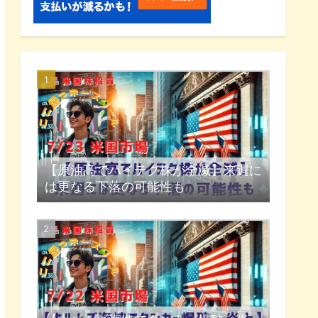
【原油高でハイテク株が全滅】来週に
は更なる下落の可能性も