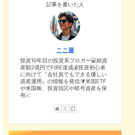
記事を書いた人
ここ屋
投資10年目の投資系ブロガー💻純資
産額2億円でFIRE達成💰投資初心者
に向けて『会社員でもできる優しい
資産運用』の情報を発信🔰米国ETF
や米国株、投資信託や暗号資産を保
有📈