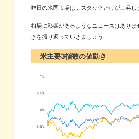
長期金利（米10年債利回り）
昨日の米国市場はナスダックだけが上昇し
S&P500ヒートマップ
セクター別パフォーマンス
相場に影響があるようなニュースはありま
きを振り返っていきましょう。
S&P500チャート分析
米国市場のトピックス
米主要3指数の値動き
ミシガン大の調査で消費者のセ
解散総選挙によってフランス経
インフレはまだ上向きとクリー
6月の注目イベントについて
まとめ