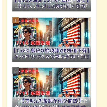
【ホルムズ海峡でタンカー爆破・炎
上】テスラ、グーグルは時間外で急落
【TSMC増益の神決算でも株価下落】
ネットフリックスの決算は予想下回る
【ホルムズ海峡が再び封鎖】FRB高官
が近く利上げの可能性