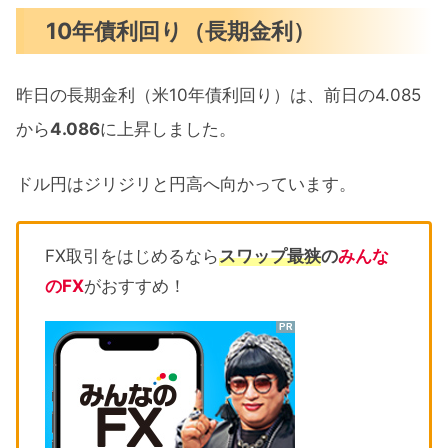
10年債利回り（長期金利）
昨日の長期金利（米10年債利回り）は、前日の4.085
から
4.086
に上昇しました。
ドル円はジリジリと円高へ向かっています。
FX取引をはじめるなら
スワップ最狭
の
みんな
のFX
がおすすめ！