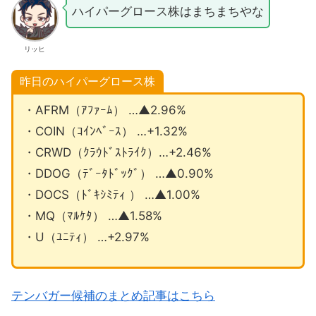
ハイパーグロース株はまちまちやな
リッヒ
昨日のハイパーグロース株
・AFRM（ｱﾌｧｰﾑ） …▲2.96%
・COIN（ｺｲﾝﾍﾞｰｽ） …+1.32%
・CRWD（ｸﾗｳﾄﾞｽﾄﾗｲｸ）…+2.46%
・DDOG（ﾃﾞｰﾀﾄﾞｯｸﾞ） …▲0.90%
・DOCS（ﾄﾞｷｼﾐﾃｨ ） …▲1.00%
・MQ（ﾏﾙｹﾀ） …▲1.58%
・U（ﾕﾆﾃｨ） …+2.97%
テンバガー候補のまとめ記事はこちら