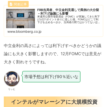
FRB当局者、中立金利見通しで異例の大分裂
－利下げ論議にも影響
米連邦公開市場委員会（FOMC）が実施してきた利下
げが計1ポイント余りに達した後、FOMCはどこで利
下げを止めるべきか、当局者の間ではかつてないほど
見解の相違が広がっている。
www.bloomberg.co.jp
中立金利の高さによっては利下げすべきかどうかの議
論にも大きく影響しますので、12月FOMCでは意見が
大きく割れそうですね。
市場予想は利下げ90％近いな
リッヒ
インテルがマレーシアに大規模投資