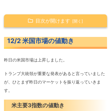
目次が開けます
12/2 米国市場の値動き
12/2 米国市場の値動き
米主要3指数の値動き
10年債利回り（長期金利）
昨日の米国市場は上昇しました。
S&P500ヒートマップ
セクター別パフォーマンス
トランプ大統領が重要な発表があると言っていました
S&P500チャート分析
が、ひとまず昨日のマーケットを振り返っていきま
す。
米国市場のトピックス
トランプ氏次期FRB議長を来年初めに
米主要3指数の値動き
指名