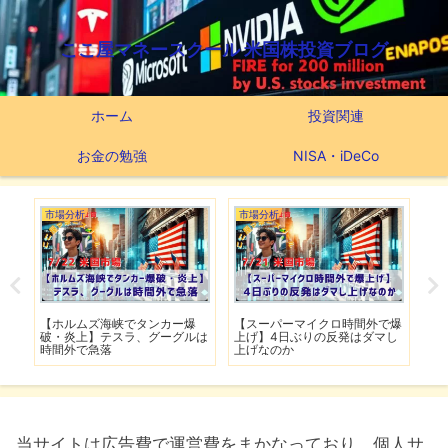
ここ屋マネースクール 米国株投資ブログ
ホーム
投資関連
お金の勉強
NISA・iDeCo
市場分析
市場分析
つ
滅】
【ホルムズ海峡でタンカー爆
【スーパーマイクロ時間外で爆
【
性も
破・炎上】テスラ、グーグルは
上げ】4日ぶりの反発はダマし
つ
時間外で急落
上げなのか
実
当サイトは広告費で運営費をまかなっており、個人サ