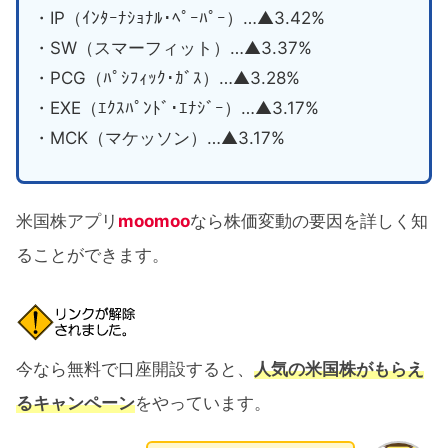
・IP（ｲﾝﾀｰﾅｼｮﾅﾙ･ﾍﾟｰﾊﾟｰ）…▲3.42%
・SW（スマーフィット）…▲3.37%
・PCG（ﾊﾟｼﾌｨｯｸ･ｶﾞｽ）…▲3.28%
・EXE（ｴｸｽﾊﾟﾝﾄﾞ･ｴﾅｼﾞｰ）…▲3.17%
・MCK（マケッソン）…▲3.17%
米国株アプリ
moomoo
なら株価変動の要因を詳しく知
ることができます。
今なら無料で口座開設すると、
人気の米国株がもらえ
るキャンペーン
をやっています。