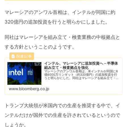
マレーシアのアンワル首相は、インテルが同国に約
320億円の追加投資を行うと明らかにしました。
同社はマレーシアを組み立て・検査業務の中核拠点と
する方針ということのようです。
インテル、マレーシアに追加投資へ－半導体
組み立て・検査拠点を強化
マレーシアのアンワル首相は、米インテルが同国に8
億6000万リンギット（約320億円）の追加投資を行
うと明らかにした。同社はマレーシアを組み立て・検
査業務の中核拠点とする方針という。世界の半導体サ
プライチェーンで同国が果たす役割を後押しする...
www.bloomberg.co.jp
トランプ大統領が米国内での生産を推奨する中で、イ
ンテルだけが国外での生産を許されているというので
しょうか。