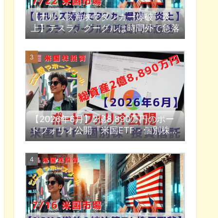
【ホルムズ海峡でタンカー爆破・炎
上】テスラ、グーグルは時間外で急落
【2026年6月】2億8,890万円のポー
トフォリオ公開『米国ETF・個別株・
投資信託』