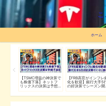
こ
ホーム
市場分析
市場分析
続でイラ
【TSMC増益の神決算で
【FRB高官がインフレ
は全面
も株価下落】ネットフ
化を歓迎】銀行大手5
行
リックスの決算は予想
の好決算でシーズン開
下回る
幕