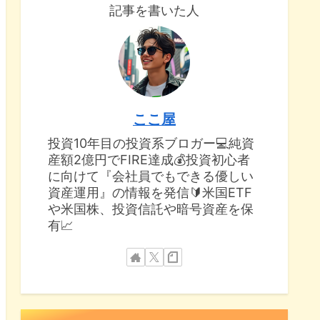
記事を書いた人
ここ屋
投資10年目の投資系ブロガー💻純資
産額2億円でFIRE達成💰投資初心者
に向けて『会社員でもできる優しい
資産運用』の情報を発信🔰米国ETF
や米国株、投資信託や暗号資産を保
有📈