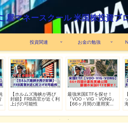
こ屋マネースクール 米国株投資ブ
投資関連
お金の勉強
N
市場分析
米国ETF
鈍
【ホルムズ海峡が再び
最強米国ETFを探せ！
行
封鎖】FRB高官が近く利
『VOO・VIG・VONG』
上げの可能性
【66ヶ月間の運用実績
公開】