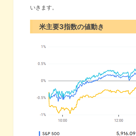
いきます。
S&P500チャート分析
米国市場のトピックス
米主要3指数の値動き
ロシアが核使用基準を緩和
ウォルマート売上高見通しを上
セールスフォース買収企業で人
11月の注目イベントについて
まとめ