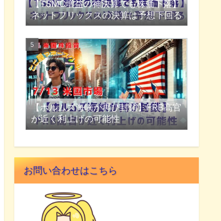
【TSMC増益の神決算でも株価下落】
ネットフリックスの決算は予想下回る
【ホルムズ海峡が再び封鎖】FRB高官
が近く利上げの可能性
お問い合わせはこちら