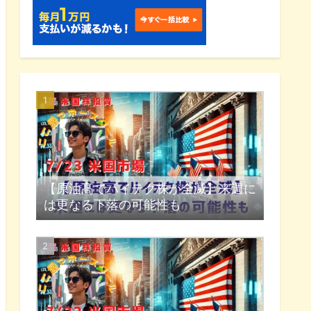
【原油高でハイテク株が全滅】来週に
は更なる下落の可能性も