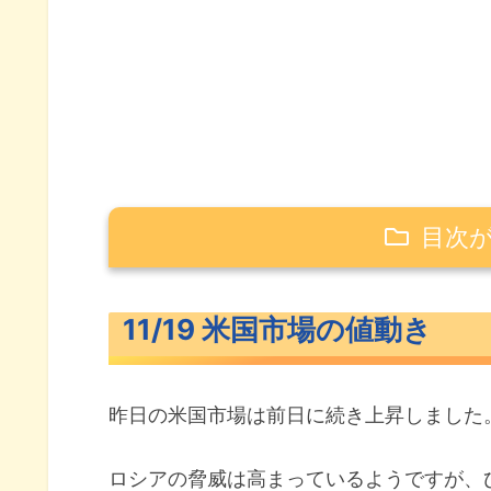
目次
11/19 米国市場の値動き
11/19 米国市場の値動き
米主要3指数の値動き
10年債利回り（長期金利）
昨日の米国市場は前日に続き上昇しました
S&P500ヒートマップ
セクター別パフォーマンス
ロシアの脅威は高まっているようですが、