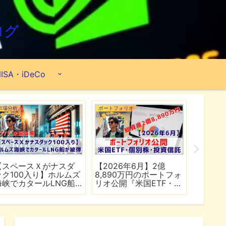
ログ
ISA・iDeCo
市場分析
ポートフォリオ
市場分析
【スペースＸがナスダ
【2026年6月】2億
【マイ
ック100入り】ホルムズ
8,890万円のポートフォ
爆上げ
海峡でカタールLNG船
リオ公開『米国ETF・個
マゾン
が被弾
別株・投資信託』
れる