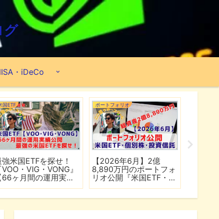
ログ
ISA・iDeCo
米国ETF
ポートフォリオ
市場分析
最強米国ETFを探せ！
【2026年6月】2億
【マイ
『VOO・VIG・VONG』
8,890万円のポートフォ
爆上げ
【66ヶ月間の運用実績
リオ公開『米国ETF・個
マゾン
公開】
別株・投資信託』
れる