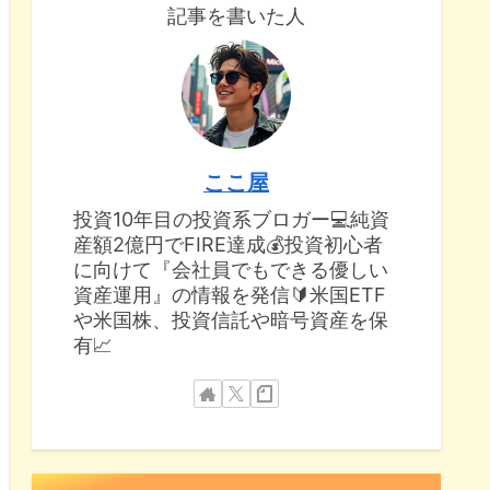
記事を書いた人
ここ屋
投資10年目の投資系ブロガー💻純資
産額2億円でFIRE達成💰投資初心者
に向けて『会社員でもできる優しい
資産運用』の情報を発信🔰米国ETF
や米国株、投資信託や暗号資産を保
有📈