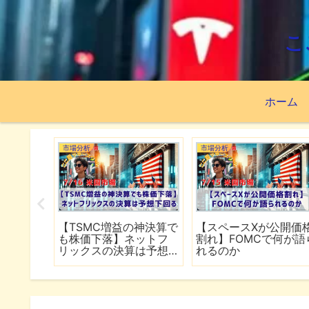
こ
ホーム
市場分析
市場分析
続でイラ
【TSMC増益の神決算で
【スペースXが公開価
は全面
も株価下落】ネットフ
割れ】FOMCで何が語
行
リックスの決算は予想
れるのか
下回る