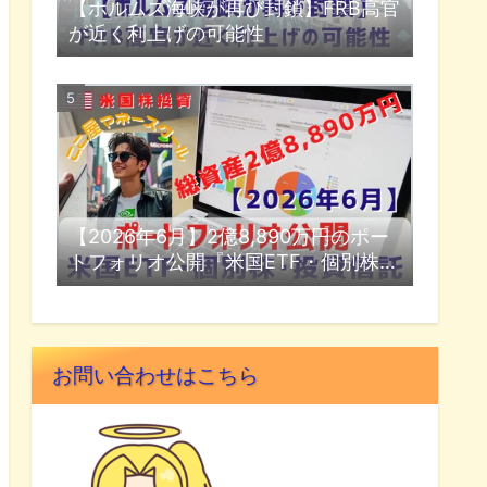
【ホルムズ海峡が再び封鎖】FRB高官
が近く利上げの可能性
【2026年6月】2億8,890万円のポー
トフォリオ公開『米国ETF・個別株・
投資信託』
お問い合わせはこちら