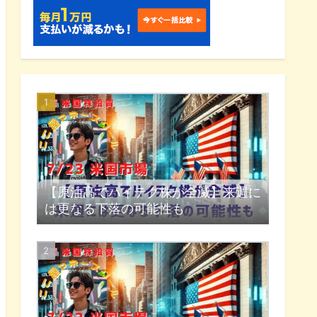
【原油高でハイテク株が全滅】来週に
は更なる下落の可能性も