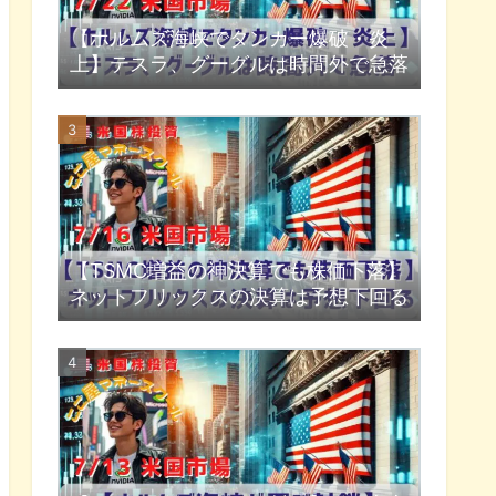
【ホルムズ海峡でタンカー爆破・炎
上】テスラ、グーグルは時間外で急落
【TSMC増益の神決算でも株価下落】
ネットフリックスの決算は予想下回る