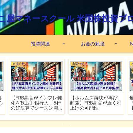
こ屋マネースクール 米国株投資ブ
投資関連
お金の勉強
N
市場分析
市場分析
格
【FRB高官がインフレ鈍
【ホルムズ海峡が再び
ら
化を歓迎】銀行大手5行
封鎖】FRB高官が近く利
の好決算でシーズン開
上げの可能性
幕