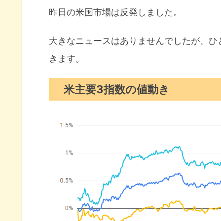
10年債利回り（長期金利）
昨日の米国市場は反発しました。
S&P500ヒートマップ
セクター別パフォーマンス
大きなニュースはありませんでしたが、ひ
きます。
S&P500チャート分析
米国市場のトピックス
米主要3指数の値動き
エヌビディアのブラックウェル
米司法省グーグルにクローム売
モルガンスタンレーS&P500来年
11月の注目イベントについて
まとめ