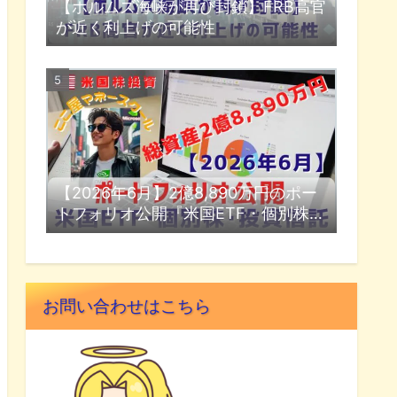
【ホルムズ海峡が再び封鎖】FRB高官
が近く利上げの可能性
【2026年6月】2億8,890万円のポー
トフォリオ公開『米国ETF・個別株・
投資信託』
お問い合わせはこちら