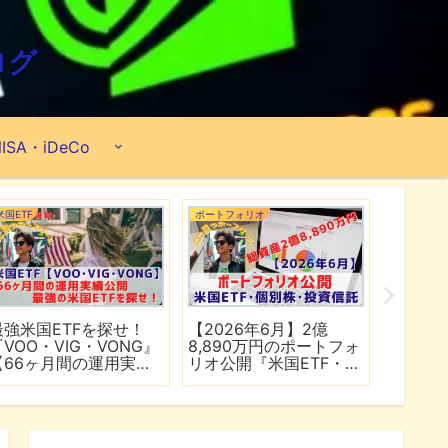
ログ
ISA・iDeCo
米国ETF
ポートフォリオ
市場分析
最強米国ETFを探せ！
【2026年6月】2億
【マイ
『VOO・VIG・VONG』
8,890万円のポートフォ
爆上げ
【66ヶ月間の運用実績
リオ公開『米国ETF・個
マゾン
公開】
別株・投資信託』
れる