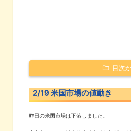
目次
2/19 米国市場の値動き
2/19 米国市場の値動き
米主要3指数の値動き
10年債利回り（長期金利）
昨日の米国市場は下落しました。
S&P500ヒートマップ