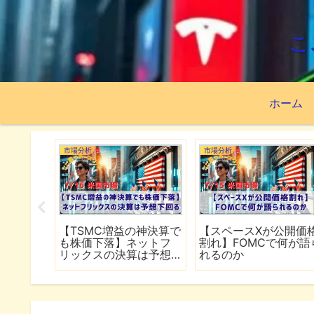
こ
ホーム
市場分析
市場分析
続でイラ
【TSMC増益の神決算で
【スペースXが公開価
は全面
も株価下落】ネットフ
割れ】FOMCで何が語
行
リックスの決算は予想
れるのか
下回る