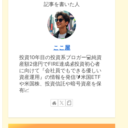
記事を書いた人
ここ屋
投資10年目の投資系ブロガー💻純資
産額2億円でFIRE達成💰投資初心者
に向けて『会社員でもできる優しい
資産運用』の情報を発信🔰米国ETF
や米国株、投資信託や暗号資産を保
有📈