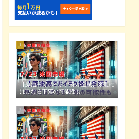
【原油高でハイテク株が全滅】来週に
は更なる下落の可能性も