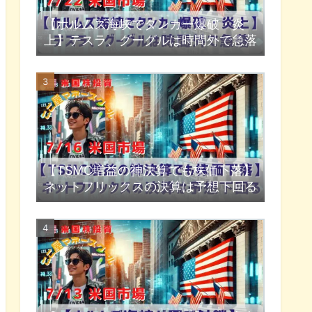
【ホルムズ海峡でタンカー爆破・炎
上】テスラ、グーグルは時間外で急落
【TSMC増益の神決算でも株価下落】
ネットフリックスの決算は予想下回る