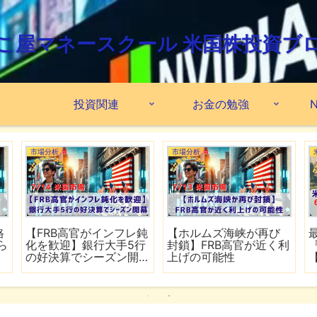
こ屋マネースクール 米国株投資ブ
投資関連
お金の勉強
N
市場分析
市場分析
格
【FRB高官がインフレ鈍
【ホルムズ海峡が再び
ら
化を歓迎】銀行大手5行
封鎖】FRB高官が近く利
の好決算でシーズン開
上げの可能性
幕